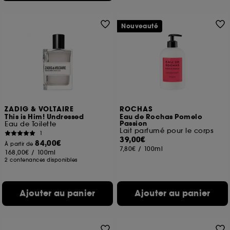
Nouveauté
ZADIG & VOLTAIRE
ROCHAS
This is Him! Undressed
Eau de Rochas Pomelo
Passion
Eau de Toilette
Lait parfumé pour le corps
1
39,00€
84,00€
À partir de
7,80€
/
100ml
168,00€
/
100ml
2 contenances disponibles
Ajouter au panier
Ajouter au panier