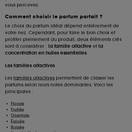
vous percevez.
Comment choisir le parfum parfait ?
A l'exception des cookies techniques, le dépôt et la
lecture de ces traceurs requiert votre accord. Vous
Le choix du parfum idéal dépend entièrement de
pouvez personnaliser vos choix concernant le dépôt
votre nez. Cependant, pour faire le bon choix et
de ces cookies grâce au bouton "personnaliser mes
profiter pleinement du produit, deux éléments clés
choix" ci-dessous ou décider de "tout accepter".
sont à considérer :
la famille olfactive
et
la
Sephora pourra associer les informations de
concentration en huiles essentielles
.
navigation collectées par ces Cookies, pour les
finalités acceptées, avec les données personnelles
collectées ou générées lors de votre activité en ligne
Les familles olfactives
ou en magasin. Pour refuser tous les cookies, cliques
sur "continuer sans accepter". Voous pouvez à tout
Les
familles olfactives
permettent de classer les
moment choisir de retirer votrte consentement. Si vous
parfums selon leurs notes dominantes. Voici les
souhaitez obtenir plus d'information sur les cookies
principales :
utilisés,
cliquez
ici
.
Florale
Fruitée
Orientale
Épicée
Boisée