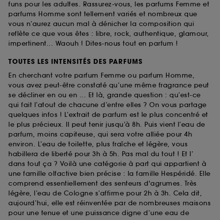
funs pour les adultes. Rassurez-vous, les parfums Femme et
parfums Homme sont tellement variés et nombreux que
vous n’aurez aucun mal à dénicher la composition qui
reflète ce que vous êtes : libre, rock, authentique, glamour,
impertinent... Waouh ! Dites-nous tout en parfum !
TOUTES LES INTENSITÉS DES PARFUMS
En cherchant votre parfum Femme ou parfum Homme,
vous avez peut-être constaté qu’une même fragrance peut
se décliner en ou en ... Et là, grande question : qu’est-ce
qui fait l’atout de chacune d’entre elles ? On vous partage
quelques infos ! L’extrait de parfum est le plus concentré et
le plus précieux. Il peut tenir jusqu’à 8h. Puis vient l’eau de
parfum, moins capiteuse, qui sera votre alliée pour 4h
environ. L’eau de toilette, plus fraîche et légère, vous
habillera de liberté pour 3h à 5h. Pas mal du tout ! Et l’
dans tout ça ? Voilà une catégorie à part qui appartient à
une famille olfactive bien précise : la famille Hespéridé. Elle
comprend essentiellement des senteurs d'agrumes. Très
légère, l’eau de Cologne s’affirme pour 2h à 3h. Cela dit,
aujourd’hui, elle est réinventée par de nombreuses maisons
pour une tenue et une puissance digne d’une eau de