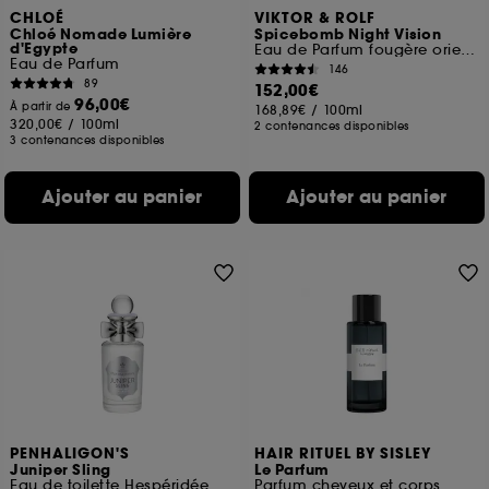
CHLOÉ
VIKTOR & ROLF
Chloé Nomade Lumière
Spicebomb Night Vision
d'Egypte
Eau de Parfum fougère orientale pour Homme
Eau de Parfum
146
89
152,00€
96,00€
À partir de
168,89€
/
100ml
320,00€
/
100ml
2 contenances disponibles
3 contenances disponibles
Ajouter au panier
Ajouter au panier
PENHALIGON'S
HAIR RITUEL BY SISLEY
Juniper Sling
Le Parfum
Eau de toilette Hespéridée
Parfum cheveux et corps