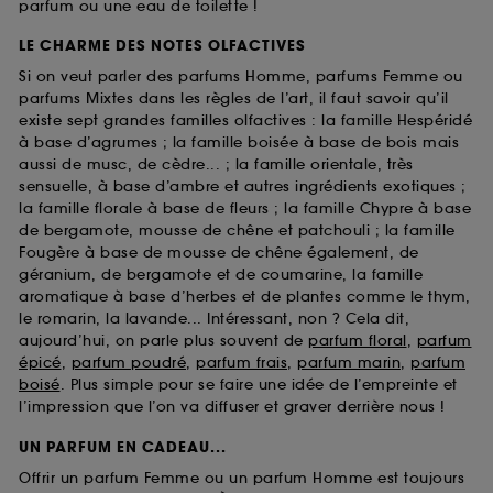
parfum ou une eau de toilette !
LE CHARME DES NOTES OLFACTIVES
Si on veut parler des parfums Homme, parfums Femme ou
parfums Mixtes dans les règles de l’art, il faut savoir qu’il
existe sept grandes familles olfactives : la famille Hespéridé
à base d’agrumes ; la famille boisée à base de bois mais
aussi de musc, de cèdre... ; la famille orientale, très
sensuelle, à base d’ambre et autres ingrédients exotiques ;
la famille florale à base de fleurs ; la famille Chypre à base
de bergamote, mousse de chêne et patchouli ; la famille
Fougère à base de mousse de chêne également, de
géranium, de bergamote et de coumarine, la famille
aromatique à base d’herbes et de plantes comme le thym,
le romarin, la lavande... Intéressant, non ? Cela dit,
aujourd’hui, on parle plus souvent de
parfum floral
,
parfum
épicé
,
parfum poudré
,
parfum frais
,
parfum marin
,
parfum
boisé
. Plus simple pour se faire une idée de l’empreinte et
l’impression que l’on va diffuser et graver derrière nous !
UN PARFUM EN CADEAU...
Offrir un parfum Femme ou un parfum Homme est toujours