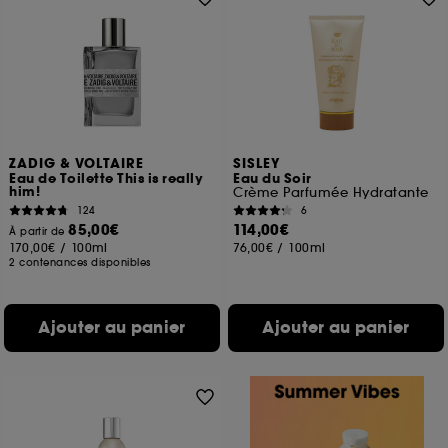
ZADIG & VOLTAIRE
SISLEY
Eau de Toilette This is really
Eau du Soir
him!
Crème Parfumée Hydratante
124
6
85,00€
114,00€
À partir de
170,00€
/
100ml
76,00€
/
100ml
2 contenances disponibles
Ajouter au panier
Ajouter au panier