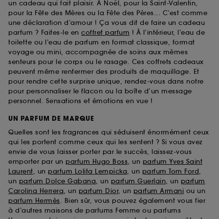
un cadeau qui fait plaisir. À Noël, pour la Saint-Valentin,
pour la Fête des Mères ou la Fête des Pères... C’est comme
une déclaration d’amour ! Ça vous dit de faire un cadeau
parfum ? Faites-le en
coffret parfum
! À l’intérieur, l’eau de
toilette ou l’eau de parfum en format classique, format
voyage ou mini, accompagnée de soins aux mêmes
senteurs pour le corps ou le rasage. Ces coffrets cadeaux
peuvent même renfermer des produits de maquillage. Et
pour rendre cette surprise unique, rendez-vous dans notre
pour personnaliser le flacon ou la boîte d’un message
personnel. Sensations et émotions en vue !
UN PARFUM DE MARQUE
Quelles sont les fragrances qui séduisent énormément ceux
qui les portent comme ceux qui les sentent ? Si vous avez
envie de vous laisser porter par le succès, laissez-vous
emporter par un
parfum Hugo Boss
, un
parfum Yves Saint
Laurent
, un
parfum Lolita Lempicka
, un
parfum Tom Ford
,
un
parfum Dolce Gabana
, un
parfum Guerlain
, un
parfum
Carolina Herrera
, un
parfum Dior
, un
parfum Armani
ou un
parfum Hermès
. Bien sûr, vous pouvez également vous fier
à d’autres maisons de parfums Femme ou parfums