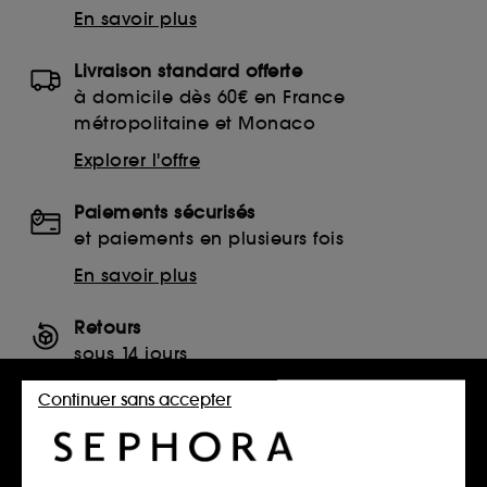
En savoir plus
Livraison standard offerte
à domicile dès 60€ en France
métropolitaine et Monaco
Explorer l'offre
Paiements sécurisés
et paiements en plusieurs fois
En savoir plus
Retours
sous 14 jours
Retourner mon article
Continuer sans accepter
SERVICES, CONTACT ET CONDITIONS DES OFFRES