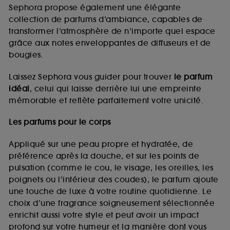
de vous plaire via des publicités, y compris sur des
Sephora propose également une élégante
sites tiers et sur les réseaux sociaux, sur la base
collection de parfums d’ambiance, capables de
des pages que vous avez consultées, de votre
transformer l’atmosphère de n’importe quel espace
navigation, et de l'historique de vos interactions.
grâce aux notes enveloppantes de diffuseurs et de
Cookies de mesure d’audience :
ils nous
bougies.
permettent de réaliser des statistiques de
fréquentation et de navigation sur notre site afin
Laissez Sephora vous guider pour trouver
le parfum
d’en améliorer la performance.
idéal
, celui qui laisse derrière lui une empreinte
Cookies de sécurisation des paiements en ligne :
mémorable et reflète parfaitement votre unicité.
ils nous permettent de lutter notamment contre les
fraudes aux moyens de paiement et les
Les parfums pour le corps
usurpations d’identité.
Appliqué sur une peau propre et hydratée, de
Cookies fonctionnels :
il s’agit de cookies
préférence après la douche, et sur les points de
permettant l’affichage et/ou la fourniture de
pulsation (comme le cou, le visage, les oreilles, les
certaines fonctionnalités du site, tel que les
cookies d’authentification qui sont utilisés afin de
poignets ou l’intérieur des coudes), le parfum ajoute
vous faire bénéficier de l’authentification
une touche de luxe à votre routine quotidienne. Le
prolongée vous permettant d’accéder à votre
choix d’une fragrance soigneusement sélectionnée
compte lors de votre prochaine visite sur le site
enrichit aussi votre style et peut avoir un impact
sans saisir à nouveau votre identifiant et mot de
profond sur votre humeur et la manière dont vous
passe.