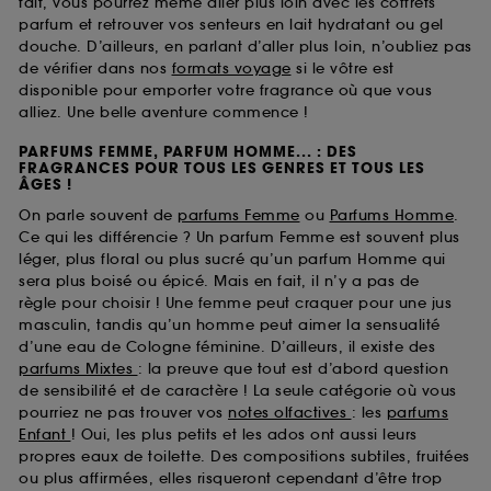
fait, vous pourrez même aller plus loin avec les coffrets
parfum et retrouver vos senteurs en lait hydratant ou gel
douche. D’ailleurs, en parlant d’aller plus loin, n’oubliez pas
de vérifier dans nos
formats voyage
si le vôtre est
disponible pour emporter votre fragrance où que vous
alliez. Une belle aventure commence !
PARFUMS FEMME, PARFUM HOMME... : DES
FRAGRANCES POUR TOUS LES GENRES ET TOUS LES
ÂGES !
On parle souvent de
parfums Femme
ou
Parfums Homme
.
Ce qui les différencie ? Un parfum Femme est souvent plus
léger, plus floral ou plus sucré qu’un parfum Homme qui
sera plus boisé ou épicé. Mais en fait, il n’y a pas de
règle pour choisir ! Une femme peut craquer pour une jus
masculin, tandis qu’un homme peut aimer la sensualité
d’une eau de Cologne féminine. D’ailleurs, il existe des
parfums Mixtes
: la preuve que tout est d’abord question
de sensibilité et de caractère ! La seule catégorie où vous
pourriez ne pas trouver vos
notes olfactives
: les
parfums
Enfant
! Oui, les plus petits et les ados ont aussi leurs
propres eaux de toilette. Des compositions subtiles, fruitées
ou plus affirmées, elles risqueront cependant d’être trop