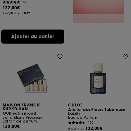
29
122,00€
122,00€
/
100ml
Ajouter au panier
MAISON FRANCIS
CHLOÉ
KURKDJIAN
Atelier des Fleurs Tubéreuse
OUD satin mood
Lazuli
Set d'Elixirs Précieux
Eau de Parfum
Extrait de parfum
100
120,00€
132,00€
À partir de