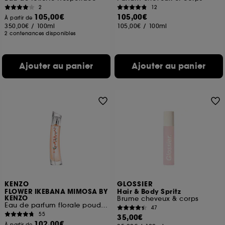
2
12
105,00€
105,00€
À partir de
350,00€
/
100ml
105,00€
/
100ml
2 contenances disponibles
Ajouter au panier
Ajouter au panier
KENZO
GLOSSIER
FLOWER IKEBANA MIMOSA BY
Hair & Body Spritz
KENZO
Brume cheveux & corps
Eau de parfum florale poudrée pour femme
47
55
35,00€
102,00€
À partir de