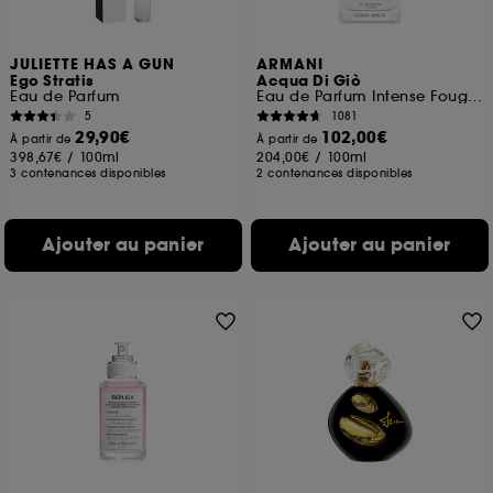
JULIETTE HAS A GUN
ARMANI
Ego Stratis
Acqua Di Giò
Eau de Parfum
Eau de Parfum Intense Fougère Aquatique Fruitée
5
1081
29,90€
102,00€
À partir de
À partir de
398,67€
/
100ml
204,00€
/
100ml
3 contenances disponibles
2 contenances disponibles
Ajouter au panier
Ajouter au panier