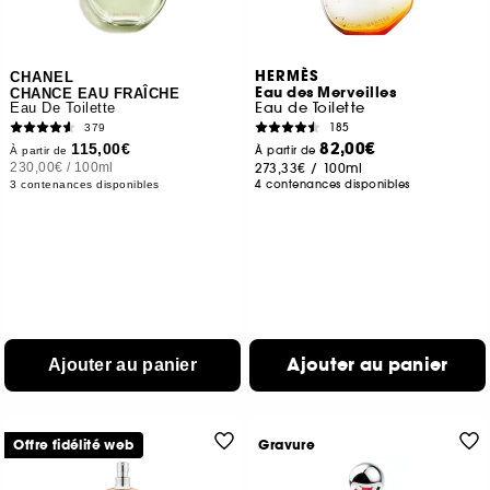
HERMÈS
CHANEL
Eau des Merveilles
CHANCE EAU FRAÎCHE
Eau de Toilette
Eau De Toilette
185
379
82,00€
115,00€
À partir de
À partir de
230,00€
/
100ml
273,33€
/
100ml
4 contenances disponibles
3 contenances disponibles
Ajouter au panier
Ajouter au panier
Offre fidélité web
Gravure