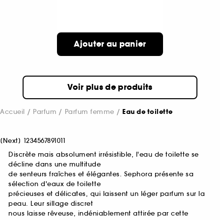
Ajouter au panier
Voir plus de produits
Accueil
Parfum
Parfum femme
Eau de toilette
[
Next
]
1
2
3
4
5
6
7
8
9
10
11
Discrète mais absolument irrésistible, l'eau de toilette se
décline dans une multitude
de senteurs fraîches et élégantes. Sephora présente sa
sélection d'eaux de toilette
précieuses et délicates, qui laissent un léger parfum sur la
peau. Leur sillage discret
nous laisse rêveuse, indéniablement attirée par cette