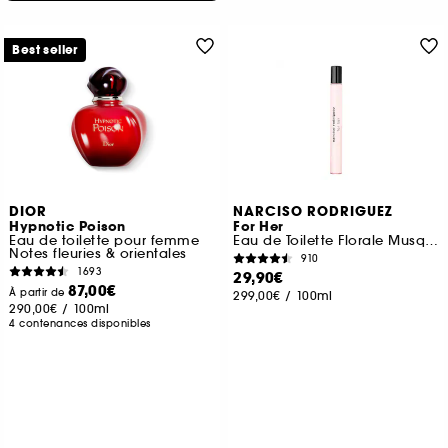
Best seller
DIOR
NARCISO RODRIGUEZ
Hypnotic Poison
For Her
Eau de toilette pour femme
Eau de Toilette Florale Musquée format voyage
Notes fleuries & orientales
910
1693
29,90€
87,00€
À partir de
299,00€
/
100ml
290,00€
/
100ml
4 contenances disponibles