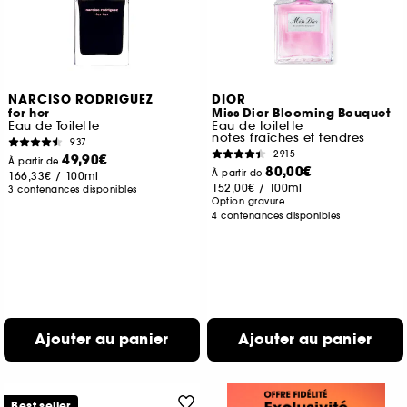
NARCISO RODRIGUEZ
DIOR
for her
Miss Dior Blooming Bouquet
Eau de Toilette
Eau de toilette
notes fraîches et tendres
937
2915
49,90€
À partir de
80,00€
À partir de
166,33€
/
100ml
152,00€
/
100ml
3 contenances disponibles
Option gravure
4 contenances disponibles
Ajouter au panier
Ajouter au panier
Best seller