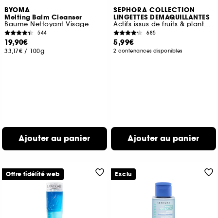
BYOMA
SEPHORA COLLECTION
Melting Balm Cleanser
LINGETTES DEMAQUILLANTES
Baume Nettoyant Visage
Actifs issus de fruits & plantes + Lotion micellaire
544
685
19,90€
5,99€
33,17€
/
100g
2 contenances disponibles
Ajouter au panier
Ajouter au panier
Offre fidélité web
Exclu