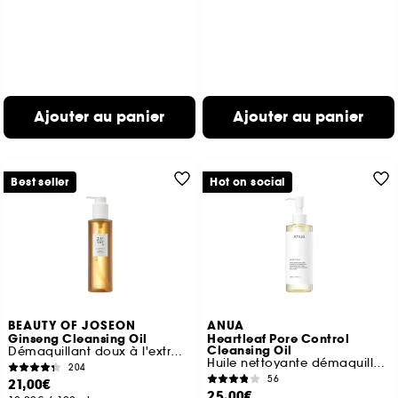
Ajouter au panier
Ajouter au panier
Best seller
Hot on social
BEAUTY OF JOSEON
ANUA
Ginseng Cleansing Oil
Heartleaf Pore Control
Cleansing Oil
Démaquillant doux à l'extrait de ginseng
Huile nettoyante démaquillante
204
56
21,00€
25,00€