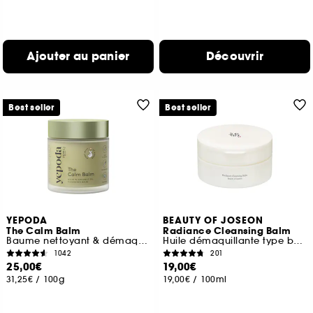
Ajouter au panier
Découvrir
Best seller
Best seller
YEPODA
BEAUTY OF JOSEON
The Calm Balm
Radiance Cleansing Balm
Baume nettoyant & démaquillant doux aux huiles d'olive et de coc
Huile démaquillante type baume
1042
201
25,00€
19,00€
31,25€
/
100g
19,00€
/
100ml