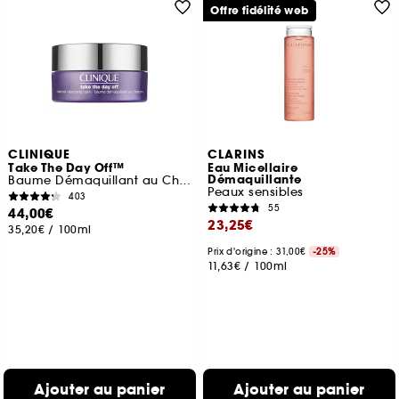
Offre fidélité web
CLINIQUE
CLARINS
Take The Day Off™
Eau Micellaire
Démaquillante
Baume Démaquillant au Charbon
Peaux sensibles
403
55
44,00€
23,25€
35,20€
/
100ml
Prix d'origine : 31,00€
-25%
11,63€
/
100ml
Ajouter au panier
Ajouter au panier