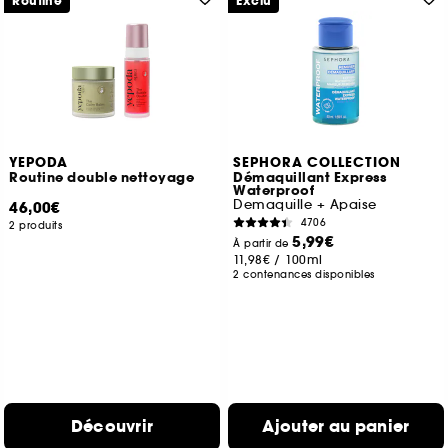
Routine
Exclu
YEPODA
SEPHORA COLLECTION
Routine double nettoyage
Démaquillant Express
Waterproof
Demaquille + Apaise
46,00€
4706
2 produits
5,99€
À partir de
11,98€
/
100ml
2 contenances disponibles
Découvrir
Ajouter au panier