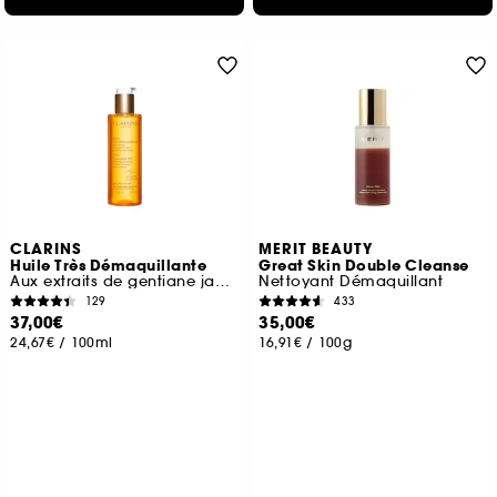
CLARINS
MERIT BEAUTY
Huile Très Démaquillante
Great Skin Double Cleanse
Aux extraits de gentiane jaune & mélisse des Alpes
Nettoyant Démaquillant
129
433
37,00€
35,00€
24,67€
/
100ml
16,91€
/
100g