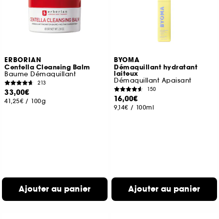
ERBORIAN
BYOMA
Centella Cleansing Balm
Démaquillant hydratant
laiteux
Baume Démaquillant
Démaquillant Apaisant
213
150
33,00€
16,00€
41,25€
/
100g
9,14€
/
100ml
Ajouter au panier
Ajouter au panier