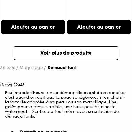
Ajouter au panier
Ajouter au panier
Voir plus de produits
Accueil
Maquillage
Démaquillant
[
Next
]
1
2
3
4
5
Peu importe l’heure, on se démaquille avant de se coucher:
c’est quand on dort que la peau se régénère. Et on choisit
la formule adaptée à sa peau ou son maquillage. Une
gelée pour la peau sensible, une huile pour éliminer le
waterproof... Sephora a tout prévu avec sa sélection de
démaquillants.