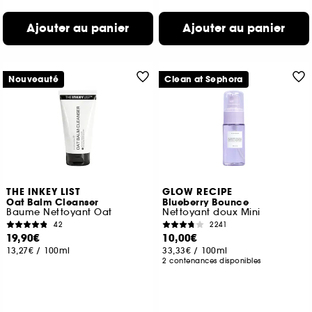
Ajouter au panier
Ajouter au panier
Nouveauté
Clean at Sephora
THE INKEY LIST
GLOW RECIPE
Oat Balm Cleanser
Blueberry Bounce
Baume Nettoyant Oat
Nettoyant doux Mini
42
2241
19,90€
10,00€
13,27€
/
100ml
33,33€
/
100ml
2 contenances disponibles