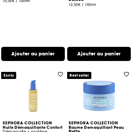
10,00€
/
100ml
12,50€
/
100ml
Ajouter au panier
Ajouter au panier
Exclu
Best seller
SEPHORA COLLECTION
SEPHORA COLLECTION
Huile Démaquillante Confort
Baume Demaquillant Peau
Nette
Démaquille + protège