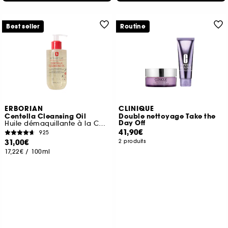
Best seller
Routine
ERBORIAN
CLINIQUE
Centella Cleansing Oil
Double nettoyage Take the
Day Off
Huile démaquillante à la Centella Asiatica apaisante
41,90€
925
31,00€
2 produits
17,22€
/
100ml