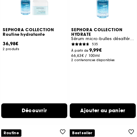
SEPHORA COLLECTION
SEPHORA COLLECTION
Routine hydratante
HYDRATE
Sérum micro-bulles désaltérant à l'Acide hyaluronique + polyglutamique
36,98€
535
2 produits
9,99€
À partir de
66,63€
/
100ml
2 contenances disponibles
Découvrir
Ajouter au panier
Routine
Best seller