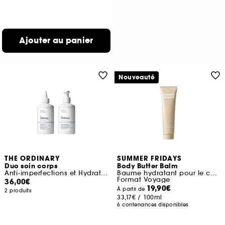
Ajouter au panier
Nouveauté
THE ORDINARY
SUMMER FRIDAYS
Duo soin corps
Body Butter Balm
Anti-imperfections et Hydratation
Baume hydratant pour le corps
Format Voyage
36,00€
19,90€
À partir de
2 produits
33,17€
/
100ml
6 contenances disponibles