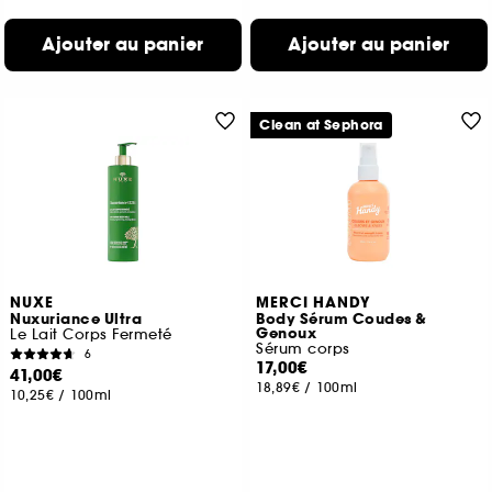
Ajouter au panier
Ajouter au panier
Clean at Sephora
NUXE
MERCI HANDY
Nuxuriance Ultra
Body Sérum Coudes &
Genoux
Le Lait Corps Fermeté
Sérum corps
6
17,00€
41,00€
18,89€
/
100ml
10,25€
/
100ml