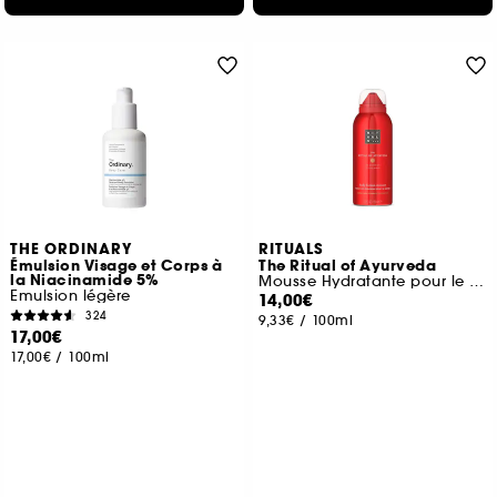
THE ORDINARY
RITUALS
Émulsion Visage et Corps à
The Ritual of Ayurveda
la Niacinamide 5%
Mousse Hydratante pour le Corps
Emulsion légère
14,00€
324
9,33€
/
100ml
17,00€
17,00€
/
100ml