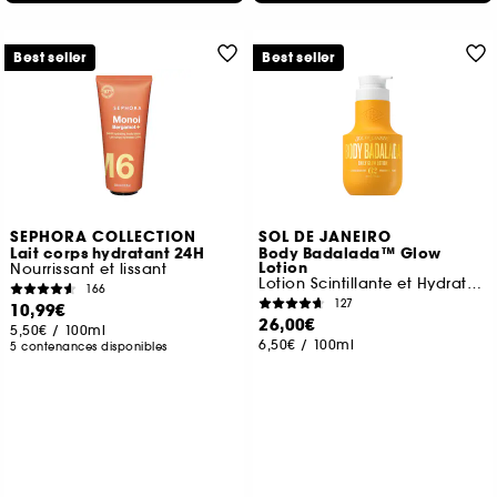
Best seller
Best seller
SEPHORA COLLECTION
SOL DE JANEIRO
Lait corps hydratant 24H
Body Badalada™ Glow
Lotion
Nourrissant et lissant
Lotion Scintillante et Hydratante 24h
166
127
10,99€
26,00€
5,50€
/
100ml
6,50€
/
100ml
5 contenances disponibles