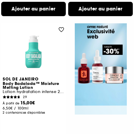
Ajouter au panier
Ajouter au panier
SOL DE JANEIRO
Body Badalada™ Moisture
Melting Lotion
Lotion hydratation intense 24h
29
15,00€
À partir de
6,50€
/
100ml
2 contenances disponibles