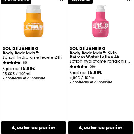
Hot on social
Best seller
SOL DE JANEIRO
SOL DE JANEIRO
Body Badalada™
Body Badalada™ Skin
Refresh Water Lotion 48
Lotion hydratante légère 24h
Lotion hydratante rafraîchissante
80
386
15,00€
À partir de
15,00€
À partir de
15,00€
/
100ml
6,50€
/
100ml
2 contenances disponibles
2 contenances disponibles
Ajouter au panier
Ajouter au panier