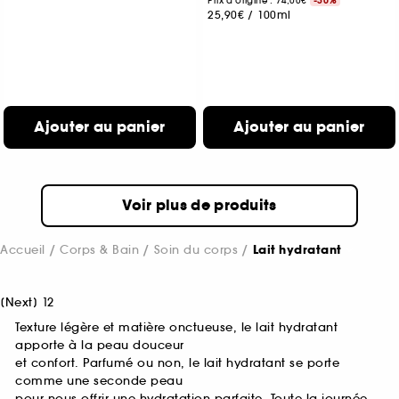
Prix d'origine : 74,00€
-30%
25,90€
/
100ml
Ajouter au panier
Ajouter au panier
Voir plus de produits
Accueil
Corps & Bain
Soin du corps
Lait hydratant
[
Next
]
1
2
Texture légère et matière onctueuse, le lait hydratant
apporte à la peau douceur
et confort. Parfumé ou non, le lait hydratant se porte
comme une seconde peau
pour nous offrir une hydratation parfaite. Toute la journée,