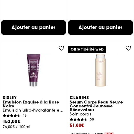
Ajouter au panier
Ajouter au panier
Offre fidélité web
SISLEY
CLARINS
Emulsion Exquise à la Rose
Serum Corps Peau Neuve
Noire
Concentré Jeunesse
Rénovateur
Emulsion ultra-hydratante et sublimatrice
Soin corps
16
50
152,00€
51,80€
76,00€
/
100ml