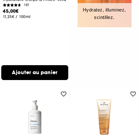
197
Hydratez, illuminez,
45,00€
11,25€
/
100ml
scintillez.
Ajouter au panier