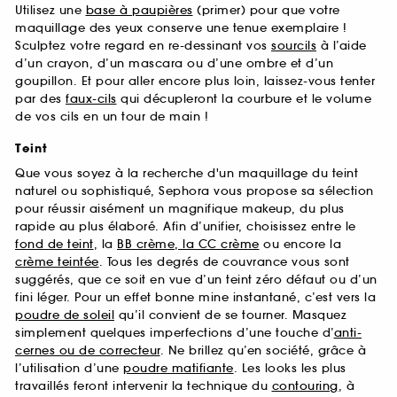
Utilisez une
base à paupières
(primer) pour que votre
maquillage des yeux conserve une tenue exemplaire !
Sculptez votre regard en re-dessinant vos
sourcils
à l’aide
d’un crayon, d’un mascara ou d’une ombre et d’un
goupillon. Et pour aller encore plus loin, laissez-vous tenter
par des
faux-cils
qui décupleront la courbure et le volume
de vos cils en un tour de main !
Teint
Que vous soyez à la recherche d'un maquillage du teint
naturel ou sophistiqué, Sephora vous propose sa sélection
pour réussir aisément un magnifique makeup, du plus
rapide au plus élaboré. Afin d’unifier, choisissez entre le
fond de teint
, la
BB crème, la CC crème
ou encore la
crème teintée
. Tous les degrés de couvrance vous sont
suggérés, que ce soit en vue d’un teint zéro défaut ou d’un
fini léger. Pour un effet bonne mine instantané, c’est vers la
poudre de soleil
qu’il convient de se tourner. Masquez
simplement quelques imperfections d’une touche d’
anti-
cernes ou de correcteur
. Ne brillez qu’en société, grâce à
l’utilisation d’une
poudre matifiante
. Les looks les plus
travaillés feront intervenir la technique du
contouring
, à