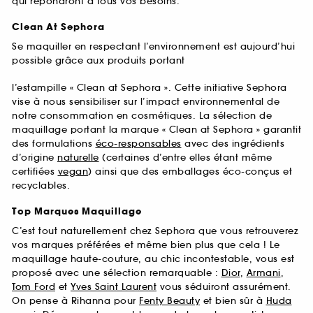
qui répondront à tous vos besoins.
Clean At Sephora
Se maquiller en respectant l’environnement est aujourd’hui
possible grâce aux produits portant
l’estampille « Clean at Sephora ». Cette initiative Sephora
vise à nous sensibiliser sur l’impact environnemental de
notre consommation en cosmétiques. La sélection de
maquillage portant la marque « Clean at Sephora » garantit
des formulations
éco-responsables
avec des ingrédients
d’origine
naturelle
(certaines d’entre elles étant même
certifiées
vegan
) ainsi que des emballages éco-conçus et
recyclables.
Top Marques Maquillage
C’est tout naturellement chez Sephora que vous retrouverez
vos marques préférées et même bien plus que cela ! Le
maquillage haute-couture, au chic incontestable, vous est
proposé avec une sélection remarquable :
Dior
,
Armani
,
Tom Ford
et
Yves Saint Laurent
vous séduiront assurément.
On pense à Rihanna pour
Fenty Beauty
et bien sûr à
Huda