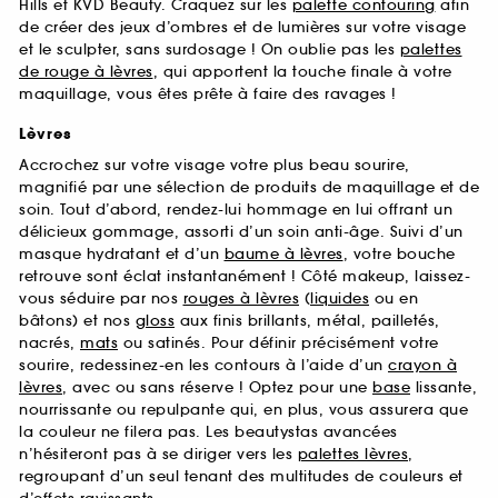
Hills et KVD Beauty. Craquez sur les
palette contouring
afin
de créer des jeux d’ombres et de lumières sur votre visage
et le sculpter, sans surdosage ! On oublie pas les
palettes
de rouge à lèvres
, qui apportent la touche finale à votre
maquillage, vous êtes prête à faire des ravages !
Lèvres
Accrochez sur votre visage votre plus beau sourire,
magnifié par une sélection de produits de maquillage et de
soin. Tout d’abord, rendez-lui hommage en lui offrant un
délicieux gommage, assorti d’un soin anti-âge. Suivi d’un
masque hydratant et d’un
baume à lèvres
, votre bouche
retrouve sont éclat instantanément ! Côté makeup, laissez-
vous séduire par nos
rouges à lèvres
(
liquides
ou en
bâtons) et nos
gloss
aux finis brillants, métal, pailletés,
nacrés,
mats
ou satinés. Pour définir précisément votre
sourire, redessinez-en les contours à l’aide d’un
crayon à
lèvres
, avec ou sans réserve ! Optez pour une
base
lissante,
nourrissante ou repulpante qui, en plus, vous assurera que
la couleur ne filera pas. Les beautystas avancées
n’hésiteront pas à se diriger vers les
palettes lèvres
,
regroupant d’un seul tenant des multitudes de couleurs et