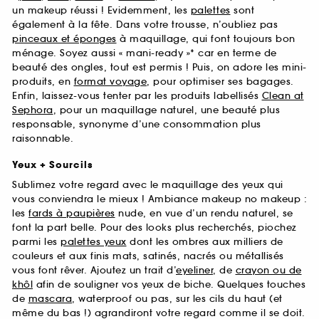
un makeup réussi ! Evidemment, les
palettes
sont
également à la fête. Dans votre trousse, n’oubliez pas
pinceaux et éponges
à maquillage, qui font toujours bon
ménage. Soyez aussi « mani-ready »* car en terme de
beauté des ongles, tout est permis ! Puis, on adore les mini-
produits, en
format voyage
, pour optimiser ses bagages.
Enfin, laissez-vous tenter par les produits labellisés
Clean at
Sephora
, pour un maquillage naturel, une beauté plus
responsable, synonyme d’une consommation plus
raisonnable.
Yeux + Sourcils
Sublimez votre regard avec le maquillage des yeux qui
vous conviendra le mieux ! Ambiance makeup no makeup :
les
fards à paupières
nude, en vue d’un rendu naturel, se
font la part belle. Pour des looks plus recherchés, piochez
parmi les
palettes yeux
dont les ombres aux milliers de
couleurs et aux finis mats, satinés, nacrés ou métallisés
vous font rêver. Ajoutez un trait d’
eyeliner
, de
crayon ou de
khôl
afin de souligner vos yeux de biche. Quelques touches
de
mascara
, waterproof ou pas, sur les cils du haut (et
même du bas !) agrandiront votre regard comme il se doit.