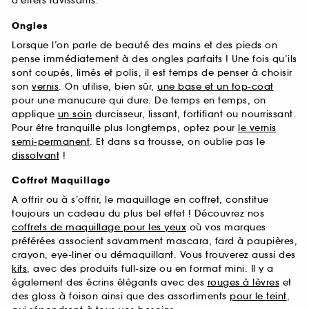
d’effets ravissants.
Ongles
Lorsque l’on parle de beauté des mains et des pieds on
pense immédiatement à des ongles parfaits ! Une fois qu’ils
sont coupés, limés et polis, il est temps de penser à choisir
son
vernis
. On utilise, bien sûr,
une base et un top-coat
pour une manucure qui dure. De temps en temps, on
applique
un soin
durcisseur, lissant, fortifiant ou nourrissant.
Pour être tranquille plus longtemps, optez pour
le vernis
semi-permanent
. Et dans sa trousse, on oublie pas le
dissolvant
!
Coffret Maquillage
A offrir ou à s’offrir, le maquillage en coffret, constitue
toujours un cadeau du plus bel effet ! Découvrez nos
coffrets de maquillage pour les yeux
où vos marques
préférées associent savamment mascara, fard à paupières,
crayon, eye-liner ou démaquillant. Vous trouverez aussi des
kits
, avec des produits full-size ou en format mini. Il y a
également des écrins élégants avec des
rouges à lèvres
et
des gloss à foison ainsi que des assortiments
pour le teint
,