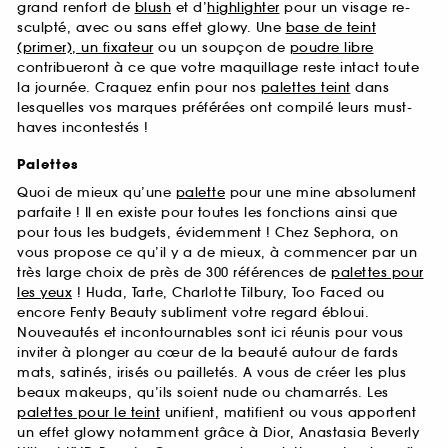
grand renfort de
blush
et d’
highlighter
pour un visage re-
sculpté, avec ou sans effet glowy. Une
base de teint
(primer), un fixateur
ou un soupçon de
poudre libre
contribueront à ce que votre maquillage reste intact toute
la journée. Craquez enfin pour nos
palettes teint
dans
lesquelles vos marques préférées ont compilé leurs must-
haves incontestés !
Palettes
Quoi de mieux qu’une
palette
pour une mine absolument
parfaite ! Il en existe pour toutes les fonctions ainsi que
pour tous les budgets, évidemment ! Chez Sephora, on
vous propose ce qu’il y a de mieux, à commencer par un
très large choix de près de 300 références de
palettes pour
les yeux
! Huda, Tarte, Charlotte Tilbury, Too Faced ou
encore Fenty Beauty subliment votre regard ébloui.
Nouveautés et incontournables sont ici réunis pour vous
inviter à plonger au cœur de la beauté autour de fards
mats, satinés, irisés ou pailletés. A vous de créer les plus
beaux makeups, qu’ils soient nude ou chamarrés. Les
palettes pour le teint
unifient, matifient ou vous apportent
un effet glowy notamment grâce à Dior, Anastasia Beverly