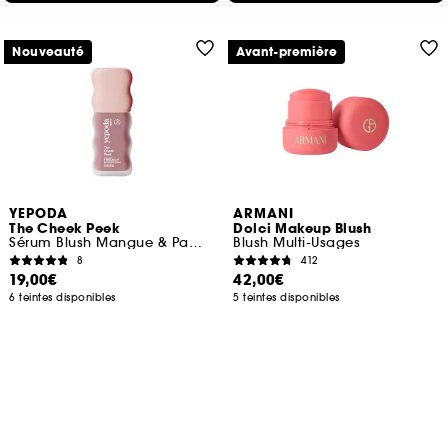
Nouveauté
Avant-première
YEPODA
ARMANI
The Cheek Peek
Dolci Makeup Blush
Sérum Blush Mangue & Pamplemousse
Blush Multi-Usages
8
412
19,00€
42,00€
6 teintes disponibles
5 teintes disponibles