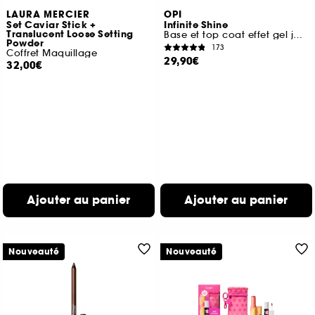
LAURA MERCIER
OPI
Set Caviar Stick +
Infinite Shine
Translucent Loose Setting
Base et top coat effet gel jusqu'à 11 jours de tenue
Powder
173
Coffret Maquillage
29,90€
32,00€
Ajouter au panier
Ajouter au panier
Nouveauté
Nouveauté