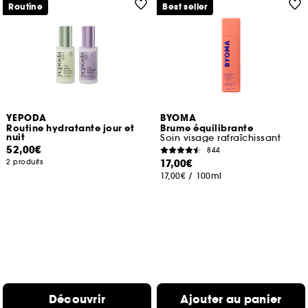
Routine
Best seller
YEPODA
BYOMA
Routine hydratante jour et
Brume équilibrante
nuit
Soin visage rafraîchissant
52,00€
844
17,00€
2 produits
17,00€
/
100ml
Découvrir
Ajouter au panier