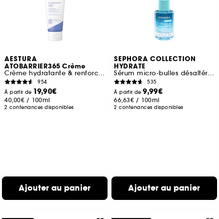
AESTURA
SEPHORA COLLECTION
ATOBARRIER365 Crème
HYDRATE
Crème hydratante & renforcant la barrière cutanée
Sérum micro-bulles désaltérant à l'Acide hyaluronique + polyglutamique
954
535
19,90€
9,99€
À partir de
À partir de
40,00€
/
100ml
66,63€
/
100ml
2 contenances disponibles
2 contenances disponibles
Ajouter au panier
Ajouter au panier