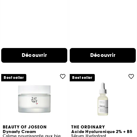
Découvrir
Découvrir
Best seller
Best seller
BEAUTY OF JOSEON
THE ORDINARY
Dynasty Cream
Acide Hyaluronique 2% + B5
Crème nourrissante aux bienfaits anti-âge
Sérum Hydratant