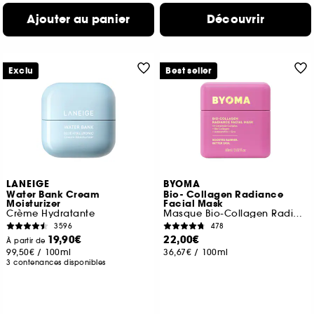
Ajouter au panier
Découvrir
Exclu
Best seller
LANEIGE
BYOMA
Water Bank Cream
Bio- Collagen Radiance
Moisturizer
Facial Mask
Crème Hydratante
Masque Bio-Collagen Radiance
3596
478
19,90€
22,00€
À partir de
99,50€
/
100ml
36,67€
/
100ml
3 contenances disponibles