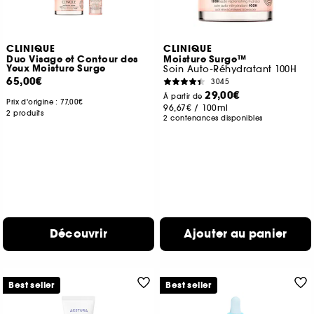
CLINIQUE
CLINIQUE
Duo Visage et Contour des
Moisture Surge™
Yeux Moisture Surge
Soin Auto-Réhydratant 100H
65,00€
3045
29,00€
À partir de
Prix d'origine :
77,00€
96,67€
/
100ml
2 produits
2 contenances disponibles
Découvrir
Ajouter au panier
Best seller
Best seller