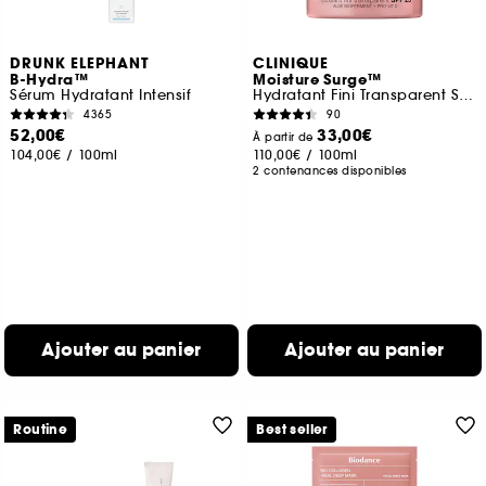
DRUNK ELEPHANT
CLINIQUE
B-Hydra™
Moisture Surge™
Sérum Hydratant Intensif
Hydratant Fini Transparent SPF 25
4365
90
52,00€
33,00€
À partir de
104,00€
/
100ml
110,00€
/
100ml
2 contenances disponibles
Ajouter au panier
Ajouter au panier
Routine
Best seller