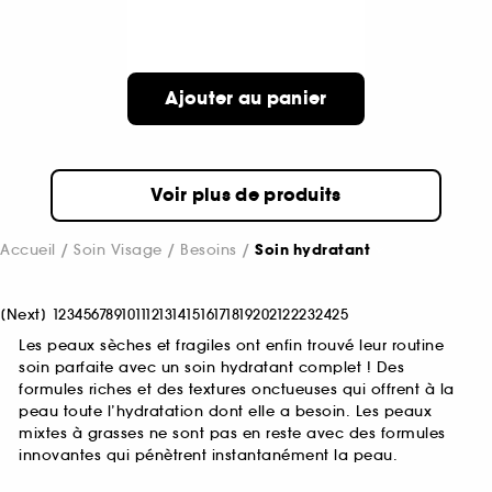
Ajouter au panier
Voir plus de produits
Accueil
Soin Visage
Besoins
Soin hydratant
[
Next
]
1
2
3
4
5
6
7
8
9
10
11
12
13
14
15
16
17
18
19
20
21
22
23
24
25
Les peaux sèches et fragiles ont enfin trouvé leur routine
soin parfaite avec un soin hydratant complet ! Des
formules riches et des textures onctueuses qui offrent à la
peau toute l’hydratation dont elle a besoin. Les peaux
mixtes à grasses ne sont pas en reste avec des formules
innovantes qui pénètrent instantanément la peau.