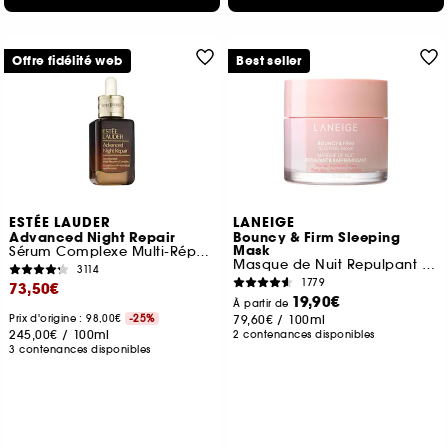
Offre fidélité web
Best seller
ESTÉE LAUDER
LANEIGE
Advanced Night Repair
Bouncy & Firm Sleeping
Mask
Sérum Complexe Multi-Réparation Synchronisée
Masque de Nuit Repulpant & Raffermissant
3114
1779
73,50€
19,90€
À partir de
Prix d'origine : 98,00€
-25%
79,60€
/
100ml
245,00€
/
100ml
2 contenances disponibles
3 contenances disponibles