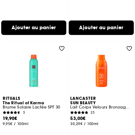
Ajouter au panier
Ajouter au panier
RITUALS
LANCASTER
The Ritual of Karma
SUN BEAUTY
Brume Solaire Lactée SPF 30
Lait Corps Velours Bronzage Sublime SPF 30
5
25
19,90€
53,00€
9,95€
/
100ml
30,29€
/
100ml