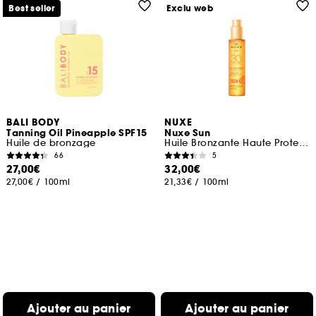
Best seller
Exclu web
BALI BODY
NUXE
Tanning Oil Pineapple SPF15
Nuxe Sun
Huile de bronzage
Huile Bronzante Haute Protection SPF30
66
5
27,00€
32,00€
27,00€
/
100ml
21,33€
/
100ml
Ajouter au panier
Ajouter au panier