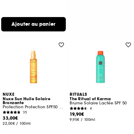
Ajouter au panier
NUXE
RITUALS
Nuxe Sun Huile Solaire
The Ritual of Karma
Bronzante
Brume Solaire Lactée SPF 50
Protection Protection SPF50 visage et corps
4
35
19,90€
33,00€
9,95€
/
100ml
22,00€
/
100ml