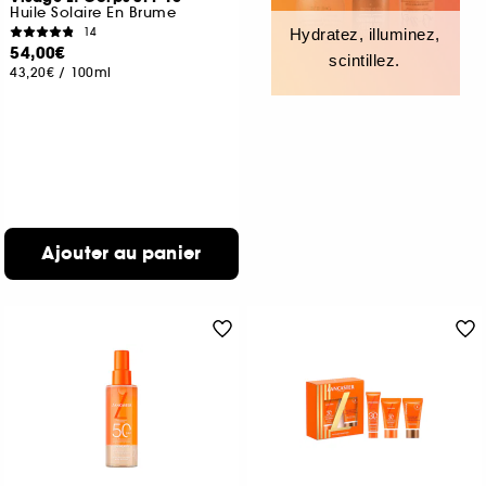
Huile Solaire En Brume
14
Hydratez, illuminez,
54,00€
scintillez.
43,20€
/
100ml
Ajouter au panier