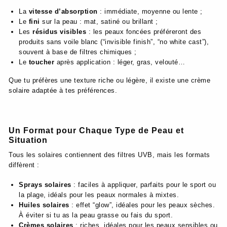
La
vitesse d’absorption
: immédiate, moyenne ou lente ;
Le
fini
sur la peau : mat, satiné ou brillant ;
Les
résidus visibles
: les peaux foncées préféreront des
produits sans voile blanc (“invisible finish”, “no white cast”),
souvent à base de filtres chimiques ;
Le
toucher
après application : léger, gras, velouté…
Que tu préfères une texture riche ou légère, il existe une crème
solaire adaptée à tes préférences.
Un Format pour Chaque Type de Peau et
Situation
Tous les solaires contiennent des filtres UVB, mais les formats
diffèrent :
Sprays solaires
: faciles à appliquer, parfaits pour le sport ou
la plage, idéals pour les peaux normales à mixtes.
Huiles solaires
: effet “glow”, idéales pour les peaux sèches.
À éviter si tu as la peau grasse ou fais du sport.
Crèmes solaires
: riches, idéales pour les peaux sensibles ou