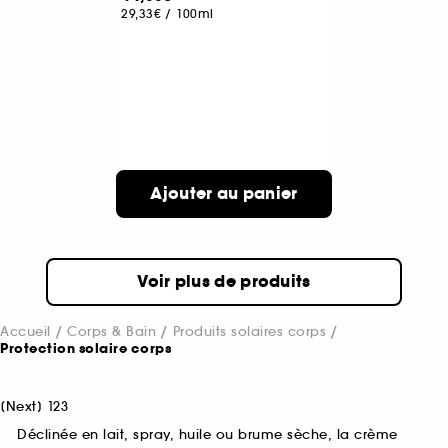
29,33€
/
100ml
Ajouter au panier
Voir plus de produits
Accueil
Corps & Bain
Produits solaires corps
Protection solaire corps
[
Next
]
1
2
3
Déclinée en lait, spray, huile ou brume sèche, la crème