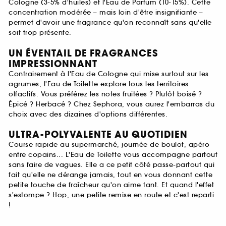
Cologne (3-5% d'huiles) et l'Eau de Parfum (10-15%). Cette
concentration modérée – mais loin d'être insignifiante –
permet d'avoir une fragrance qu'on reconnaît sans qu'elle
soit trop présente.
UN ÉVENTAIL DE FRAGRANCES
IMPRESSIONNANT
Contrairement à l'Eau de Cologne qui mise surtout sur les
agrumes, l'Eau de Toilette explore tous les territoires
olfactifs. Vous préférez les notes fruitées ? Plutôt boisé ?
Épicé ? Herbacé ? Chez Sephora, vous aurez l'embarras du
choix avec des dizaines d'options différentes.
ULTRA-POLYVALENTE AU QUOTIDIEN
Course rapide au supermarché, journée de boulot, apéro
entre copains... L'Eau de Toilette vous accompagne partout
sans faire de vagues. Elle a ce petit côté passe-partout qui
fait qu'elle ne dérange jamais, tout en vous donnant cette
petite touche de fraîcheur qu'on aime tant. Et quand l'effet
s'estompe ? Hop, une petite remise en route et c'est reparti
!