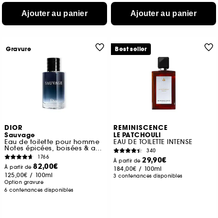
Ajouter au panier
Ajouter au panier
Gravure
Best seller
DIOR
REMINISCENCE
Sauvage
LE PATCHOULI
Eau de toilette pour homme
EAU DE TOILETTE INTENSE
Notes épicées, boisées & ambrées
340
1766
29,90€
À partir de
82,00€
À partir de
184,00€
/
100ml
125,00€
/
100ml
3 contenances disponibles
Option gravure
6 contenances disponibles