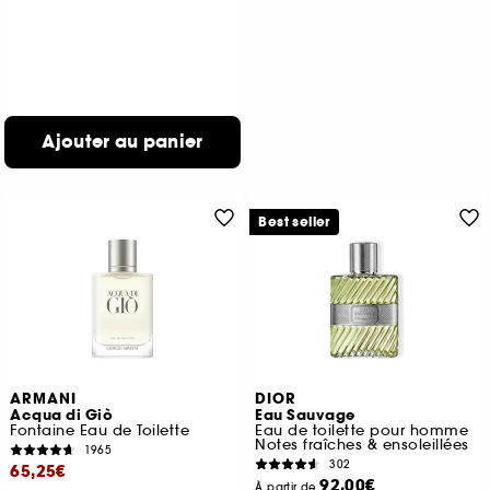
Ajouter au panier
Best seller
ARMANI
DIOR
Acqua di Giò
Eau Sauvage
Fontaine Eau de Toilette
Eau de toilette pour homme
Notes fraîches & ensoleillées
1965
302
65,25€
92,00€
À partir de