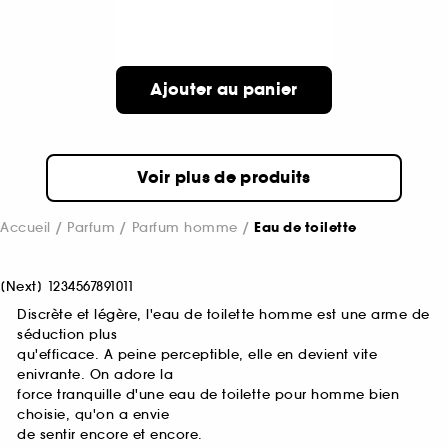
Ajouter au panier
Voir plus de produits
Accueil
Parfum
Parfum homme
Eau de toilette
[
Next
]
1
2
3
4
5
6
7
8
9
10
11
Discrète et légère, l'eau de toilette homme est une arme de
séduction plus
qu'efficace. A peine perceptible, elle en devient vite
enivrante. On adore la
force tranquille d'une eau de toilette pour homme bien
choisie, qu'on a envie
de sentir encore et encore.