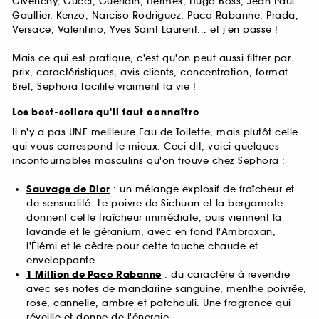
Givenchy, Gucci, Guerlain, Hermès, Hugo Boss, Jean Paul
Gaultier, Kenzo, Narciso Rodriguez, Paco Rabanne, Prada,
Versace, Valentino, Yves Saint Laurent... et j'en passe !
Mais ce qui est pratique, c'est qu'on peut aussi filtrer par
prix, caractéristiques, avis clients, concentration, format...
Bref, Sephora facilite vraiment la vie !
Les best-sellers qu'il faut connaître
Il n'y a pas UNE meilleure Eau de Toilette, mais plutôt celle
qui vous correspond le mieux. Ceci dit, voici quelques
incontournables masculins qu'on trouve chez Sephora :
Sauvage de Dior
: un mélange explosif de fraîcheur et
de sensualité. Le poivre de Sichuan et la bergamote
donnent cette fraîcheur immédiate, puis viennent la
lavande et le géranium, avec en fond l'Ambroxan,
l'Élémi et le cèdre pour cette touche chaude et
enveloppante.
1 Million de Paco Rabanne
: du caractère à revendre
avec ses notes de mandarine sanguine, menthe poivrée,
rose, cannelle, ambre et patchouli. Une fragrance qui
réveille et donne de l'énergie.