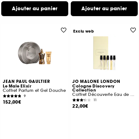
Ajouter au panier
Ajouter au panier
Exclu web
JEAN PAUL GAULTIER
JO MALONE LONDON
Le Male Elixir
Cologne Discovery
Collection
Coffret Parfum et Gel Douche
Coffret Découverte Eau de Cologne
9
11
152,00€
22,00€