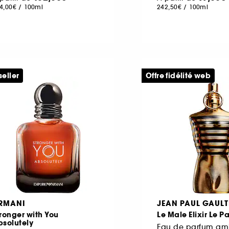
4,00€
/
100ml
242,50€
/
100ml
seller
Offre fidélité web
RMANI
JEAN PAUL GAULT
ronger with You
Le Male Elixir Le P
bsolutely