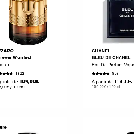
ZZARO
CHANEL
orever Wanted
BLEU DE CHANEL
arfum
Eau De Parfum Vapo
1822
898
109,00€
partir de
114,00€
À partir de
8,00€
/
100ml
159,00€
/
100ml
ure