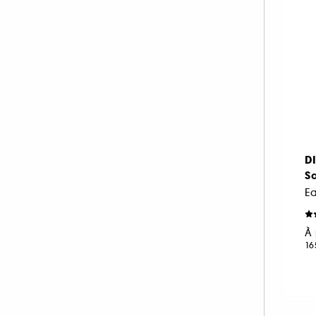
MAISON FRANCIS KURKDJIAN (25)
MONTBLANC (12)
MUGLER (2)
NARCISO RODRIGUEZ (3)
NUXE (1)
PENHALIGON'S (32)
PRADA (7)
RABANNE FRAGRANCES (3)
D
S
REMINISCENCE (6)
SERGE LUTENS (17)
SISLEY (1)
À 
THE 7 VIRTUES (1)
16
TOM FORD (47)
VALENTINO (1)
VAN CLEEF AND ARPELS (14)