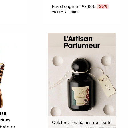
Prix d'origine : 98,00€
-25%
98,00€
/
100ml
IER
arfum
Célébrez les 50 ans de liberté
Eau de parfum ambrée aromatique boisée