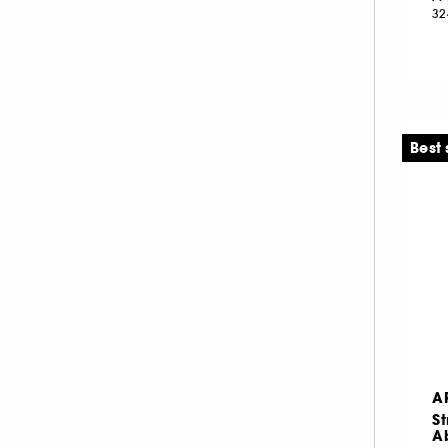
32
Best 
A
St
A