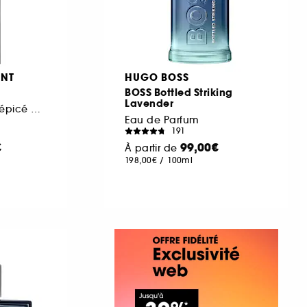
ENT
HUGO BOSS
BOSS Bottled Striking
Lavender
Absolu boisé floral épicé pour homme
Eau de Parfum
191
€
99,00€
À partir de
198,00€
/
100ml