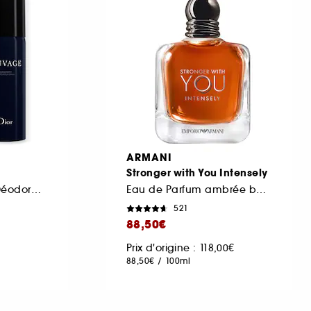
ARMANI
Stronger with You Intensely
Eau de Parfum et Déodorant Vaporisateur
Eau de Parfum ambrée boisée pour homme
521
88,50€
Prix d'origine : 118,00€
88,50€
/
100ml