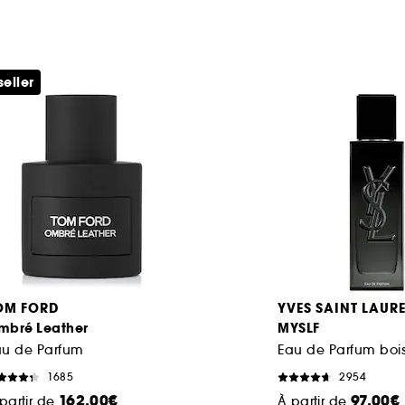
seller
OM FORD
YVES SAINT LAUR
mbré Leather
MYSLF
au de Parfum
1685
2954
162,00€
97,00€
partir de
À partir de