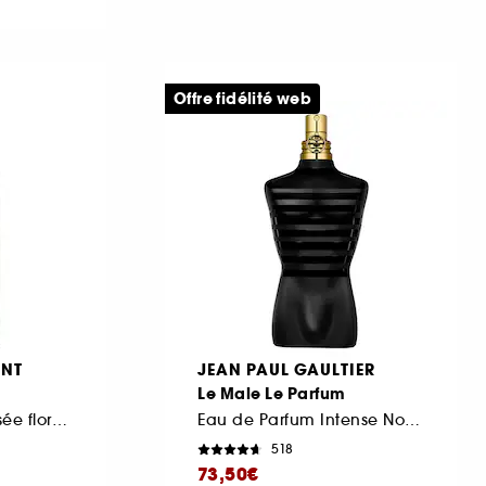
Offre fidélité web
ENT
JEAN PAUL GAULTIER
Le Male Le Parfum
Eau de Parfum boisée florale Rechargeable pour homme
Eau de Parfum Intense Notes de Cardamome, Lavande et Iris
518
73,50€