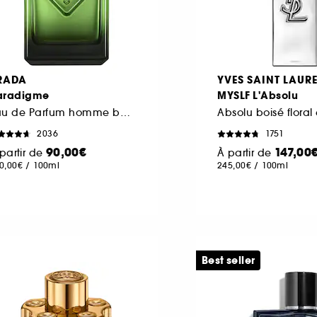
RADA
YVES SAINT LAUR
aradigme
MYSLF L'Absolu
Eau de Parfum homme boisée ambrée rechargeable
2036
1751
90,00€
147,00
partir de
À partir de
0,00€
/
100ml
245,00€
/
100ml
Best seller