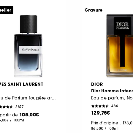
seller
Gravure
VES SAINT LAURENT
DIOR
Dior Homme Inten
Eau de Parfum fougère aromatique rechargeable pour homme
484
3877
129,75€
105,00€
partir de
5,00€
/
100ml
Prix d'origine : 173,
86,50€
/
100ml