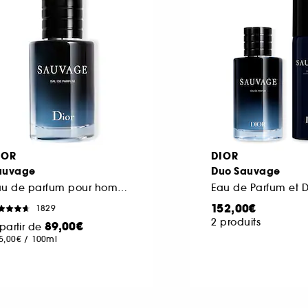
IOR
DIOR
auvage
Duo Sauvage
Eau de parfum pour homme notes épicées et d'absolu vanille
152,00€
1829
2 produits
89,00€
partir de
5,00€
/
100ml