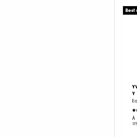
VERSACE (5)
Best 
VIKTOR & ROLF (1)
YVES SAINT LAURENT (10)
Y
Y
À 
17