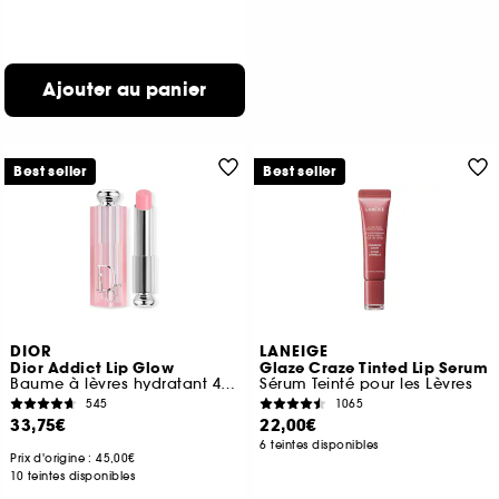
Ajouter au panier
Best seller
Best seller
DIOR
LANEIGE
Dior Addict Lip Glow
Glaze Craze Tinted Lip Serum
Baume à lèvres hydratant 48 h, couleur activée par le pH
Sérum Teinté pour les Lèvres
545
1065
33,75€
22,00€
6 teintes disponibles
Prix d'origine : 45,00€
10 teintes disponibles