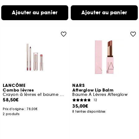
Ajouter au panier
Ajouter au panier
LANCÔME
NARS
Combo lèvres
Afterglow Lip Balm
Crayon à lèvres et baume à lèvres
Baume À Lèvres Afterglow
58,50€
12
35,00€
Prix d'origine :
78,00€
8 teintes disponibles
2 produits