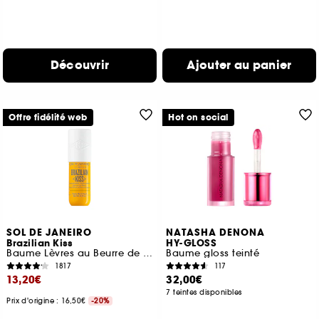
Découvrir
Ajouter au panier
Offre fidélité web
Hot on social
SOL DE JANEIRO
NATASHA DENONA
Brazilian Kiss
HY-GLOSS
Baume Lèvres au Beurre de Cupuaçu
Baume gloss teinté
1817
117
13,20€
32,00€
7 teintes disponibles
Prix d'origine : 16,50€
-20%