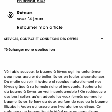
En savoir plus
Retours
sous 14 jours
Retourner mon article
SERVICES, CONTACT ET CONDITIONS DES OFFRES
Télécharger notre application
Véritable sauveur, le baume à lèvres agit instantanément
pour nous assurer de belles lèvres en toutes circonstances.
Du matin au soir, il hydrate et repulpe naturellement nos
lèvres grâce à sa formule riche et innovante. Sephora fait
du baume à lèvres un vrai incontournable ! On redécouvre
des best-sellers qu’on adopte les yeux fermés comme le
baume lèvres By Terry
au doux parfum de rose ou le
baume
Elizabeth Arden
qui assure une hydratation continue. On
opte pour un baume liquide idéal pour un maquillage