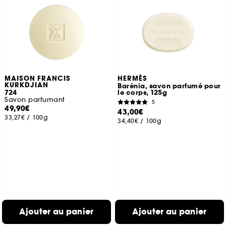
MAISON FRANCIS
HERMÈS
KURKDJIAN
Barénia, savon parfumé pour
724
le corps, 125g
Savon parfumant
5
49,90€
43,00€
33,27€
/
100g
34,40€
/
100g
Ajouter au panier
Ajouter au panier