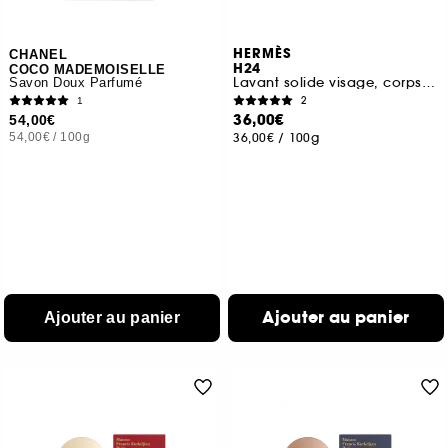
HERMÈS
CHANEL
H24
COCO MADEMOISELLE
Lavant solide visage, corps et cheveux
Savon Doux Parfumé
2
1
36,00€
54,00€
54,00€
/
100g
36,00€
/
100g
Ajouter au panier
Ajouter au panier