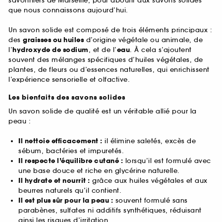
savonniers de Marseille, pour aboutir aux savons solides
que nous connaissons aujourd’hui.
Un savon solide est composé de trois éléments principaux :
des
graisses ou huiles
d’origine végétale ou animale, de
l’
hydroxyde de sodium
, et de l’
eau
. À cela s’ajoutent
souvent des mélanges spécifiques d’huiles végétales, de
plantes, de fleurs ou d’essences naturelles, qui enrichissent
l’expérience sensorielle et olfactive.
Les bienfaits des savons solides
Un savon solide de qualité est un véritable allié pour la
peau :
Il nettoie efficacement :
il élimine saletés, excès de
sébum, bactéries et impuretés.
Il respecte l’équilibre cutané :
lorsqu’il est formulé avec
une base douce et riche en glycérine naturelle.
Il hydrate et nourrit :
grâce aux huiles végétales et aux
beurres naturels qu’il contient.
Il est plus sûr pour la peau :
souvent formulé sans
parabènes, sulfates ni additifs synthétiques, réduisant
ainsi les risques d’irritation.