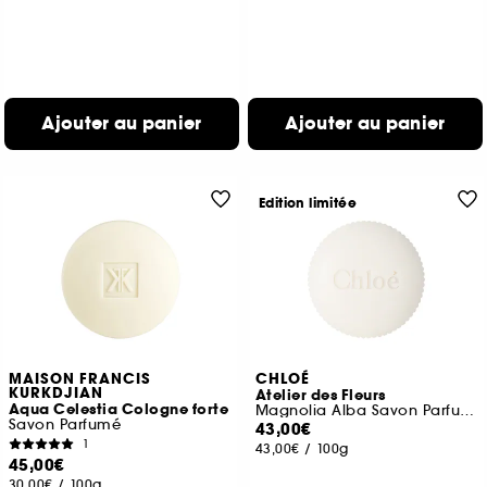
Ajouter au panier
Ajouter au panier
Edition limitée
MAISON FRANCIS
CHLOÉ
KURKDJIAN
Atelier des Fleurs
Aqua Celestia Cologne forte
Magnolia Alba Savon Parfumé
Savon Parfumé
43,00€
1
43,00€
/
100g
45,00€
30,00€
/
100g