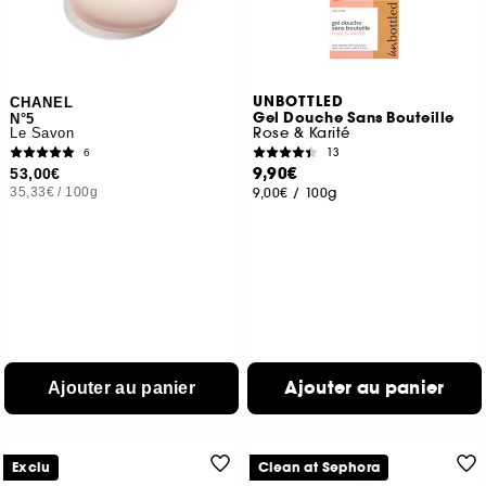
UNBOTTLED
CHANEL
Gel Douche Sans Bouteille
N°5
Rose & Karité
Le Savon
13
6
9,90€
53,00€
35,33€
/
100g
9,00€
/
100g
Ajouter au panier
Ajouter au panier
Exclu
Clean at Sephora