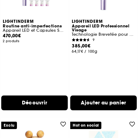
LIGHTINDERM
LIGHTINDERM
Routine anti-imperfections
Appareil LED Professionnel
Visage
Appareil LED et Capsules Spotless
Technologie Brevetée pour Régénérer la peau
470,00€
9
2 produits
385,00€
64,17€
/
100g
Découvrir
Ajouter au panier
Exclu
Hot on social