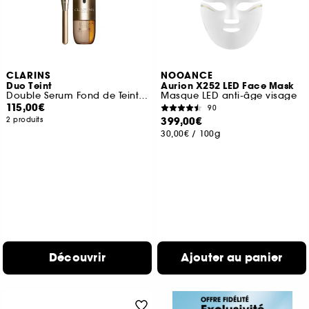
CLARINS
NOOANCE
Duo Teint
Aurion X252 LED Face Mask
Double Serum Fond de Teint et Pinceau Fond de Teint inspiré du Gua Sha
Masque LED anti-âge visage
115,00€
90
399,00€
2 produits
30,00€
/
100g
Découvrir
Ajouter au panier