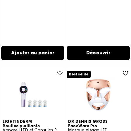
Ajouter au panier
Découvrir
Best seller
LIGHTINDERM
DR DENNIS GROSS
Routine purifiante
FaceWare Pro
Appareil LED et Capsules Purity
Masque Visage LED