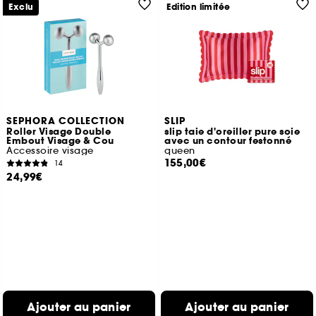
Exclu
Edition limitée
SEPHORA COLLECTION
SLIP
Roller Visage Double
slip taie d'oreiller pure soie
Embout Visage & Cou
avec un contour festonné
Accessoire visage
queen
155,00€
14
24,99€
Ajouter au panier
Ajouter au panier