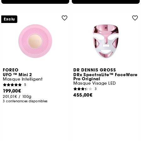
Exclu
FOREO
DR DENNIS GROSS
UFO ™ Mini 2
DRx SpectraLite™ FaceWare
Pro Original
Masque Intelligent
Masque Visage LED
5
3
199,00€
455,00€
201,01€
/
100g
3 contenances disponibles