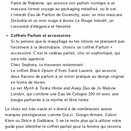
Fame
de Rabanne, qui associe son parfum iconique à un
mascara format voyage au packaging métallisé, ou le set
L’interdit Eau de Parfum
de Givenchy, avec un mini mascara
Disturbia
et un mini rouge à lèvres
Le Rouge Interdit
, un
concentré d’élégance et féminité.
Coffrets Parfum et accessoires
Si tu penses que le maquillage ou les lotions ne plairaient pas
forcément à la destinataire, choisis un coffret Parfum +
accessoire. C’est le cadeau parfait, chic et sophistiqué, qui
sera très apprécié.
Chez Sephora, tu trouveras notamment :
Le coffret
Black Opium
d’Yves Saint Laurent, qui associe
deux flacons de parfum à un miroir pratique au design original
en forme de lèvres.
Le set
Myrrh & Tonka Home and Away Duo
de Jo Malone
London, qui combine une Eau de Cologne 100 ml avec une
bougie parfumée à la myrrhe et fève tonka.
Le choix est très vaste et s’étend à de nombreuses autres
marques prestigieuses comme Gucci, Giorgio Armani, Calvin
Klein ou Dolce & Gabbana. Il ne te reste plus qu’à utiliser notre
guide pour identifier le coffret parfait pour la femme qui recevra