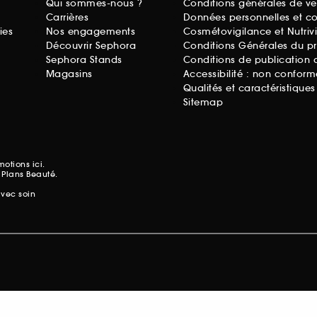
Qui sommes-nous ?
Conditions générales de ve
Carrières
Données personnelles et c
ies
Nos engagements
Cosmétovigilance et Nutriv
Découvrir Sephora
Conditions Générales du p
Sephora Stands
Conditions de publication 
Magasins
Accessibilité : non conform
Qualités et caractéristique
Sitemap
omotions
ici.
 Plans Beauté.
avec soin