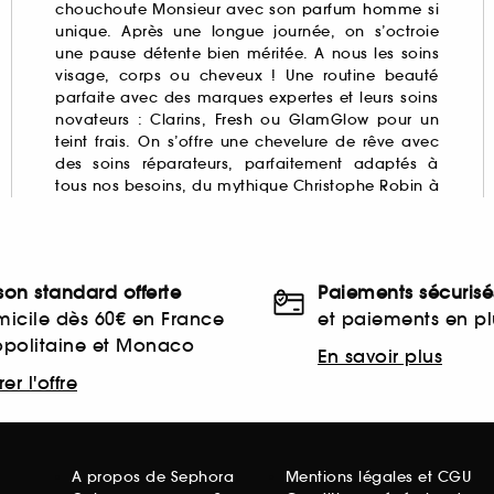
chouchoute Monsieur avec son
parfum homme
si
unique. Après une longue journée, on s’octroie
une pause détente bien méritée. A nous les soins
visage, corps ou cheveux ! Une routine beauté
parfaite avec des marques expertes et leurs soins
novateurs : Clarins,
Fresh
ou GlamGlow pour un
teint frais. On s’offre une chevelure de rêve avec
des soins réparateurs, parfaitement adaptés à
tous nos besoins, du mythique Christophe Robin à
ison standard offerte
Paiements sécurisé
icile dès 60€ en France
et paiements en plu
opolitaine et Monaco
En savoir plus
er l'offre
A propos de Sephora
Mentions légales et CGU