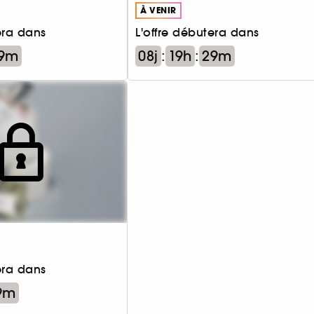
À VENIR
era dans
L'offre débutera dans
9m
08j
:
19h
:
29m
era dans
9m