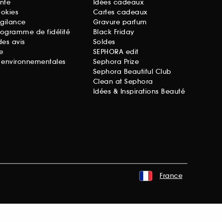
nte
Idées cadeaux
ookies
Cartes cadeaux
igilance
Gravure parfum
rogramme de fidélité
Black Friday
des avis
Soldes
e
SEPHORA edit
s environnementales
Sephora Prize
Sephora Beautiful Club
Clean at Sephora
Idées & Inspirations Beauté
France