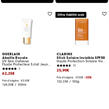
Offre fidélité web
GUERLAIN
CLARINS
Abeille Royale
Stick Solaire Invisible SPF50
UV Skin Defense
Haute Protection Solaire Visage UVA/UVB 50
Fluide Protecteur Éclat Jeunesse Spf 50
51
3
25,90€
62,25€
Prix d'origine : 37,00€
-30%
Prix d'origine : 83,00€
152,35€
/
100g
124,50€
/
100ml