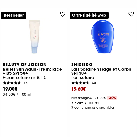
Best seller
Offre fidélité web
BEAUTY OF JOSEON
SHISEIDO
Relief Sun Aqua-Fresh: Rice
Lait Solaire Visage et Corps
+ B5 SPF50+
SPF50+
Écran solaire riz & B5
Lait solaire
351
60
19,00€
19,60€
38,00€
/
100ml
Prix d'origine : 28,00€
-30%
39,20€
/
100ml
3 contenances disponibles