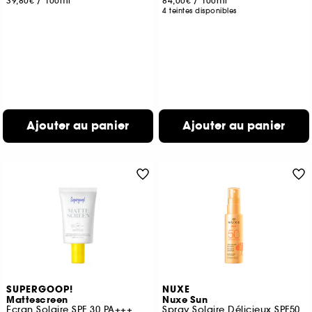
39,80€
/
100ml
84,00€
/
100ml
4 teintes disponibles
Ajouter au panier
Ajouter au panier
SUPERGOOP!
NUXE
Mattescreen
Nuxe Sun
Écran Solaire SPF 30 PA+++
Spray Solaire Délicieux SPF50