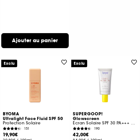
Ajouter au panier
Exclu
Exclu
BYOMA
SUPERGOOP!
Ultralight Face Fluid SPF 50
Glowscreen
Protection Solaire
Écran Solaire SPF 30 PA+++ avec Acide Hyaluronique + Niacinamide
151
190
19,90€
42,00€