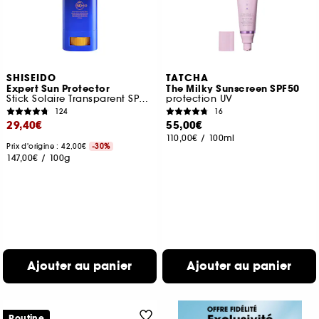
SHISEIDO
TATCHA
Expert Sun Protector
The Milky Sunscreen SPF50
Stick Solaire Transparent SPF50+
protection UV
124
16
29,40€
55,00€
110,00€
/
100ml
Prix d'origine : 42,00€
-30%
147,00€
/
100g
Ajouter au panier
Ajouter au panier
Routine