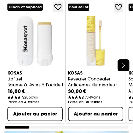
Clean at Sephora
Best seller
C
Ignorer le carrousel produits
KOSAS
KOSAS
K
LipFuel
Revealer Concealer
S
Baume à lèvres à l'acide hyaluronique
Anticernes illuminateur
Ma
18,00 €
30,00 €
À 
205
avis
7349
avis
Existe en 4 teintes
Existe en 38 teintes
Ex
Ajouter au panier
Ajouter au panier