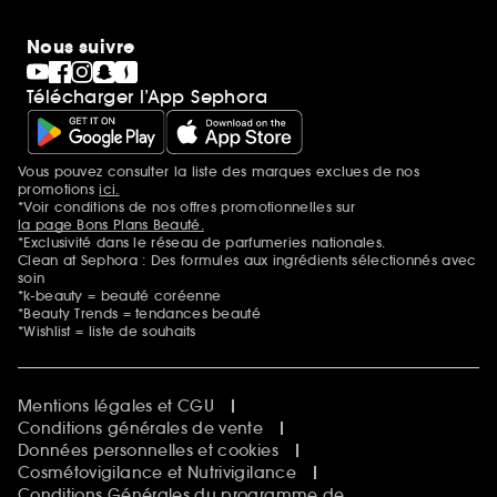
Nous suivre
Télécharger l’App Sephora
Vous pouvez consulter la liste des marques exclues de nos
Mentions additionnelles
promotions
ici.
*Voir conditions de nos offres promotionnelles sur
la page Bons Plans Beauté.
*Exclusivité dans le réseau de parfumeries nationales.
Clean at Sephora : Des formules aux ingrédients sélectionnés avec
soin
*k-beauty = beauté coréenne
*Beauty Trends = tendances beauté
*Wishlist = liste de souhaits
Mentions légales et CGU
Conditions générales de vente
Données personnelles et cookies
Cosmétovigilance et Nutrivigilance
Conditions Générales du programme de