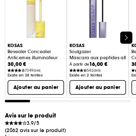
DreamBeam Original
La teinte rose pêche de
neutralise la couleur bleu-blanc naturelle de
DreamBeam Sunlit
l'oxyde de zinc.
offre une
teinte douce et dorée pour un éclat ensoleillé.
Ignorer le carrousel produits
*Before / After = Avant / Après
KOSAS
KOSAS
K
Revealer Concealer
Soulgazer
Re
Anticernes illuminateur
Mascara aux peptides allongea
Co
30,00 €
16,00 €
3
À partir de
7349
avis
542
avis
Existe en 38 teintes
Existe en 2 teintes
Ex
Ajouter au panier
Ajouter au panier
Avis sur le produit
3.9/5
(2062 avis sur le produit)