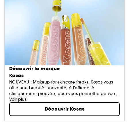
Découvrir la marque
Kosas
NOUVEAU : Makeup for skincare freaks. Kosas vous
offre une beauté innovante, à l'efficacité
cliniquement prouvée, pour vous permettre de vous
révéler, de vous exprimer et de vous sentir bien dans
Voir plus
votre peau.
Découvrir Kosas