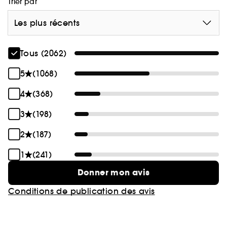
Trier par
Les plus récents
Tous (2062)
5
(1068)
4
(368)
3
(198)
2
(187)
1
(241)
Donner mon avis
Conditions de publication des avis