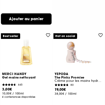
Ajouter au panier
Best seller
Hot on social
MERCI HANDY
YEPODA
Gel mains nettoyant
The Pinky Promise
Crème pour les mains hydratante aux céramides
665
80
3,00€
19,00€
10,00€
/
100ml
38,00€
/
100ml
4 contenances disponibles