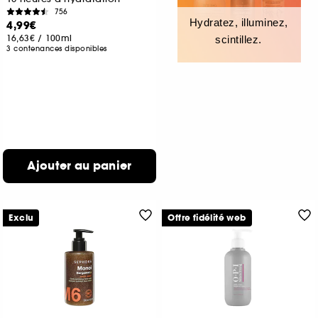
756
Hydratez, illuminez,
4,99€
16,63€
/
100ml
scintillez.
3 contenances disponibles
Ajouter au panier
Exclu
Offre fidélité web