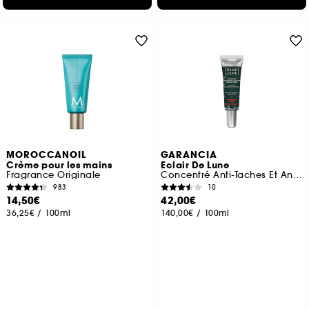
MOROCCANOIL
GARANCIA
Crème pour les mains
Eclair De Lune
Fragrance Originale
Concentré Anti-Taches Et Anti-Âge Mains Et Visage
983
10
14,50€
42,00€
36,25€
/
100ml
140,00€
/
100ml