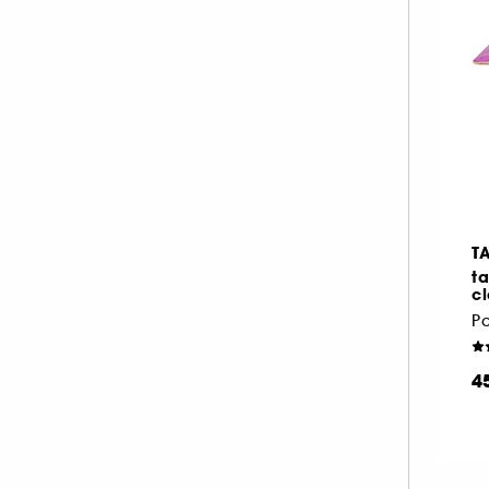
T
t
cl
4