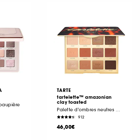
A
TARTE
tartelette™ amazonian
clay toasted
 paupière
Palette d'ombres neutres chaudes
912
46,00€