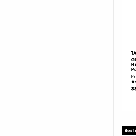
T
G
Hi
Pa
Pa
3
Best 