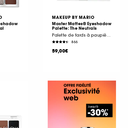
O
MAKEUP BY MARIO
yeshadow
Master Mattes® Eyeshadow
al
Palette: The Neutrals
Palette de fards à paupières
866
59,00€