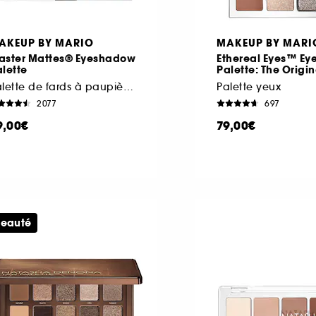
AKEUP BY MARIO
MAKEUP BY MARI
aster Mattes® Eyeshadow
Ethereal Eyes™ E
lette
Palette: The Origin
Palette de fards à paupières
Palette yeux
2077
697
9,00€
79,00€
eauté