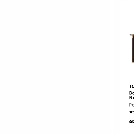
T
Bo
N
6