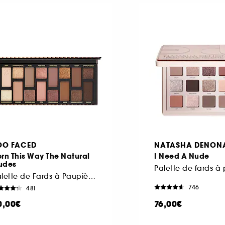
OO FACED
NATASHA DENON
rn This Way The Natural
I Need A Nude
udes
Palette de fards à
Palette de Fards à Paupières
746
481
0,00€
76,00€