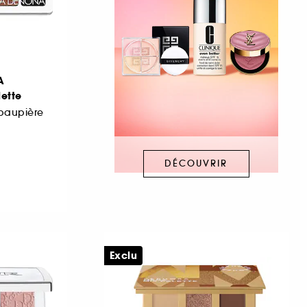
A
lette
 paupière
DÉCOUVRIR
Exclu