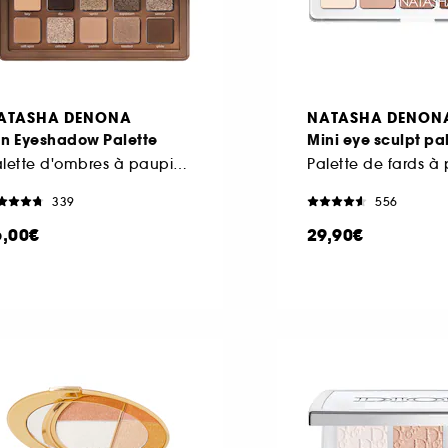
ATASHA DENONA
NATASHA DENON
an Eyeshadow Palette
Mini eye sculpt pa
Palette d'ombres à paupières midi
Palette de fards à
339
556
6,00€
29,90€