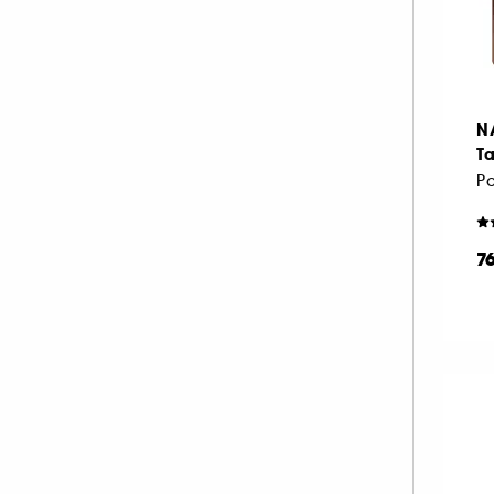
NATASHA DENONA (16)
Rose (15)
Rouge (6)
Vert (4)
PAT McGRATH LABS (6)
PRADA (3)
RARE BEAUTY (1)
N
REM BEAUTY (2)
T
Violet (6)
SISLEY (1)
TARTE (5)
TOO FACED (2)
7
VALENTINO (1)
VALENTINO MAKE UP (1)
WESTMAN ATELIER (1)
YVES SAINT LAURENT (1)