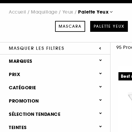
Palette Yeux
Accueil
Maquillage
Yeux
MASCARA
PALETTE YEUX
95 Pro
MASQUER LES FILTRES
MARQUES
PRIX
Best 
CATÉGORIE
SEPHORA COLLECTION (2)
Maquillage
PROMOTION
ANASTASIA BEVERLY HILLS (8)
Yeux
BLACK UP (1)
0 (30)
SÉLECTION TENDANCE
BOBBI BROWN (1)
Mascara (164)
25% (3)
Nouveauté (10)
TEINTES
CHANEL (1)
Palette Yeux (95)