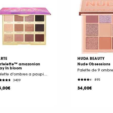
ARTE
HUDA BEAUTY
artelette™ amazonian
Nude Obsessions
ay In bloom
Palette d'ombres a paupières neutres
895
3409
5,00€
34,00€