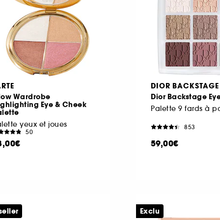
ARTE
DIOR BACKSTAGE
low Wardrobe
Dior Backstage Eye
ghlighting Eye & Cheek
Palette 9 fards à p
lette
lette yeux et joues
853
50
8,00€
59,00€
seller
Exclu