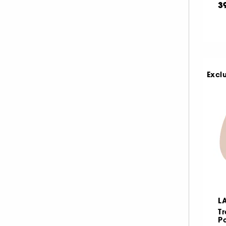
3
Excl
L
Tr
Po