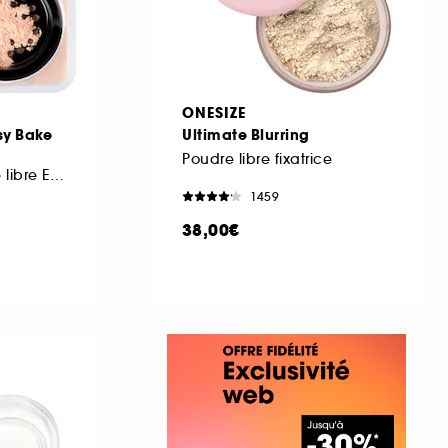
ONESIZE
sy Bake
Ultimate Blurring
Poudre libre fixatrice
Mini poudre fixante libre Easy Bake
1459
38,00€