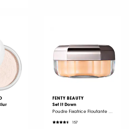
O
FENTY BEAUTY
Blur
Set It Down
Poudre Fixatrice Floutante Ultra-fine
157