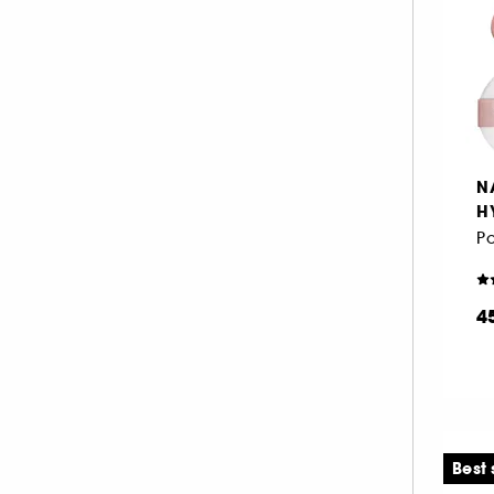
Acide Hyaluronique (1)
Rose (10)
MAKEUP BY MARIO (1)
Transparent
Vert (3)
(17)
MAKE UP FOR EVER (5)
NATASHA DENONA (1)
ONESIZE (2)
PAT McGRATH LABS (2)
Violet (2)
RARE BEAUTY (1)
N
SISLEY (1)
H
Po
TARTE (1)
TOO FACED (1)
YVES SAINT LAURENT (1)
4
Best 