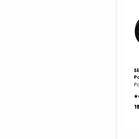
S
Po
1