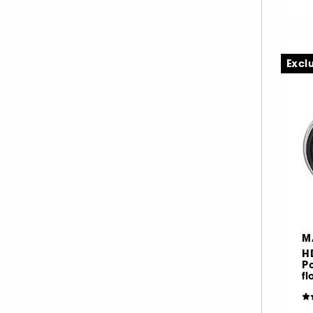
Excl
M
HD
Po
fl