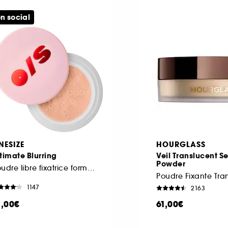
n social
NESIZE
HOURGLASS
timate Blurring
Veil Translucent Se
Powder
Poudre libre fixatrice format voyage
Poudre Fixante Tra
1147
2163
1,00€
61,00€