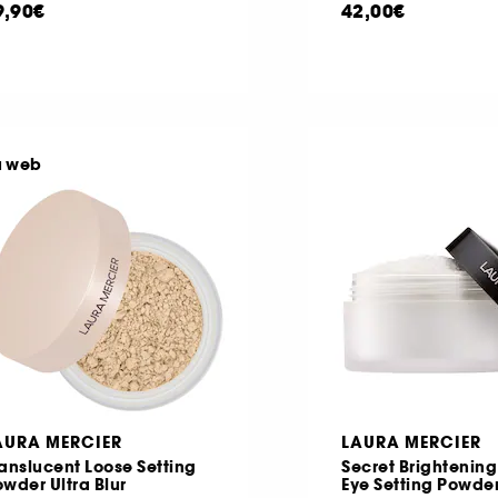
9,90€
42,00€
u web
AURA MERCIER
LAURA MERCIER
anslucent Loose Setting
Secret Brightenin
wder Ultra Blur
Eye Setting Powde