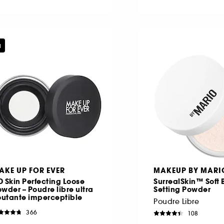
u
AKE UP FOR EVER
MAKEUP BY MARI
 Skin Perfecting Loose
SurrealSkin™ Soft 
wder – Poudre libre ultra
Setting Powder
outante imperceptible
Poudre Libre
366
108