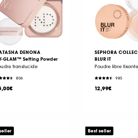
ATASHA DENONA
SEPHORA COLLEC
Y-GLAM™ Setting Powder
BLUR IT
udre translucide
Poudre libre fixant
806
985
5,00€
12,99€
seller
Best seller