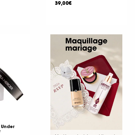
39,00€
g Under
r