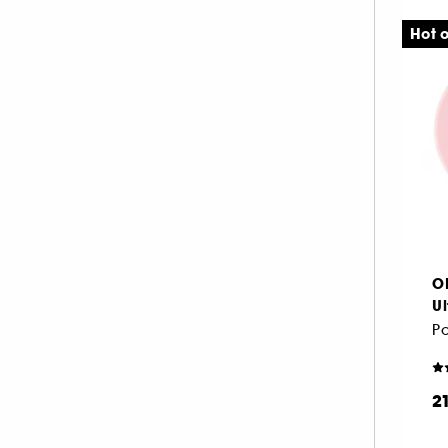
Hot o
O
Ul
2