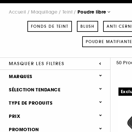
Poudre libre
Accueil
Maquillage
Teint
FONDS DE TEINT
BLUSH
ANTI CERN
POUDRE MATIFIANT
50 Pro
MASQUER LES FILTRES
MARQUES
SÉLECTION TENDANCE
Excl
Nouveauté (5)
TYPE DE PRODUITS
SEPHORA COLLECTION (2)
Best seller (1)
Maquillage
PRIX
ANASTASIA BEVERLY HILLS (2)
Teint
BENEFIT COSMETICS (1)
PROMOTION