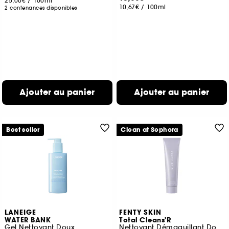
25,00€
/
100ml
10,67€
/
100ml
2 contenances disponibles
Ajouter au panier
Ajouter au panier
Best seller
Clean at Sephora
LANEIGE
FENTY SKIN
WATER BANK
Total Cleans'R
Gel Nettoyant Doux
Nettoyant Démaquillant Doux Pour Le Visage