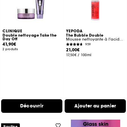
CLINIQUE
YEPODA
Double nettoyage Take the
The Bubble Double
Day Off
Mousse nettoyante à l'acide salicylique et à la grenade
41,90€
959
21,00€
2 produits
17,50€
/
100ml
Découvrir
Ajouter au panier
Routine