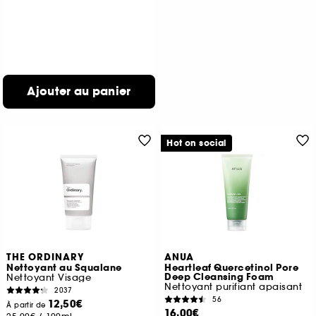
Ajouter au panier
Hot on social
THE ORDINARY
ANUA
Nettoyant au Squalane
Heartleaf Quercetinol Pore
Deep Cleansing Foam
Nettoyant Visage
Nettoyant purifiant apaisant
2037
56
12,50€
À partir de
16,00€