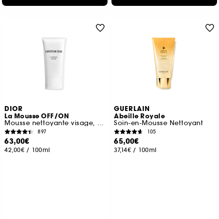
DIOR
GUERLAIN
La Mousse OFF/ON
Abeille Royale
Mousse nettoyante visage, purifiante et hydratante
Soin-en-Mousse Nettoyant
897
105
63,00€
65,00€
42,00€
/
100ml
37,14€
/
100ml