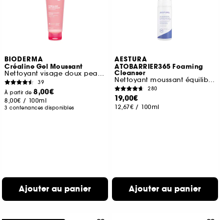
BIODERMA
AESTURA
Créaline Gel Moussant
ATOBARRIER365 Foaming
Cleanser
Nettoyant visage doux peaux sensibles à intolérantes
Nettoyant moussant équilibre du pH
39
280
8,00€
À partir de
19,00€
8,00€
/
100ml
12,67€
/
100ml
3 contenances disponibles
Ajouter au panier
Ajouter au panier