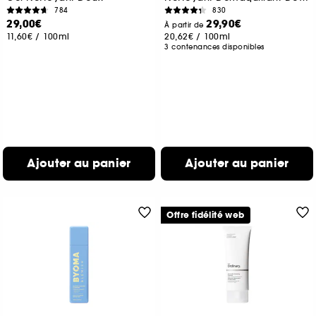
784
830
29,00€
29,90€
À partir de
11,60€
/
100ml
20,62€
/
100ml
3 contenances disponibles
Ajouter au panier
Ajouter au panier
Offre fidélité web