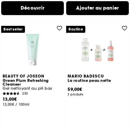
Découvrir
Ajouter au panier
Best seller
Routine
BEAUTY OF JOSEON
MARIO BADESCU
Green Plum Refreshing
La routine peau nette
Cleanser
Gel nettoyant au pH bas
59,00€
250
3 produits
13,00€
13,00€
/
100ml