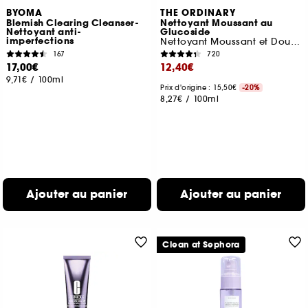
BYOMA
THE ORDINARY
Blemish Clearing Cleanser-
Nettoyant Moussant au
Nettoyant anti-
Glucoside
imperfections
Nettoyant Moussant et Doux pour le Visage
167
720
17,00€
12,40€
9,71€
/
100ml
Prix d'origine : 15,50€
-20%
8,27€
/
100ml
Ajouter au panier
Ajouter au panier
Clean at Sephora