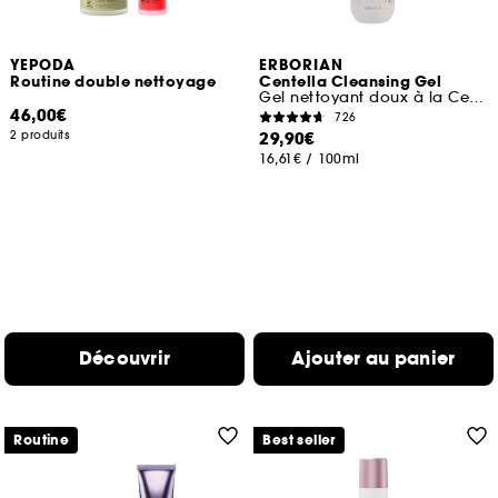
YEPODA
ERBORIAN
Routine double nettoyage
Centella Cleansing Gel
Gel nettoyant doux à la Centella Asiatica apaisante
46,00€
726
2 produits
29,90€
16,61€
/
100ml
Découvrir
Ajouter au panier
Routine
Best seller