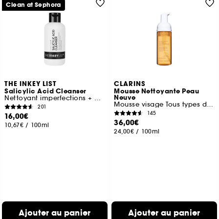
Clean at Sephora
THE INKEY LIST
CLARINS
Salicylic Acid Cleanser
Mousse Nettoyante Peau
Neuve
Nettoyant imperfections + pores à l'acide salicylique
Mousse visage Tous types de peaux
201
145
16,00€
36,00€
10,67€
/
100ml
24,00€
/
100ml
Ajouter au panier
Ajouter au panier