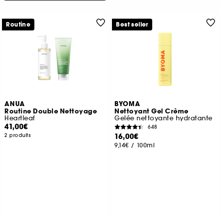
Routine
Best seller
ANUA
BYOMA
Routine Double Nettoyage
Nettoyant Gel Crème
Heartleaf
Gelée nettoyante hydratante
41,00€
648
16,00€
2 produits
9,14€
/
100ml