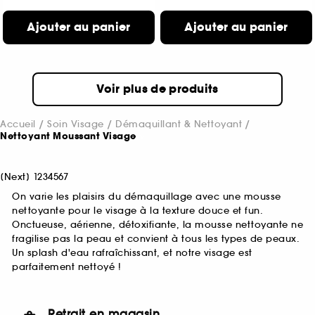
Ajouter au panier
Ajouter au panier
Voir plus de produits
Accueil
Soin Visage
Démaquillant & Nettoyant
Nettoyant Moussant Visage
[
Next
]
1
2
3
4
5
6
7
On varie les plaisirs du démaquillage avec une mousse
nettoyante pour le visage à la texture douce et fun.
Onctueuse, aérienne, détoxifiante, la mousse nettoyante ne
fragilise pas la peau et convient à tous les types de peaux.
Un splash d'eau rafraîchissant, et notre visage est
parfaitement nettoyé !
Retrait en magasin