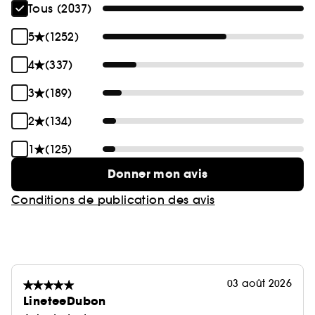
Tous (2037)
5
(1252)
4
(337)
3
(189)
2
(134)
1
(125)
Donner mon avis
Conditions de publication des avis
03 août 2026
LineteeDubon