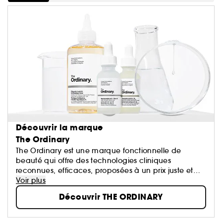
Découvrir la marque
The Ordinary
The Ordinary est une marque fonctionnelle de
beauté qui offre des technologies cliniques
reconnues, efficaces, proposées à un prix juste et
accompagnées d'un discours transparent.
Voir plus
Dans l'industrie du soin, l'intégrité se fait rare.
Découvrir THE ORDINARY
Certaines technologies désormais “ordinaires” sont
toujours présentées comme étant révolutionnaires et
proposes à des prix injustifiés, ce qui trouble le