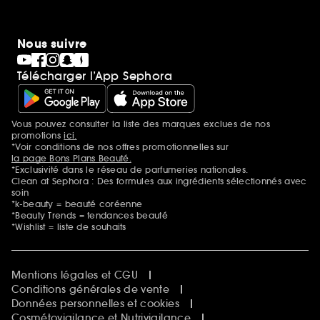
Nous suivre
Télécharger l’App Sephora
Vous pouvez consulter la liste des marques exclues de nos
Mentions additionnelles
promotions
ici.
*Voir conditions de nos offres promotionnelles sur
la page Bons Plans Beauté.
*Exclusivité dans le réseau de parfumeries nationales.
Clean at Sephora : Des formules aux ingrédients sélectionnés avec
soin
*k-beauty = beauté coréenne
*Beauty Trends = tendances beauté
*Wishlist = liste de souhaits
Mentions légales et CGU
Conditions générales de vente
Données personnelles et cookies
Cosmétovigilance et Nutrivigilance