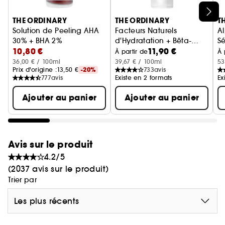
Ignorer le carrousel produits
THE ORDINARY
THE ORDINARY
T
Solution de Peeling AHA
Facteurs Naturels
A
30% + BHA 2%
d'Hydratation + Bêta-
Sé
10,80 €
11,90 €
Soin Exfoliant
Glucane
Gel Hydratant
À partir de
À 
36,00 € / 100ml
39,67 € / 100ml
53
Prix d'origine :
13,50 €
-20%
733
avis
777
avis
Existe en 2 formats
Ex
Ajouter au panier
Ajouter au panier
Avis sur le produit
4.2/5
(2037 avis sur le produit)
Trier par
Les plus récents