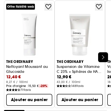
Offre fidélité web
Ignorer le carrousel produits
THE ORDINARY
THE ORDINARY
T
Nettoyant Moussant au
Suspension de Vitamine
Vo
Glucoside
C 23% + Sphères de HA
I
12,40 €
12,90 €
2
Nettoyant Moussant et Doux pour le Visage
2%
Sérum anti-âge
S
8,27 € / 100ml
43,00 € / 100ml
18
Prix d'origine :
15,50 €
-20%
1489
avis
719
avis
Ajouter au panier
Ajouter au panier