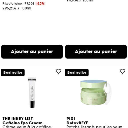
94,95€
/
100ml
Prix d'origine : 79,00€
-25%
296,25€
/
100ml
Ajouter au panier
Ajouter au panier
Best seller
Best seller
THE INKEY LIST
PIXI
Caffeine Eye Cream
DetoxifEYE
Crème yeux à la caféine
Patchs lissants pour les yeux