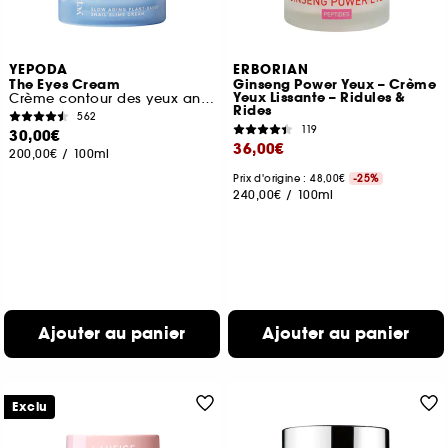
YEPODA
ERBORIAN
The Eyes Cream
Ginseng Power Yeux – Crème
Yeux Lissante – Ridules &
Crème contour des yeux anti-âge
Rides
562
119
30,00€
36,00€
200,00€
/
100ml
Prix d'origine : 48,00€
-25%
240,00€
/
100ml
Ajouter au panier
Ajouter au panier
Exclu