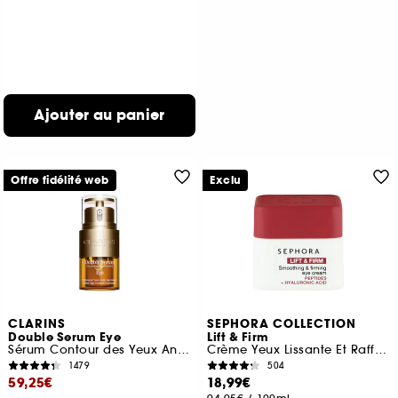
Ajouter au panier
Offre fidélité web
Exclu
CLARINS
SEPHORA COLLECTION
Double Serum Eye
Lift & Firm
Sérum Contour des Yeux Anti-Âge
Crème Yeux Lissante Et Raffermissante
1479
504
59,25€
18,99€