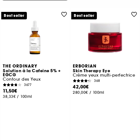
Best seller
Best seller
THE ORDINARY
ERBORIAN
Solution à la Cafeine 5% +
Skin Therapy Eye
EGCG
Crème yeux multi-perfectrice
Contour des Yeux
368
3677
42,00€
11,50€
280,00€
/
100ml
38,33€
/
100ml