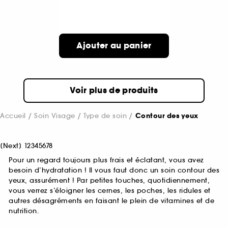
Ajouter au panier
Voir plus de produits
Accueil
Soin Visage
Type de soin
Contour des yeux
[
Next
]
1
2
3
4
5
6
7
8
Pour un regard toujours plus frais et éclatant, vous avez
besoin d’hydratation ! Il vous faut donc un soin contour des
yeux, assurément ! Par petites touches, quotidiennement,
vous verrez s’éloigner les cernes, les poches, les ridules et
autres désagréments en faisant le plein de vitamines et de
nutrition.