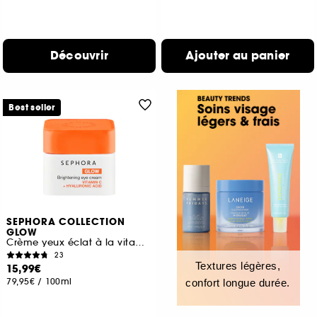
Découvrir
Ajouter au panier
Best seller
SEPHORA COLLECTION
GLOW
Crème yeux éclat à la vitamine C et à l'acide hyaluronique
23
Textures légères,
15,99€
79,95€
/
100ml
confort longue durée.