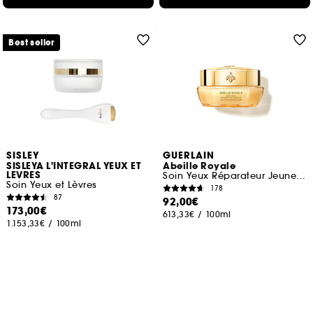
Best seller
SISLEY
GUERLAIN
SISLEYA L'INTEGRAL YEUX ET
Abeille Royale
LEVRES
Soin Yeux Réparateur Jeunesse
Soin Yeux et Lèvres
178
87
92,00€
173,00€
613,33€
/
100ml
1.153,33€
/
100ml