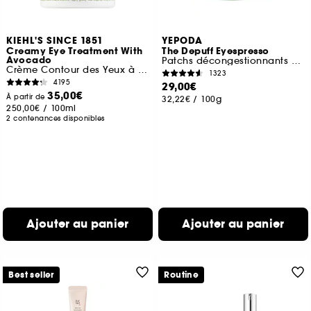
KIEHL'S SINCE 1851
YEPODA
Creamy Eye Treatment With
The Depuff Eyespresso
Avocado
Patchs décongestionnants à la caféine et au thé vert
Crème Contour des Yeux à l’Avocat
1323
4195
29,00€
35,00€
À partir de
32,22€
/
100g
250,00€
/
100ml
2 contenances disponibles
Ajouter au panier
Ajouter au panier
Best seller
Routine