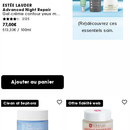
ESTÉE LAUDER
Advanced Night Repair
Gel-crème contour yeux multi-réparation synchronisée
2125
(Re)découvrez ces
77,00€
513,33€
/
100ml
essentiels soin.
Ajouter au panier
Clean at Sephora
Offre fidélité web