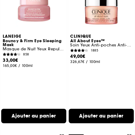
LANEIGE
CLINIQUE
Bouncy & Firm Eye Sleeping
All About Eyes™
Mask
Soin Yeux Anti-poches Anti-cernes
Masque de Nuit Yeux Repulpant & Raffermissant
1885
858
49,00€
33,00€
326,67€
/
100ml
165,00€
/
100ml
Ajouter au panier
Ajouter au panier