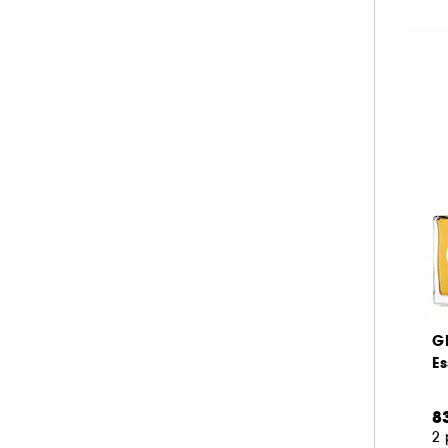
G
Es
8
2 