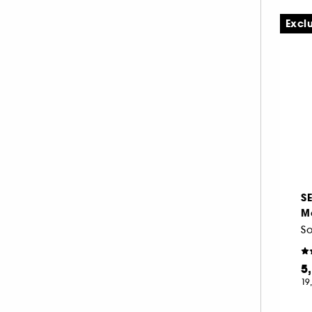
Excl
S
M
5
19