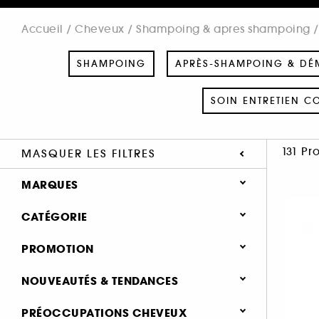
Accueil
Cheveux
Shampoing & apres shampoing
SHAMPOING
APRÈS-SHAMPOING & DÉ
SOIN ENTRETIEN C
131 Pr
MASQUER LES FILTRES
MARQUES
CATÉGORIE
Cheveux
PROMOTION
SEPHORA COLLECTION (3)
Shampoing & apres shampoing
0 (83)
NOUVEAUTÉS & TENDANCES
AMIKA (6)
Shampoing (256)
25% (18)
AUTHENTIC BEAUTY CONCEPT (6)
Nouveauté (23)
PRÉOCCUPATIONS CHEVEUX
Après-shampoing & démêlant
30% (17)