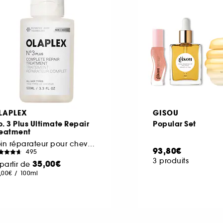
LAPLEX
GISOU
. 3 Plus Ultimate Repair
Popular Set
reatment
Soin réparateur pour cheveux abîmés
93,80€
495
3 produits
35,00€
partir de
,00€
/
100ml