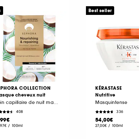
u
Best seller
EPHORA COLLECTION
KÉRASTASE
asque cheveux nuit
Nutritive
Soin capillaire de nuit masque crème + charlotte
Masquintense
408
336
,99€
54,00€
,97€
/
100ml
27,00€
/
100ml