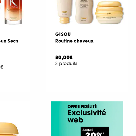
GISOU
eux Secs
Routine cheveux
80,00€
3 produits
0€