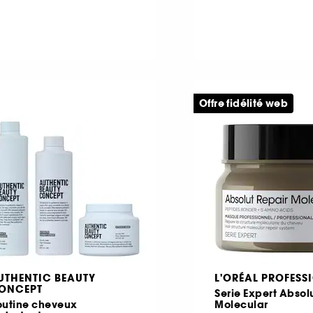
Offre fidélité web
UTHENTIC BEAUTY
L'ORÉAL PROFESS
ONCEPT
Serie Expert Absol
outine cheveux
Molecular