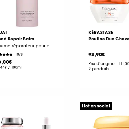
UAI
KÉRASTASE
ond Repair Balm
Routine Duo Chev
Baume réparateur pour cheveux abîmés
93,90€
1078
6,00€
Prix d'origine :
111,0
,44€
/
100ml
2 produits
Hot on social