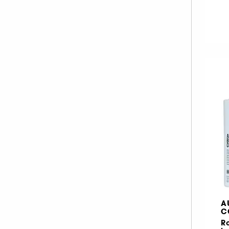
A
C
R