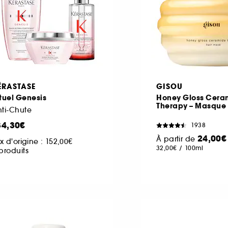
ÉRASTASE
GISOU
tuel Genesis
Honey Gloss Cera
Therapy – Masque
ti-Chute
34,30€
1938
24,00€
À partir de
ix d'origine :
152,00€
32,00€
/
100ml
produits