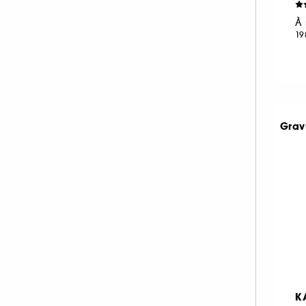
À 
19
Grav
K