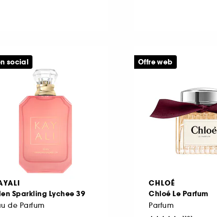
n social
Offre web
AYALI
CHLOÉ
en Sparkling Lychee 39
Chloé Le Parfum
au de Parfum
Parfum