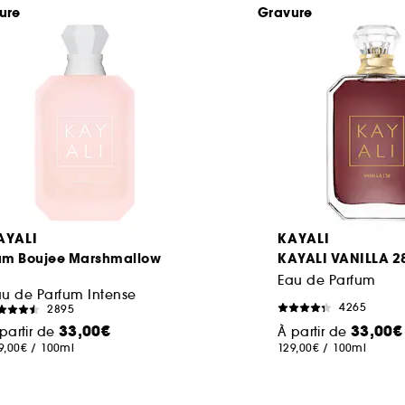
ure
Gravure
AYALI
KAYALI
um Boujee Marshmallow
KAYALI VANILLA 2
1
Eau de Parfum
u de Parfum Intense
4265
2895
33,00€
33,00€
partir de
À partir de
9,00€
/
100ml
129,00€
/
100ml