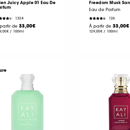
en Juicy Apple 01 Eau De
Freedom Musk San
arfum
Eau de Parfum
1324
126
33,00€
33,00€
partir de
À partir de
9,00€
/
100ml
129,00€
/
100ml
ure