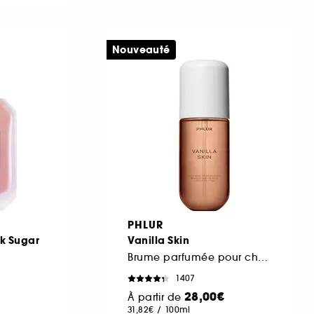
Nouveauté
PHLUR
k Sugar
Vanilla Skin
Brume parfumée pour cheveux et corps
1407
28,00€
À partir de
31,82€
/
100ml