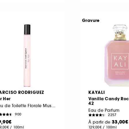
Gravure
ARCISO RODRIGUEZ
KAYALI
r Her
Vanilla Candy Roc
42
Eau de Toilette Florale Musquée format voyage
Eau de Parfum
900
2257
9,90€
33,00€
À partir de
9,00€
/
100ml
129,00€
/
100ml