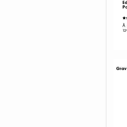
Ed
P
À 
12
Grav