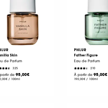
HLUR
PHLUR
nilla Skin
Father Figure
au de Parfum
Eau de Parfum
325
210
95,00€
95,00€
partir de
À partir de
0,00€
/
100ml
190,00€
/
100ml