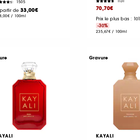
1131
1505
70,70€
33,00€
partir de
8,00€
/
100ml
Prix le plus bas : 10
-30%
235,67€
/
100ml
ure
Gravure
AYALI
KAYALI