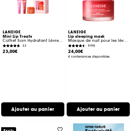
LANEIGE
LANEIGE
Mini Lip Treats
Lip sleeping mask
Coffret Soin Hydratant Lèvres Jour & Nuit
Masque de nuit pour les lèvres
33
9198
23,00€
24,00€
4 contenances disponibles
Ajouter au panier
Ajouter au panier
Exclu