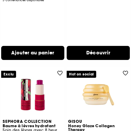
5 contenances disponibles
Ajouter au panier
Découvrir
Exclu
Hot on social
SEPHORA COLLECTION
GISOU
Baume à lèvres hydratant
Honey Glaze Collagen
Therapy
Soin des lèvres avec 8 heures d'hydratation