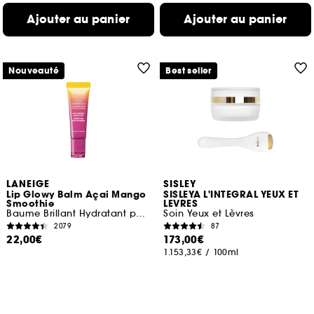
Ajouter au panier
Ajouter au panier
Nouveauté
Best seller
LANEIGE
SISLEY
Lip Glowy Balm Açai Mango
SISLEYA L'INTEGRAL YEUX ET
Smoothie
LEVRES
Baume Brillant Hydratant pour les Lèvres
Soin Yeux et Lèvres
2079
87
22,00€
173,00€
1.153,33€
/
100ml