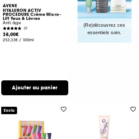
AVENE
HYALURON ACTIV
PROCEDURE Crème Micro-
Lift Yeux & Lèvres
Anti âge
(Re)découvrez ces
37
essentiels soin.
38,00€
253,33€
/
100ml
Ajouter au panier
Exclu