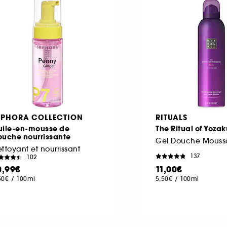
EPHORA COLLECTION
RITUALS
uile-en-mousse de
The Ritual of Yoza
ouche nourrissante
Gel Douche Mouss
ttoyant et nourrissant
137
102
0,99€
11,00€
50€
/
100ml
5,50€
/
100ml