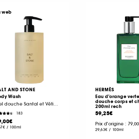
u web
ALT AND STONE
HERMÈS
ody Wash
Eau d'orange verte
douche corps et 
Gel douche Santal et Vétiver
200ml rech
59,25€
183
9,00€
Prix d'origine : 79,0
67€
/
100ml
29,63€
/
100ml