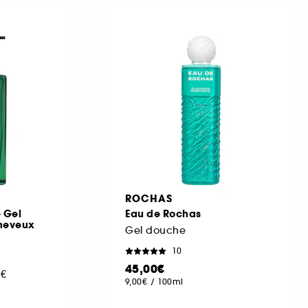
ROCHAS
 Gel
Eau de Rochas
cheveux
Gel douche
10
45,00€
0€
9,00€
/
100ml