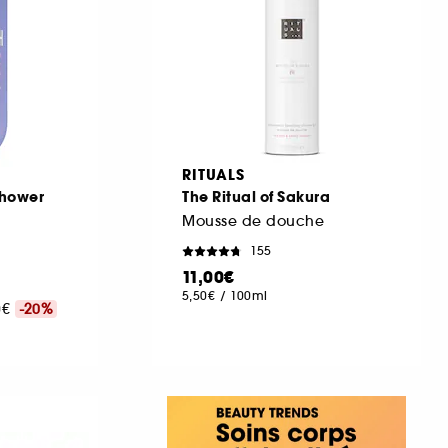
RITUALS
Shower
The Ritual of Sakura
Mousse de douche
155
11,00€
5,50€
/
100ml
00€
-20%