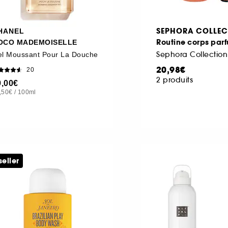
SEPHORA COLLEC
HANEL
Routine corps par
OCO MADEMOISELLE
Sephora Collection
l Moussant Pour La Douche
20,98€
20
2 produits
9,00€
,50€
/
100ml
seller