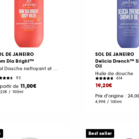
OL DE JANEIRO
SOL DE JANEIRO
om Dia Bright™
Delicia Drench™ 
Oil
Gel Douche nettoyant et clarifiant aux AHA BHA
Huile de douche
93
614
19,20€
11,00€
partir de
,22€
/
100ml
Prix d'origine : 24,
4,99€
/
100ml
u
Best seller