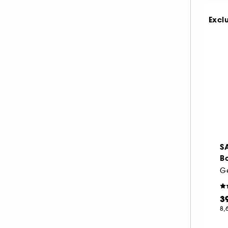
Excl
S
B
3
8,