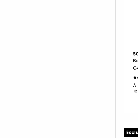
RENE FURTERER (1)
RITUALS (10)
ROCHAS (1)
SALT AND STONE (3)
SERGE LUTENS (2)
SISLEY (4)
S
B
SOL DE JANEIRO (4)
THE ORDINARY (1)
TOM FORD (2)
À 
ZADIG & VOLTAIRE (1)
12
Excl