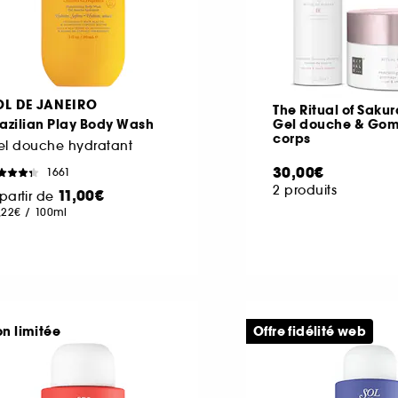
OL DE JANEIRO
The Ritual of Sakur
azilian Play Body Wash
Gel douche & Go
corps
el douche hydratant
30,00€
1661
2 produits
11,00€
partir de
,22€
/
100ml
on limitée
Offre fidélité web