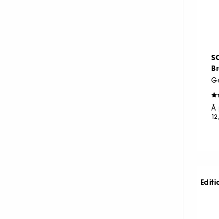
JO MALONE LONDON (4)
KIEHL'S SINCE 1851 (2)
KLORANE (1)
L'ARTISAN PARFUMEUR (3)
S
LA COMPAGNIE DE PROVENCE (2)
Br
G
MAISON FRANCIS KURKDJIAN (5)
MAISON MARGIELA (1)
À 
MOROCCANOIL (1)
12
MUGLER (1)
NARCISO RODRIGUEZ (1)
NUXE (3)
OUAI (2)
Editi
PENHALIGON'S (1)
RABANNE FRAGRANCES (1)
RARE BEAUTY (1)