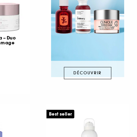
a – Duo
mmage
DÉCOUVRIR
Best seller