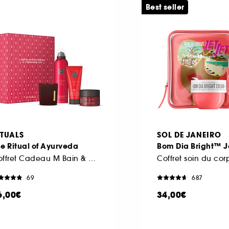
Best seller
ITUALS
SOL DE JANEIRO
e Ritual of Ayurveda
Bom Dia Bright™ J
Coffret Cadeau M Bain & Corps
Coffret soin du cor
69
687
6,00€
34,00€