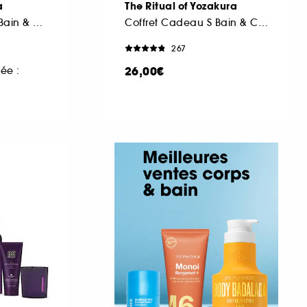
a
The Ritual of Yozakura
Coffret Cadeau M Bain & Corps
Coffret Cadeau S Bain & Corps
267
26,00€
ée :