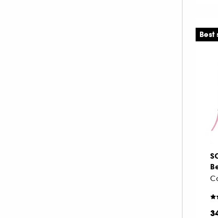
Best 
S
Be
Co
3