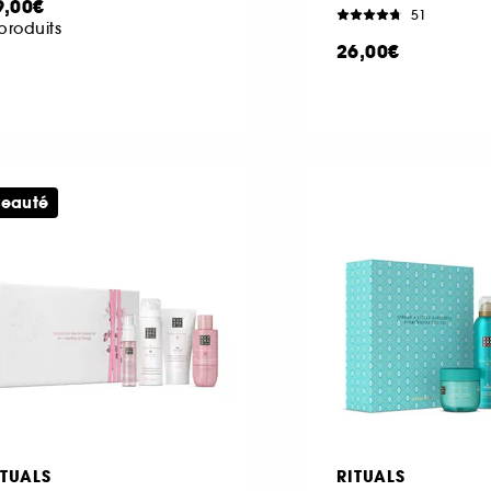
9,00€
51
produits
26,00€
eauté
ITUALS
RITUALS