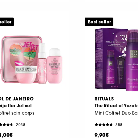
seller
Best seller
OL DE JANEIRO
RITUALS
ija flor Jet set
The Ritual of Yoza
ffret soin corps
2038
358
4,00€
9,90€