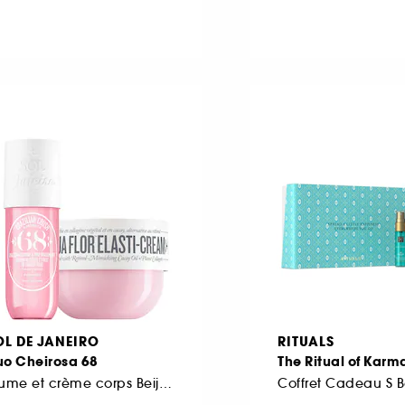
OL DE JANEIRO
RITUALS
uo Cheirosa 68
The Ritual of Karm
Brume et crème corps Beija Flor