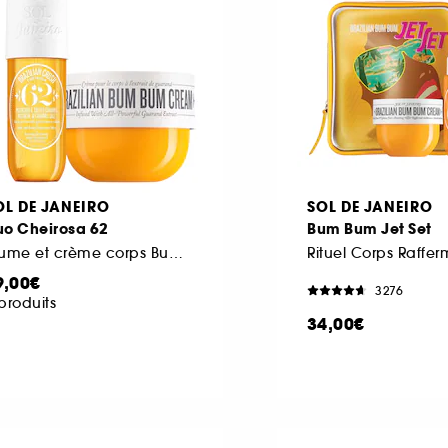
OL DE JANEIRO
SOL DE JANEIRO
uo Cheirosa 62
Bum Bum Jet Set
Brume et crème corps Bum Bum
Rituel Corps Raffer
9,00€
3276
produits
34,00€