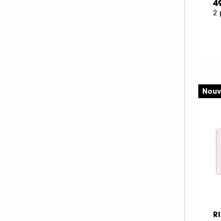
4
2 
Nouv
R