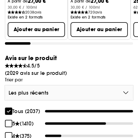
27,00 €
27,00 €
2
B
À partir de
À partir de
30,00 € / 100ml
30,00 € / 100ml
62
2038
avis
720
avis
Existe en 2 formats
Existe en 2 formats
Ajouter au panier
Ajouter au panier
Avis sur le produit
4.5/5
(2029 avis sur le produit)
Trier par
Les plus récents
Tous (2037)
5
(1410)
4
(375)