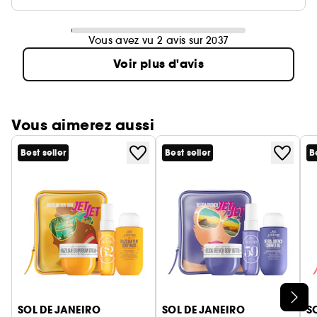
Vous avez vu 2 avis sur 2037
Voir plus d'avis
Vous aimerez aussi
Best seller
Best seller
B
Ignorer le carrousel produits
SOL DE JANEIRO
SOL DE JANEIRO
S