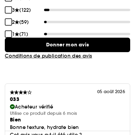
3
(122)
2
(59)
1
(71)
Donner mon avis
Conditions de publication des avis
05 août 2026
033
Acheteur vérifié
Utilise ce produit depuis 6 mois
Bien
Bonne texture, hydrate bien
Cet avis vous a-t-il été utile ?