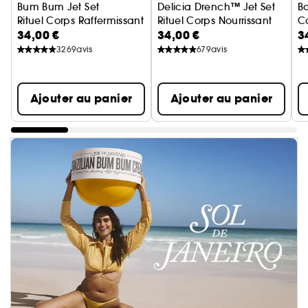
Bum Bum Jet Set
Delicia Drench™ Jet Set
Bo
Rituel Corps Raffermissant
Rituel Corps Nourrissant
Co
34,00 €
34,00 €
3
3269
avis
679
avis
Ajouter au panier
Ajouter au panier