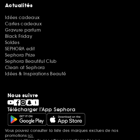
Actualités
Idées cadeaux
Cartes cadeaux
Gravure parfum
Black Friday
Soldes
SEPHORA edit
Sephora Prize
Sephora Beautiful Club
Clean at Sephora
Idées & Inspirations Beauté
Nous suivre
Télécharger l’App Sephora
Vous pouvez consulter la liste des marques exclues de nos
Mentions additionnelles
promotions
ici.