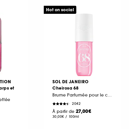
Hot on social
TION
SOL DE JANEIRO
rps et
Cheirosa 68
Brume Parfumée pour le corps et les cheveux
ettée
2042
27,00€
À partir de
30,00€
/
100ml