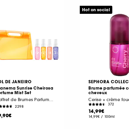
Hot on social
OL DE JANEIRO
SEPHORA COLLEC
panema Sunrise Cheirosa
Brume parfumée co
rfume Mist Set
cheveux
Coffret de Brumes Parfumées
Cerise + crème fou
372
2298
14,99€
9,90€
14,99€
/
100ml