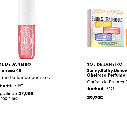
OL DE JANEIRO
SOL DE JANEIRO
heirosa 40
Sunny.Sultry.Delici
Cheirosa Perfume 
Brume Parfumée pour le corps et les cheveux
4497
2597
27,00€
partir de
29,90€
,00€
/
100ml