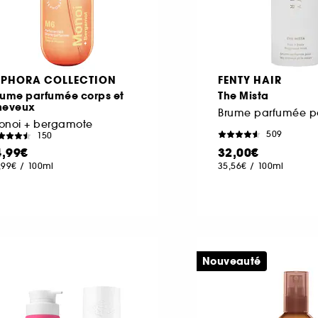
EPHORA COLLECTION
FENTY HAIR
rume parfumée corps et
The Mista
heveux
onoi + bergamote
509
150
4,99€
32,00€
,99€
/
100ml
35,56€
/
100ml
Nouveauté