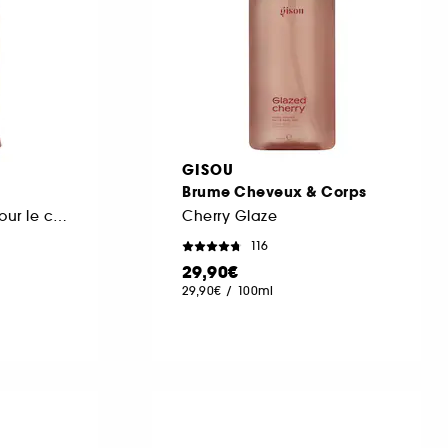
GISOU
Brume Cheveux & Corps
Brume parfumée pour le corps
Cherry Glaze
116
29,90€
29,90€
/
100ml