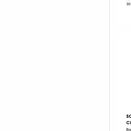
30
S
C