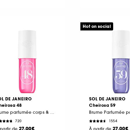
Hot on social
OL DE JANEIRO
SOL DE JANEIRO
heirosa 48
Cheirosa 59
Brume parfumée corps & cheveux
720
1554
27,00€
27,00€
partir de
À partir de