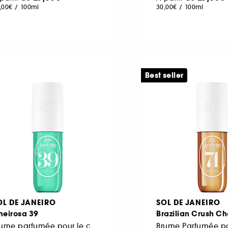
,00€
/
100ml
30,00€
/
100ml
Best seller
OL DE JANEIRO
SOL DE JANEIRO
heirosa 39
Brazilian Crush Ch
Brume parfumée pour le corps et les cheveux