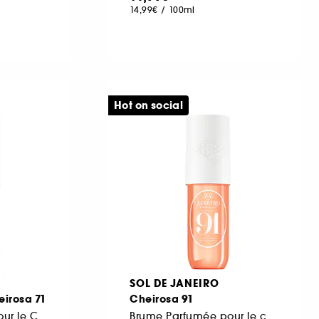
14,99€
/
100ml
Hot on social
SOL DE JANEIRO
eirosa 71
Cheirosa 91
Brume Parfumée pour le Corps et les cheveux
Brume Parfumée pour le corps et les cheveux