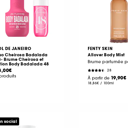
OL DE JANEIRO
FENTY SKIN
uo Cheirosa Badalada
Allover Body Mist
8- Brume Cheirosa et
otion Body Badalada 48
3,00€
28
produits
19,90€
À partir de
18,86€
/
100ml
n social