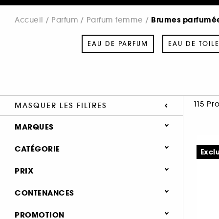
Brumes parfumé
Accueil
Parfum
Parfum femme
EAU DE PARFUM
EAU DE TOILE
115 Pr
MASQUER LES FILTRES
MARQUES
CATÉGORIE
Excl
Parfum
PRIX
SEPHORA COLLECTION (5)
Parfum femme
CONTENANCES
AMIKA (1)
Eau de parfum (1022)
BAÏJA (1)
51 - 100 ml (61)
PROMOTION
Eau de toilette (253)