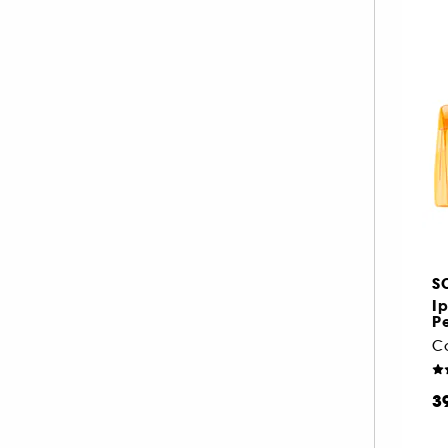
S
I
Pe
3