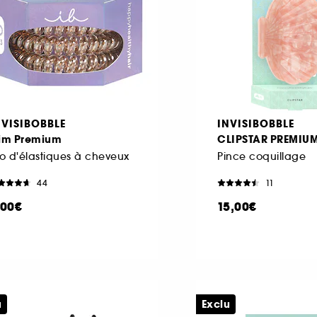
NVISIBOBBLE
INVISIBOBBLE
lim Premium
CLIPSTAR PREMIU
io d'élastiques à cheveux
Pince coquillage
44
11
,00€
15,00€
u
Exclu