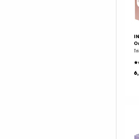
I
O
Tr
6