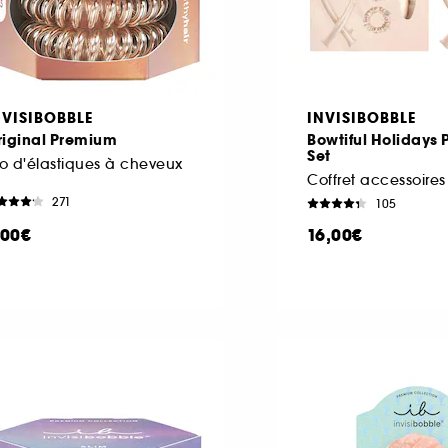
NVISIBOBBLE
INVISIBOBBLE
riginal Premium
Bowtiful Holidays
Set
io d'élastiques à cheveux
Coffret accessoire
271
105
,00€
16,00€