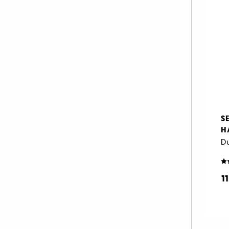
S
H
D
1