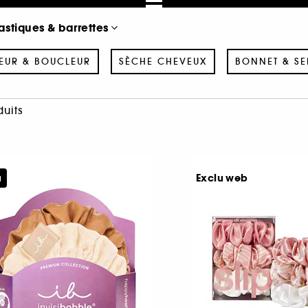
astiques & barrettes
SEUR & BOUCLEUR
SÈCHE CHEVEUX
BONNET & SE
duits
u
Exclu web