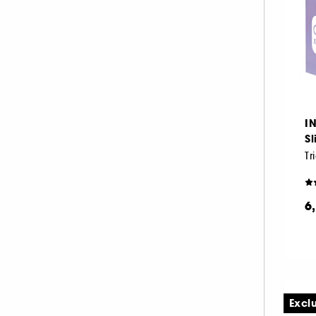
I
S
Tr
6
Excl