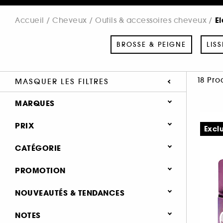
El
Accueil
Cheveux
Outils & accessoires cheveux
BROSSE & PEIGNE
LIS
18 Pro
MASQUER LES FILTRES
MARQUES
PRIX
Excl
CATÉGORIE
SEPHORA COLLECTION (5)
Cheveux
PROMOTION
INVISIBOBBLE (11)
Outils & accessoires cheveux
SLIP (2)
0 (17)
NOUVEAUTÉS & TENDANCES
Brosse & peigne (50)
Nouveauté (5)
NOTES
Lisseur & boucleur (37)