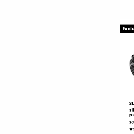
Excl
S
sl
pu
so