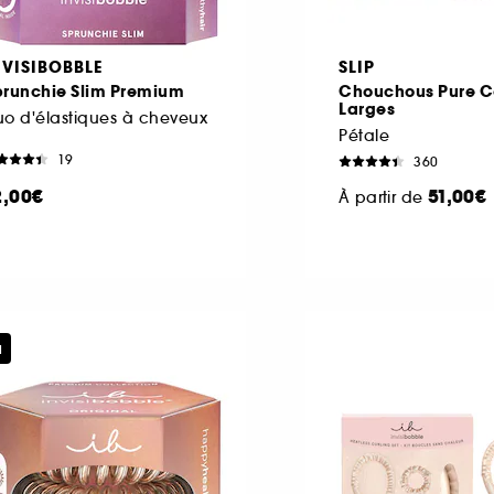
NVISIBOBBLE
SLIP
prunchie Slim Premium
Chouchous Pure C
Larges
o d'élastiques à cheveux
Pétale
19
360
2,00€
51,00€
À partir de
u