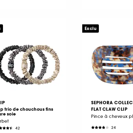
u
Exclu
LIP
SEPHORA COLLEC
ip trio de chouchous fins
FLAT CLAW CLIP
re soie
Pince à cheveux p
rbet
24
42