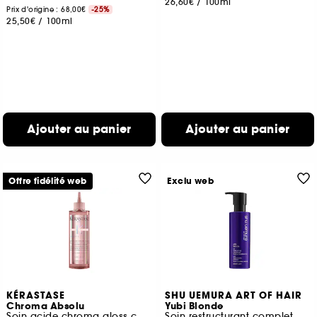
26,60€
/
100ml
Prix d'origine : 68,00€
-25%
25,50€
/
100ml
Ajouter au panier
Ajouter au panier
Offre fidélité web
Exclu web
KÉRASTASE
SHU UEMURA ART OF HAIR
Chroma Absolu
Yubi Blonde
Soin acide chroma gloss cheveux colorés
Soin restructurant complet