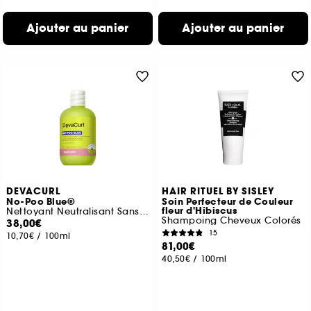
Ajouter au panier
Ajouter au panier
DEVACURL
HAIR RITUEL BY SISLEY
No-Poo Blue®
Soin Perfecteur de Couleur
fleur d'Hibiscus
Nettoyant Neutralisant Sans Mousse Anti-Reflets Cuivrés
Shampoing Cheveux Colorés
38,00€
15
10,70€
/
100ml
81,00€
40,50€
/
100ml