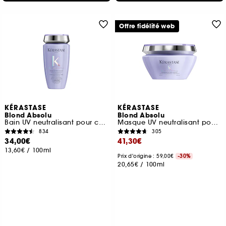
Offre fidélité web
KÉRASTASE
KÉRASTASE
Blond Absolu
Blond Absolu
Bain UV neutralisant pour cheveux blonds, gris, décolorés, méchés
Masque UV neutralisant pour cheveux blonds, décolorés, méchés
834
305
34,00€
41,30€
13,60€
/
100ml
Prix d'origine : 59,00€
-30%
20,65€
/
100ml