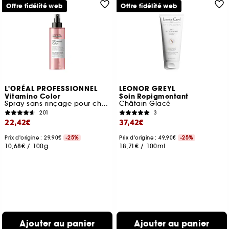
Offre fidélité web
Offre fidélité web
L'ORÉAL PROFESSIONNEL
LEONOR GREYL
Vitamino Color
Soin Repigmentant
Spray sans rinçage pour cheveux colorés
Châtain Glacé
201
3
22,42€
37,42€
Prix d'origine : 29,90€
-25%
Prix d'origine : 49,90€
-25%
10,68€
/
100g
18,71€
/
100ml
Ajouter au panier
Ajouter au panier