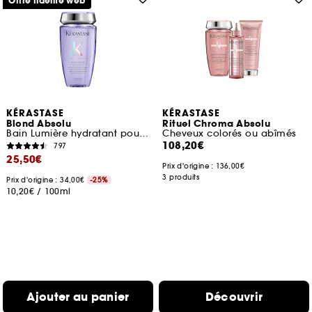
Offre fidélité web
KÉRASTASE
KÉRASTASE
Blond Absolu
Rituel Chroma Absolu
Bain Lumière hydratant pour cheveux blonds, décolorés ou méchés
Cheveux colorés ou abîmés
108,20€
797
25,50€
Prix d'origine :
136,00€
3 produits
Prix d'origine : 34,00€
-25%
10,20€
/
100ml
Ajouter au panier
Découvrir