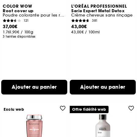
COLOR WOW
L'ORÉAL PROFESSIONNEL
Root cover up
Serie Expert Metal Detox
Poudre colorante pour les racines
Crème cheveux sans rinçage
121
381
37,00€
43,00€
1.761,90€
/
100g
43,00€
/
100ml
3 teintes disponibles
Ajouter au panier
Ajouter au panier
Exclu web
Offre fidélité web