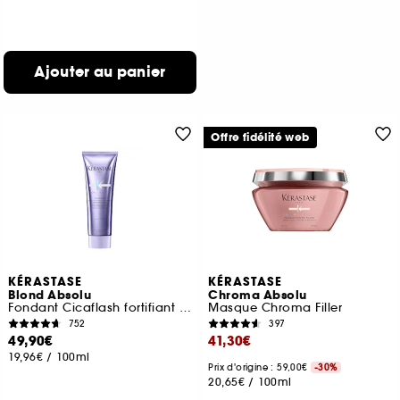
Ajouter au panier
Offre fidélité web
KÉRASTASE
KÉRASTASE
Blond Absolu
Chroma Absolu
Fondant Cicaflash fortifiant cheveux blonds, décolorés, méchés
Masque Chroma Filler
752
397
49,90€
41,30€
19,96€
/
100ml
Prix d'origine : 59,00€
-30%
20,65€
/
100ml