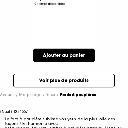
9 teintes disponibles
Ajouter au panier
Voir plus de produits
Accueil
Maquillage
Yeux
Fards à paupières
[
Next
]
1
2
3
4
5
6
7
Le fard à paupière sublime vos yeux de la plus jolie des
façons ! En harmonie avec