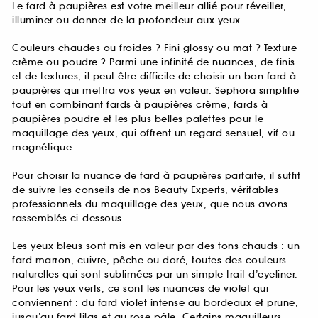
Le fard à paupières est votre meilleur allié pour réveiller,
illuminer ou donner de la profondeur aux yeux.
Couleurs chaudes ou froides ? Fini glossy ou mat ? Texture
crème ou poudre ? Parmi une infinité de nuances, de finis
et de textures, il peut être difficile de choisir un bon fard à
paupières qui mettra vos yeux en valeur. Sephora simplifie
tout en combinant fards à paupières crème, fards à
paupières poudre et les plus belles palettes pour le
maquillage des yeux, qui offrent un regard sensuel, vif ou
magnétique.
Pour choisir la nuance de fard à paupières parfaite, il suffit
de suivre les conseils de nos Beauty Experts, véritables
professionnels du maquillage des yeux, que nous avons
rassemblés ci-dessous.
Les yeux bleus sont mis en valeur par des tons chauds : un
fard marron, cuivre, pêche ou doré, toutes des couleurs
naturelles qui sont sublimées par un simple trait d’eyeliner.
Pour les yeux verts, ce sont les nuances de violet qui
conviennent : du fard violet intense au bordeaux et prune,
jusqu’au fard lilas et au rose pâle. Certains maquilleurs