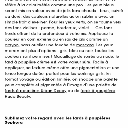
réfère à la colorimétrie comme une pro. Les yeux bleus
seront mis en valeur avec de jolis tons chauds : brun, cuivré
ou doré, des couleurs naturelles qu’on sublime avec un
simple trait d'
eyeliner
. Pour les yeux verts, on se tourne vers
des tons violines : parme, bordeaux, violet … Ces tons
froids offrent de la profondeur à votre iris. Appliquez la
couleur en coin externe ou en ras de cils comme un
crayon
, sans oublier une touche de
mascara
. Les yeux
marron ont plus d’options : gris, bleu ou noir, toutes les
couleurs sont permises ! Maquillage de soirée ou nude, le
fard à paupière crème est votre valeur sûre. Facile à
appliquer, sa texture crème offre une pigmentation et une
tenue longue durée, parfait pour les workings girls. En
format voyage ou édition limitée, on shoppe une palette
yeux complète et pigmentée à l’image d’une palette de
fards à paupières Urban Decay
ou de
fards à paupières
Huda Beauty
.
Sublimez votre regard avec les fards à paupières
Sephora