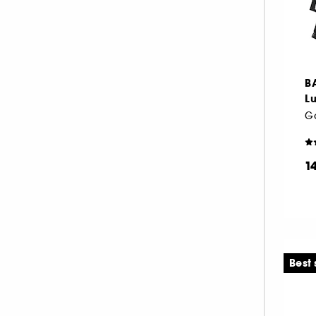
B
Lu
1
Best 