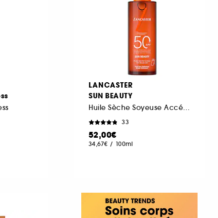
LANCASTER
ess
SUN BEAUTY
ess
Huile Sèche Soyeuse Accélérateur de Bronzage Spray SPF 50
33
52,00€
34,67€
/
100ml