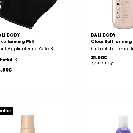
ALI BODY
BALI BODY
xe Tanning Mitt
Clear Self Tanning
Gant Applicateur d'Auto-Bronzant
31,00€
9
7,75€
/
100g
4,50€
seller