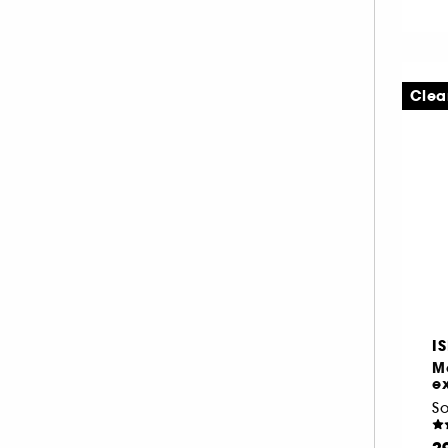
Clea
I
M
e