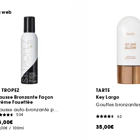
u web
T TROPEZ
TARTE
ousse Bronzante Façon
Key Largo
rème Fouettée
Mousse auto-bronzante pour le corps
534
62
8,00€
35,00€
,00€
/
100ml