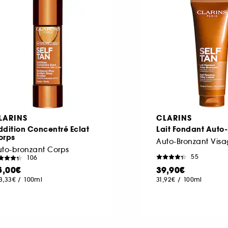
LARINS
CLARINS
dition Concentré Eclat
Lait Fondant Auto
orps
to-bronzant Corps
55
106
5,00€
39,90€
3,33€
/
100ml
31,92€
/
100ml