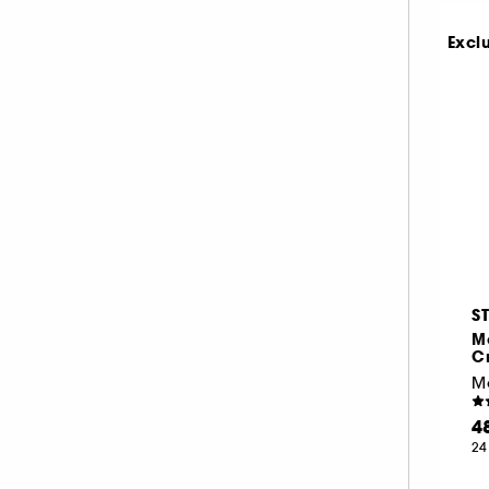
Excl
S
M
C
4
24