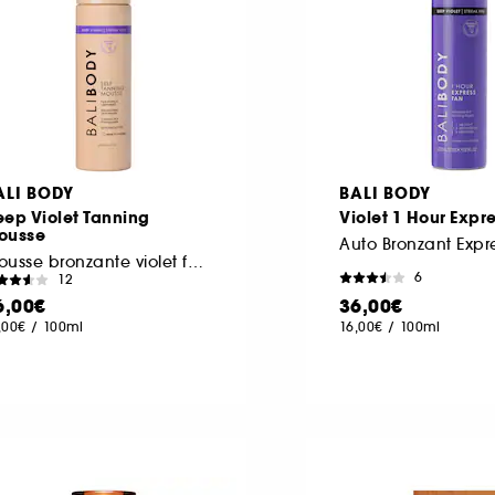
ALI BODY
BALI BODY
ep Violet Tanning
Violet 1 Hour Expr
ousse
Auto Bronzant Expr
Mousse bronzante violet foncé
6
12
6,00€
36,00€
,00€
/
100ml
16,00€
/
100ml