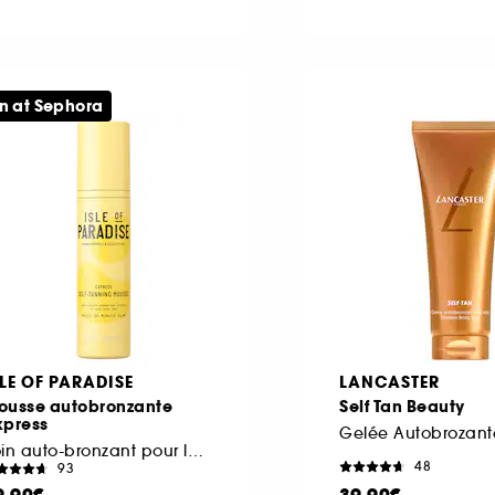
n at Sephora
SLE OF PARADISE
LANCASTER
ousse autobronzante
Self Tan Beauty
xpress
Gelée Autobrozant
Soin auto-bronzant pour le corps
48
93