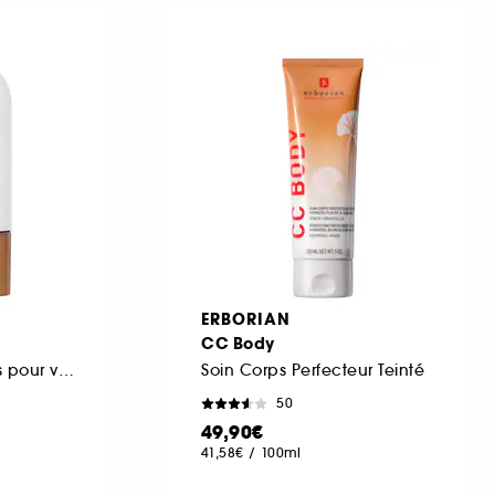
ERBORIAN
CC Body
Gouttes bronzantes pour visage et corps
Soin Corps Perfecteur Teinté
50
49,90€
41,58€
/
100ml