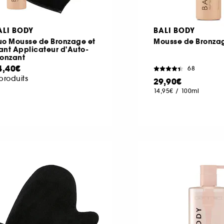
ALI BODY
BALI BODY
uo Mousse de Bronzage et
Mousse de Bronza
ant Applicateur d'Auto-
ronzant
4,40€
68
produits
29,90€
14,95€
/
100ml