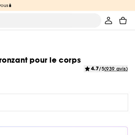
vous🧳
onzant pour le corps
4.7
/5
(939 avis)