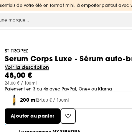
ssentiels de votre été en format mini, à emporter partout avec 
ST TROPEZ
Serum Corps Luxe - Sérum auto-br
Voir la description
48,00 €
24,00 € / 100ml
Paiement en 3 ou 4x avec
PayPal
,
Oney
ou
Klarna
200 ml
24,00 € / 100ml
Ajouter au panier
Le programme MY SEPHORA