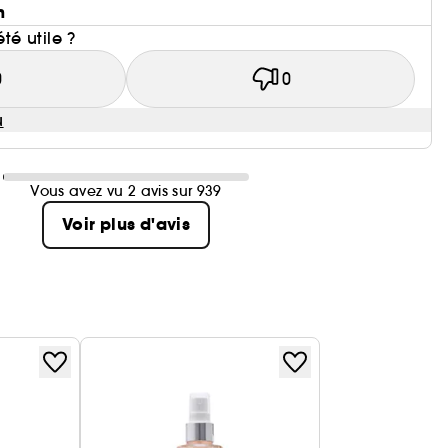
n
été utile ?
0
0
u
Vous avez vu 2 avis sur 939
Voir plus d'avis