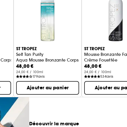
ST TROPEZ
ST TROPEZ
Self Tan Purity
Mousse Bronzante F
é Corps Medium/Dark
Aqua Mousse Bronzante Corps
Crème Fouettée
48,00 €
48,00 €
Mousse auto-bronzan
24,00 € / 100ml
24,00 € / 100ml
179
avis
534
avis
r
Ajouter au panier
Ajouter au pa
Découvrir la marque