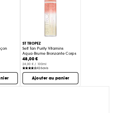
ST TROPEZ
açon
Self Tan Purity Vitamins
Aqua-Brume Bronzante Corps
48,00 €
te pour le corps
24,00 € / 100ml
426
avis
nier
Ajouter au panier