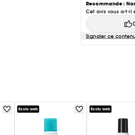
Recommande : No
Cet avis vous a-t-il 
Signaler ce conten
Exclu web
Exclu web