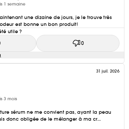
uis 1 semaine
maintenant une dizaine de jours, je le trouve très
 l’odeur est bonne un bon produit!
été utile ?
0
0
u
31 juil. 2026
is 3 mois
exture sérum ne me convient pas, ayant la peau
suis donc obligée de le mélanger à ma cr...