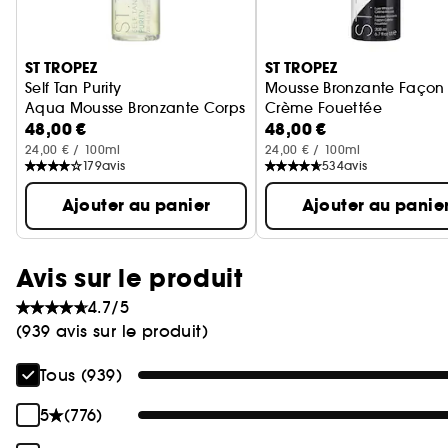
Ignorer le carrousel produits
ST TROPEZ
ST TROPEZ
Self Tan Purity
Mousse Bronzante Façon
Aqua Mousse Bronzante Corps
Crème Fouettée
48,00 €
48,00 €
Mousse auto-bronzante p
24,00 € / 100ml
24,00 € / 100ml
179
avis
534
avis
Ajouter au panier
Ajouter au panie
Avis sur le produit
4.7/5
(939 avis sur le produit)
Tous (939)
5
(776)