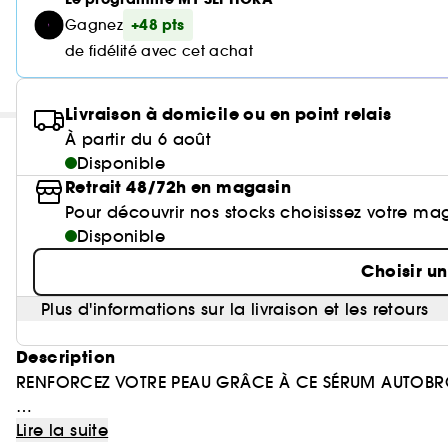
+48 pts
Gagnez
de fidélité avec cet achat
Livraison à domicile ou en point relais
À partir du 6 août
Disponible
Retrait 48/72h en magasin
Pour découvrir nos stocks choisissez votre ma
Disponible
Choisir u
Plus d'informations sur la livraison et les retours
Description
RENFORCEZ VOTRE PEAU GRÂCE À CE SÉRUM AUTOBR
Enrichi en niacinamide, en acide hyaluronique et en
Lire la suite