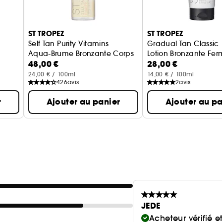
ST TROPEZ
ST TROPEZ
Self Tan Purity Vitamins
Gradual Tan Classic
Aqua-Brume Bronzante Corps
Lotion Bronzante Fe
48,00 €
28,00 €
our le corps
24,00 € / 100ml
14,00 € / 100ml
426
avis
2
avis
r
Ajouter au panier
Ajouter au pa
JEDE
Acheteur vérifié 