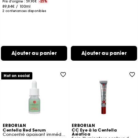
Prix d'origine : 59,90€
-25%
89,84€
/
100ml
2 contenances disponibles
Ajouter au panier
Ajouter au panier
Hot on social
ERBORIAN
ERBORIAN
Centella Red Serum
CC Eye à la Centella
Asiatica
Concentré apaisant immédiat