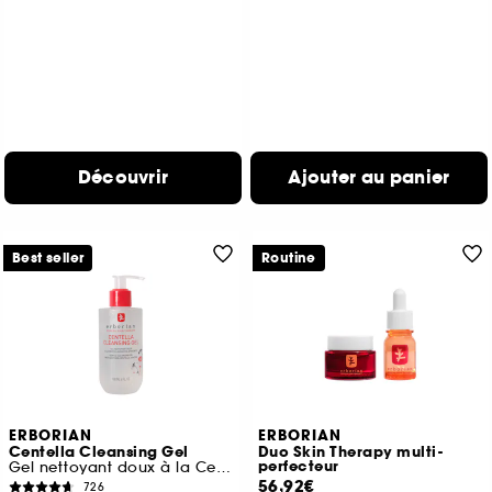
Découvrir
Ajouter au panier
Best seller
Routine
ERBORIAN
ERBORIAN
Centella Cleansing Gel
Duo Skin Therapy multi-
perfecteur
Gel nettoyant doux à la Centella Asiatica apaisante
56,92€
726