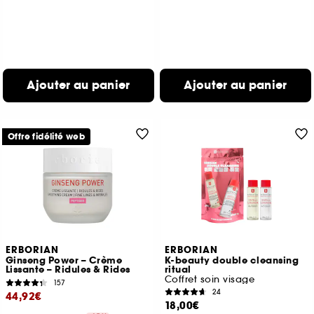
Ajouter au panier
Ajouter au panier
Offre fidélité web
ERBORIAN
ERBORIAN
Ginseng Power – Crème
K-beauty double cleansing
Lissante – Ridules & Rides
ritual
Coffret soin visage
157
24
44,92€
18,00€