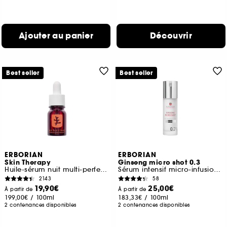
Ajouter au panier
Découvrir
Best seller
Best seller
ERBORIAN
ERBORIAN
Skin Therapy
Ginseng micro shot 0.3
Huile-sérum nuit multi-perfectrice
Sérum intensif micro-infusion retexturant
2143
58
19,90€
25,00€
À partir de
À partir de
199,00€
/
100ml
183,33€
/
100ml
2 contenances disponibles
2 contenances disponibles