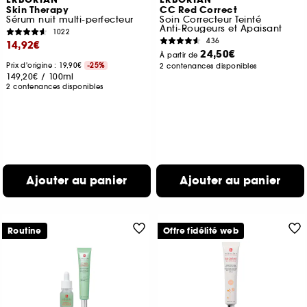
ERBORIAN
ERBORIAN
Skin Therapy
CC Red Correct
Sérum nuit multi-perfecteur
Soin Correcteur Teinté
Anti-Rougeurs et Apaisant
1022
436
14,92€
24,50€
À partir de
Prix d'origine : 19,90€
-25%
2 contenances disponibles
149,20€
/
100ml
2 contenances disponibles
Ajouter au panier
Ajouter au panier
Routine
Offre fidélité web