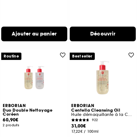
Ajouter au panier
Découvrir
Routine
Best seller
ERBORIAN
ERBORIAN
Duo Double Nettoyage
Centella Cleansing Oil
Coréen
Huile démaquillante à la Centella Asiatica apaisante
60,90€
922
31,00€
2 produits
17,22€
/
100ml