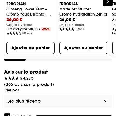
Ignorer le carrousel produits
ERBORIAN
ERBORIAN
E
(1)\tRésultats prouvés par tests d'efficacité et/ou
Ginseng Power Yeux –
Matte Moisturizer
Gi
tests consommateur sur 33 volontaires
Crème Yeux Lissante –
Crème hydratation 24h effet m
Sé
(2)\tTest consommateur sur 30 volontaires.
36,00 €
26,00 €
Ridules & Rides
À 
240,00 € / 100ml
52,00 € / 100ml
16
Prix d'origine :
48,00 €
-25%
15
avis
119
avis
Ex
Ajouter au panier
Ajouter au panier
Avis sur le produit
4.2/5
(366 avis sur le produit)
Trier par
Les plus récents