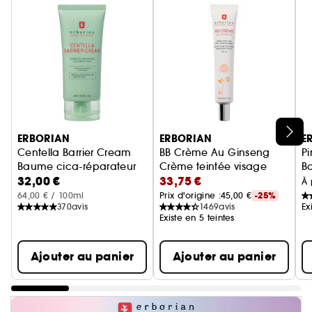
Ignorer le carrousel produits
ERBORIAN
ERBORIAN
E
Centella Barrier Cream
BB Crème Au Ginseng
P
Baume cica-réparateur
Crème teintée visage
Ba
32,00 €
33,75 €
À 
64,00 € / 100ml
Prix d'origine :
45,00 €
-25%
370
avis
1469
avis
Ex
Existe en 5 teintes
Ajouter au panier
Ajouter au panier