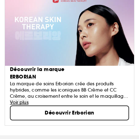
Découvrir la marque
ERBORIAN
La marque de soins Erborian crée des produits
hybrides, comme les iconiques BB Crème et CC
Crème, au croisement entre le soin et le maquillage.
Ils répondent à une volonté précise de la marque :
Voir plus
vous faire redécouvrir votre peau.
Découvrir Erborian
C’EST VOTRE PEAU, SOYEZ-EN FIER.E !