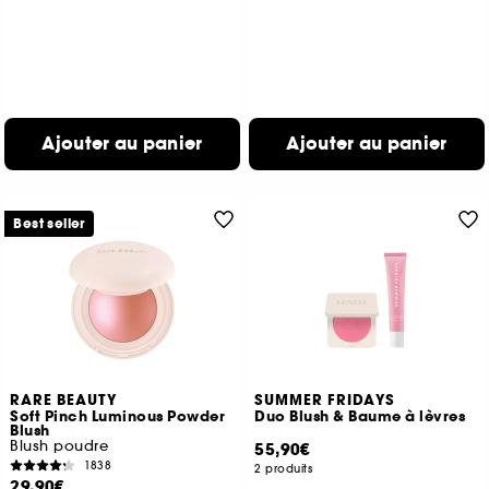
Ajouter au panier
Ajouter au panier
Best seller
RARE BEAUTY
SUMMER FRIDAYS
Soft Pinch Luminous Powder
Duo Blush & Baume à lèvres
Blush
Blush poudre
55,90€
1838
2 produits
29,90€