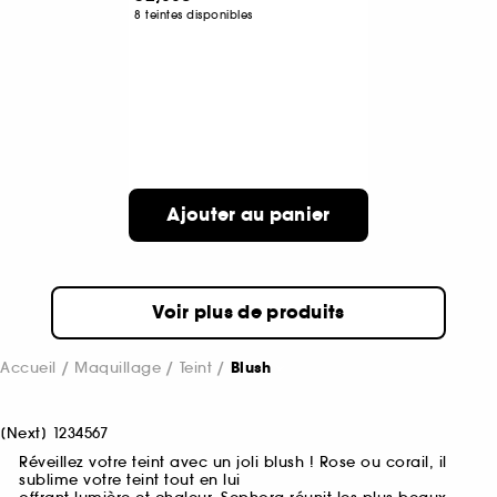
8 teintes disponibles
Ajouter au panier
Voir plus de produits
Accueil
Maquillage
Teint
Blush
[
Next
]
1
2
3
4
5
6
7
Réveillez votre teint avec un joli blush ! Rose ou corail, il
sublime votre teint tout en lui