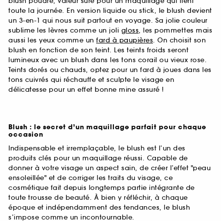
blush poudre, valeur sûre pour un maquillage qui tient
toute la journée. En version liquide ou stick, le blush devient
un 3-en-1 qui nous suit partout en voyage. Sa jolie couleur
sublime les lèvres comme un joli
gloss
, les pommettes mais
aussi les yeux comme un
fard à paupières
. On choisit son
blush en fonction de son teint. Les teints froids seront
lumineux avec un blush dans les tons corail ou vieux rose.
Teints dorés ou chauds, optez pour un fard à joues dans les
tons cuivrés qui réchauffe et sculpte le visage en
délicatesse pour un effet bonne mine assuré !
Blush : le secret d’un maquillage parfait pour chaque
occasion
Indispensable et irremplaçable, le blush est l’un des
produits clés pour un maquillage réussi. Capable de
donner à votre visage un aspect sain, de créer l’effet "peau
ensoleillée" et de corriger les traits du visage, ce
cosmétique fait depuis longtemps partie intégrante de
toute trousse de beauté. À bien y réfléchir, à chaque
époque et indépendamment des tendances, le blush
s’impose comme un incontournable.