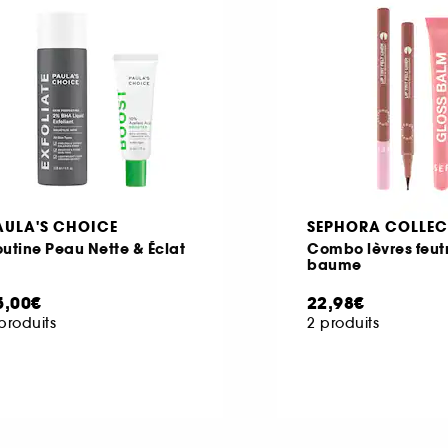
AULA'S CHOICE
SEPHORA COLLEC
utine Peau Nette & Éclat
Combo lèvres feutr
baume
5,00€
22,98€
produits
2 produits