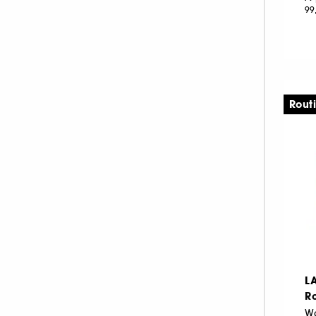
99
PAT McGRATH LABS (1)
PAULA'S CHOICE (24)
PEACE OUT SKINCARE (3)
PIXI (29)
REM BEAUTY (2)
Rout
REN CLEAN SKINCARE (1)
SEASONLY (11)
SHISEIDO (50)
SISLEY (40)
SUMMER FRIDAYS (10)
TATCHA (9)
THE INKEY LIST (23)
THE ORDINARY (38)
L
ULTRA VIOLETTE (2)
Ro
WESTMAN ATELIER (4)