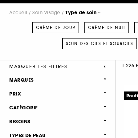
Type de soin
Accueil
Soin Visage
CRÈME DE JOUR
CRÈME DE NUIT
SOIN DES CILS ET SOURCILS
1 226 
MASQUER LES FILTRES
MARQUES
PRIX
Rout
CATÉGORIE
SEPHORA COLLECTION (32)
Soin Visage
BESOINS
111SKIN (8)
Type de soin (1.226)
ACQUA DI PARMA (1)
Soin hydratant & nourrissant (700)
TYPES DE PEAU
Crème de jour (402)