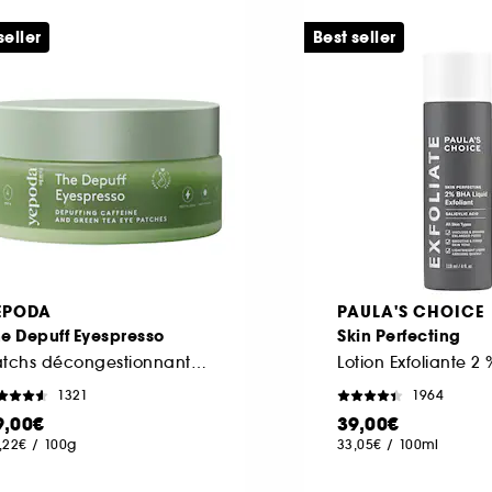
seller
Best seller
EPODA
PAULA'S CHOICE
e Depuff Eyespresso
Skin Perfecting
Patchs décongestionnants à la caféine et au thé vert
Lotion Exfoliante 2
1321
1964
9,00€
39,00€
,22€
/
100g
33,05€
/
100ml