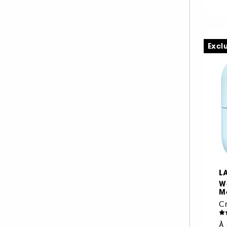
M.A.C (7)
MAKEUP BY MARIO (1)
MARIO BADESCU (13)
Excl
MEDICUBE (12)
MERCI HANDY (2)
MERIT BEAUTY (5)
MILK MAKEUP (2)
MURAD (1)
MY CLARINS (7)
NOOANCE (3)
NUXE (52)
L
OLAPLEX (2)
W
OLEHENRIKSEN (17)
Mo
C
PAI (2)
PATCHOLOGY (6)
À 