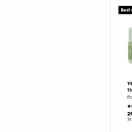
ILIA (3)
Best 
INDIE LEE (1)
INNISFREE (9)
INSTITUT ESTHEDERM (19)
JACADI (2)
KIEHL'S SINCE 1851 (27)
KLORANE (3)
KORA ORGANICS (3)
KOSAS (2)
Y
LA MER (28)
Th
LANCÔME (42)
LANEIGE (14)
LANOLIPS (9)
2
LA PRAIRIE (36)
32
LIGHTINDERM (9)