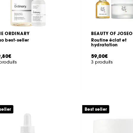
HE ORDINARY
BEAUTY OF JOSE
o best-seller
Routine éclat et
hydratation
9,80€
59,00€
produits
3 produits
seller
Best seller