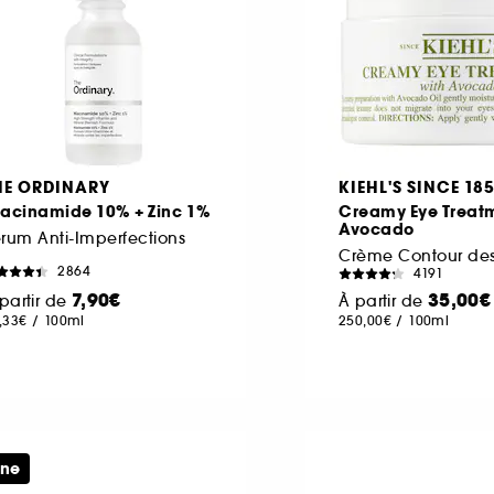
HE ORDINARY
KIEHL'S SINCE 18
iacinamide 10% + Zinc 1%
Creamy Eye Treat
Avocado
rum Anti-Imperfections
2864
4191
7,90€
35,00€
partir de
À partir de
,33€
/
100ml
250,00€
/
100ml
ine