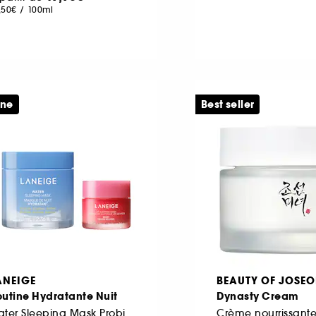
,50€
/
100ml
ine
Best seller
ANEIGE
BEAUTY OF JOSE
utine Hydratante Nuit
Dynasty Cream
Water Sleeping Mask Probiotics et Lip sleeping mask