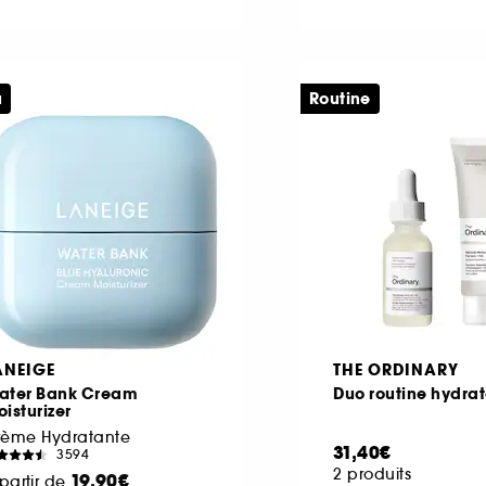
u
Routine
ANEIGE
THE ORDINARY
ater Bank Cream
Duo routine hydra
isturizer
rème Hydratante
31,40€
3594
2 produits
19,90€
partir de