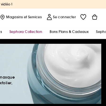
 vidéo !
Magasins
et Services
Se connecter
s
Sephora Collection
Bons Plans & Cadeaux
Sepho
, masque
folier,