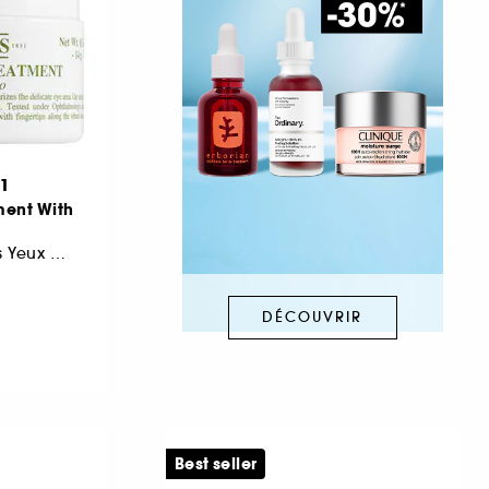
51
ment With
Crème Contour des Yeux à l’Avocat
DÉCOUVRIR
Best seller