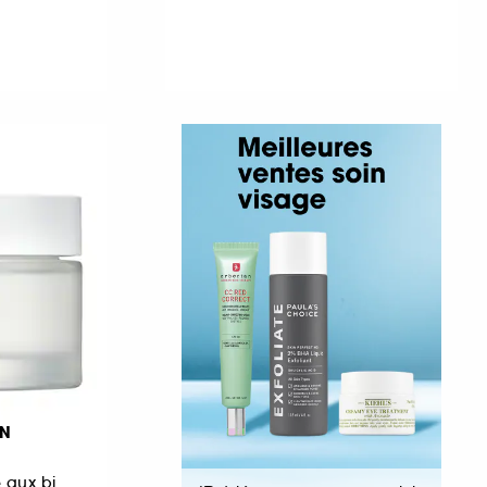
ON
Crème nourrissante aux bienfaits anti-âge