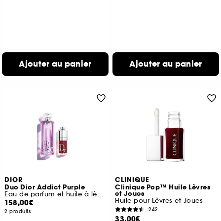
Ajouter au panier
Ajouter au panier
DIOR
CLINIQUE
Duo Dior Addict Purple
Clinique Pop™ Huile Lèvres
et Joues
Eau de parfum et huile à lèvres hydratante
Huile pour Lèvres et Joues
158,00€
242
2 produits
33,00€