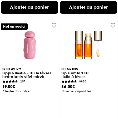
Ajouter au panier
Ajouter au panier
Hot on social
GLOWERY
CLARINS
Lippie Bestie – Huile lèvres
Lip Comfort Oil
hydratante effet miroir
Huile à lèvres
207
8880
19,00€
36,00€
7 teintes disponibles
10 teintes disponibles