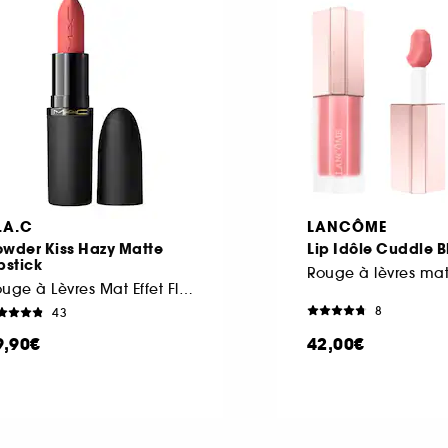
.A.C
LANCÔME
owder Kiss Hazy Matte
Lip Idôle Cuddle B
pstick
Rouge à Lèvres Mat Effet Flouté
8
43
9,90€
42,00€