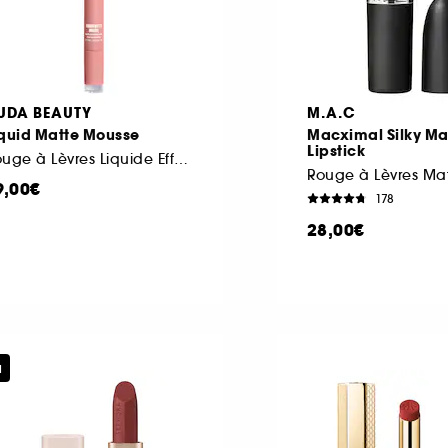
UDA BEAUTY
M.A.C
iquid Matte Mousse
Macximal Silky Ma
Lipstick
Rouge à Lèvres Liquide Effet Velours
9,00€
178
28,00€
u