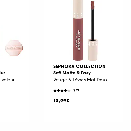
SEPHORA COLLECTION
lur
Soft Matte & Easy
Rouge à lèvres mat velours floutant enrichi en soin
Rouge A Lèvres Mat Doux
337
13,99€