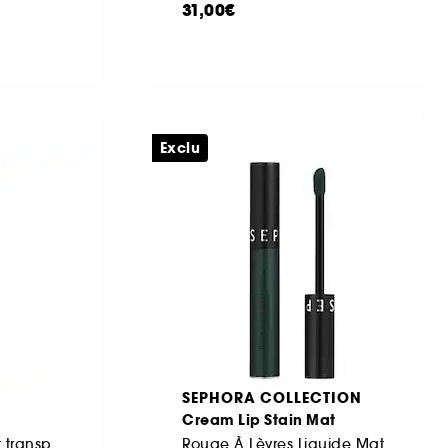
31,00€
Exclu
SEPHORA COLLECTION
Cream Lip Stain Mat
Rouge à lèvres mat transparent
Rouge À Lèvres Liquide Mat