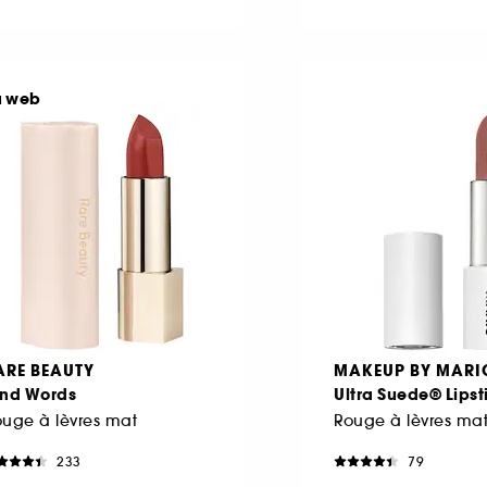
u web
ARE BEAUTY
MAKEUP BY MARI
ind Words
Ultra Suede® Lipst
uge à lèvres mat
Rouge à lèvres ma
233
79