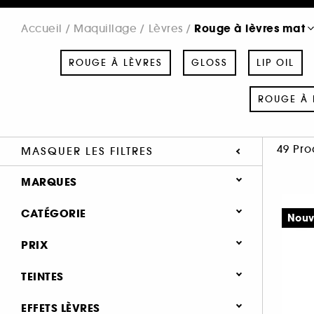
Rouge à lèvres mat
Accueil
Maquillage
Lèvres
ROUGE À LÈVRES
GLOSS
LIP OIL
ROUGE À 
49 Pro
MASQUER LES FILTRES
MARQUES
CATÉGORIE
Nouv
Maquillage
PRIX
SEPHORA COLLECTION (4)
Lèvres
TEINTES
ARMANI (1)
Rouge à lèvres (149)
BOBBI BROWN (3)
EFFETS LÈVRES
Gloss (107)