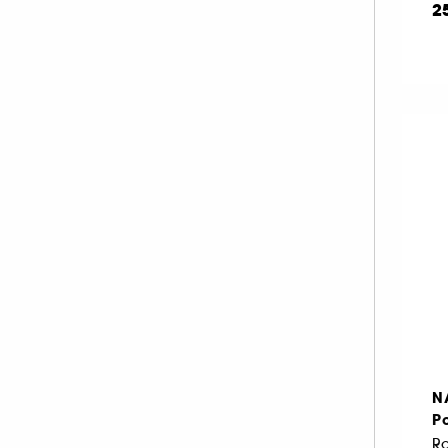
2
N
P
Ro