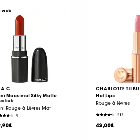
u web
.A.C
CHARLOTTE TILBU
ni Macximal Silky Matte
Hot Lips
pstick
Rouge à lèvres
ni Rouge à Lèvres Mat
213
9
9,90€
43,00€