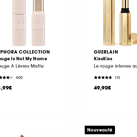
EPHORA COLLECTION
GUERLAIN
ouge Is Not My Name
KissKiss
uge A Lèvres Matte
Le rouge intense a
400
115
3,99€
49,90€
Nouveauté