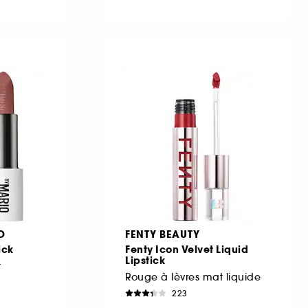
O
FENTY BEAUTY
ick
Fenty Icon Velvet Liquid
Lipstick
t
Rouge à lèvres mat liquide
223