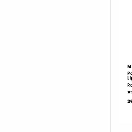
M
P
Li
2