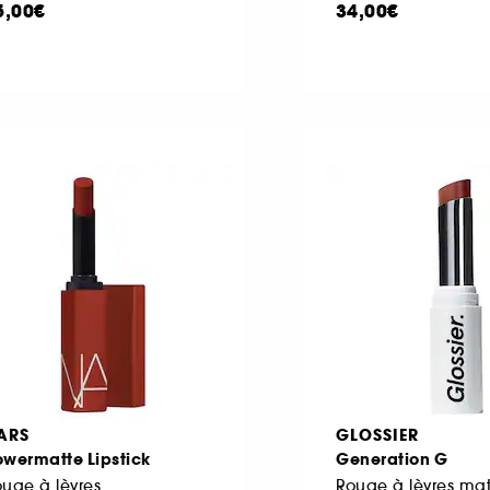
5,00€
34,00€
ARS
GLOSSIER
owermatte Lipstick
Generation G
uge à lèvres