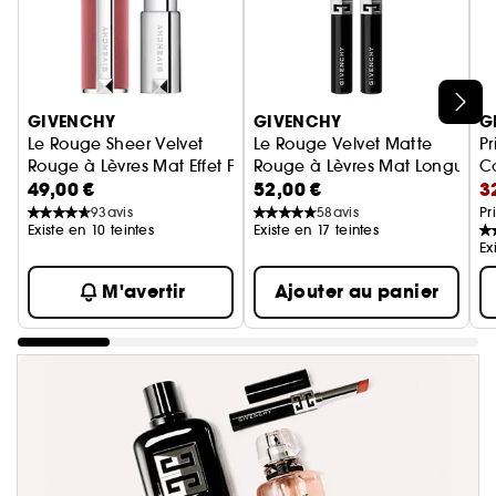
Ignorer le carrousel produits
GIVENCHY
GIVENCHY
G
Le Rouge Sheer Velvet
Le Rouge Velvet Matte
Pr
Rouge à Lèvres Mat Effet Floutant
Rouge à Lèvres Mat Longue Te
Co
49,00 €
52,00 €
3
Co
93
avis
58
avis
Pr
Existe en 10 teintes
Existe en 17 teintes
Ex
M'avertir
Ajouter au panier