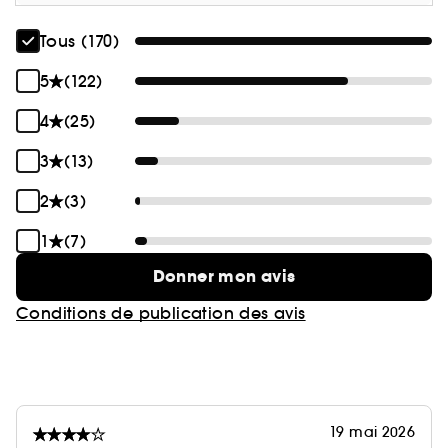
*test instrumental réalisé sur 25 femmes
**auto-évaluation de 25 femmes
Tous (170)
5
(122)
4
(25)
3
(13)
2
(3)
1
(7)
Donner mon avis
Conditions de publication des avis
19 mai 2026