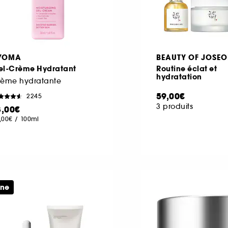
YOMA
BEAUTY OF JOSE
el-Crème Hydratant
Routine éclat et
hydratation
rème hydratante
59,00€
2245
3 produits
8,00€
,00€
/
100ml
ine