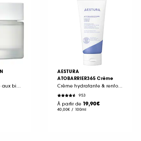
ON
AESTURA
ATOBARRIER365 Crème
Crème nourrissante aux bienfaits anti-âge
Crème hydratante & renforcant la barrière cutanée
953
19,90€
À partir de
40,00€
/
100ml