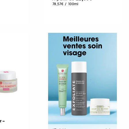
78,57€
/
100ml
 –