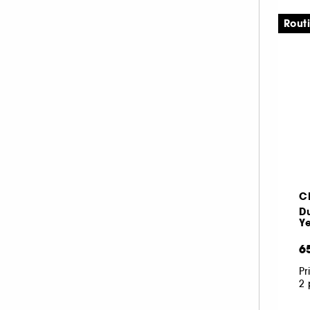
LA MER (7)
Rout
LANCÔME (22)
LANEIGE (3)
LA PRAIRIE (8)
M.A.C (2)
MARIO BADESCU (1)
MEDICUBE (6)
MERCI HANDY (1)
MERIT BEAUTY (3)
C
MY CLARINS (4)
D
NUXE (15)
Y
OLEHENRIKSEN (2)
6
PAI (1)
Pr
PAT McGRATH LABS (1)
2 
PAULA'S CHOICE (8)