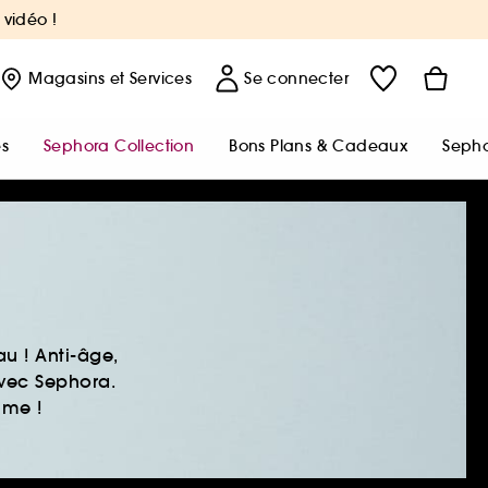
 vidéo !
Magasins
et Services
Se connecter
s
Sephora Collection
Bons Plans & Cadeaux
Sepho
u ! Anti-âge,
avec Sephora.
ime !