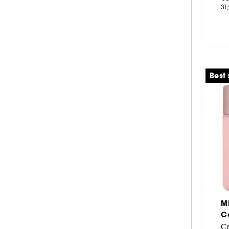
31
Best 
M
C