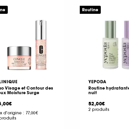
ine
Routine
LINIQUE
YEPODA
uo Visage et Contour des
Routine hydratante
eux Moisture Surge
nuit
5,00€
52,00€
2 produits
ix d'origine :
77,00€
produits