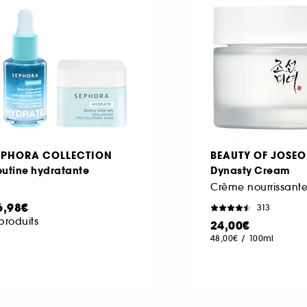
EPHORA COLLECTION
BEAUTY OF JOSE
outine hydratante
Dynasty Cream
6,98€
313
produits
24,00€
48,00€
/
100ml