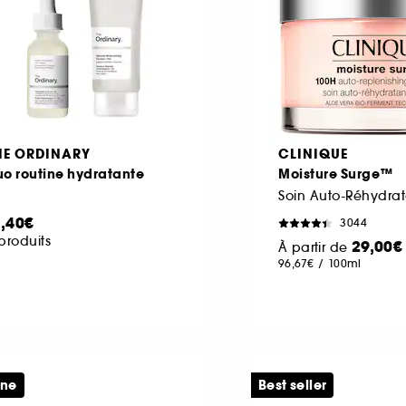
HE ORDINARY
CLINIQUE
o routine hydratante
Moisture Surge™
Soin Auto-Réhydrat
1,40€
3044
produits
29,00€
À partir de
96,67€
/
100ml
ine
Best seller