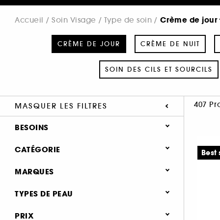
Crème de jour
Accueil
Soin Visage
Type de soin
CRÈME DE JOUR
CRÈME DE NUIT
SOIN DES CILS ET SOURCILS
407 Pr
MASQUER LES FILTRES
BESOINS
Soin hydratant & nourrissant (311)
CATÉGORIE
Best 
Soin anti-rides & anti-âge (166)
Soin Visage
MARQUES
Soin éclat & anti-fatigue (120)
Type de soin
Soin raffermissant & liftant (99)
TYPES DE PEAU
Crème de jour (407)
Soin solaire (69)
Tous type de peau (343)
PRIX
Crème de nuit (110)
Soin regénérant (44)