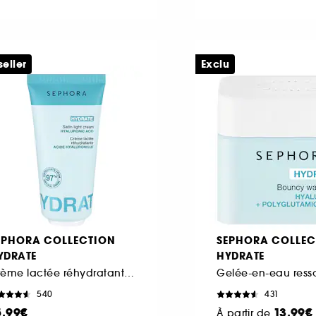
seller
Exclu
EPHORA COLLECTION
SEPHORA COLLEC
YDRATE
HYDRATE
Crème lactée réhydratante à l'Acide hyaluronique
540
431
5,99€
13,99€
À partir de