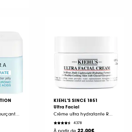
TION
KIEHL'S SINCE 1851
Ultra Facial
Gelée-en-eau ressourçante à l'Acide hyaluronique et polyglutamique
Crème ultra hydratante Rechargeable à la texture légère
4378
22,00€
À partir de