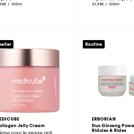
,98€
/
100ml
33,98€
/
100ml
seller
Routine
EDICUBE
ERBORIAN
ollagen Jelly Cream
Duo Ginseng Power
Ridules & Rides
Crème pour le visage anti-âges