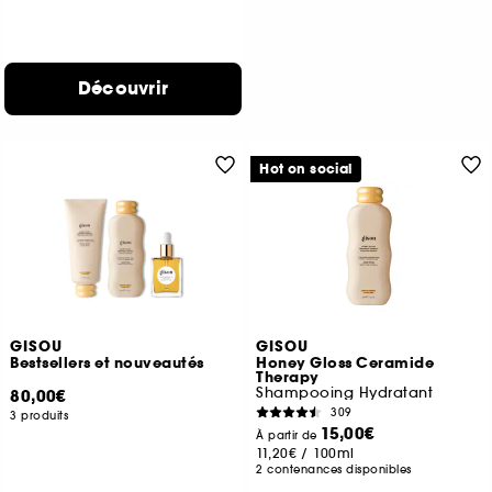
Découvrir
Hot on social
GISOU
GISOU
Bestsellers et nouveautés
Honey Gloss Ceramide
Therapy
Shampooing Hydratant
80,00€
309
3 produits
15,00€
À partir de
11,20€
/
100ml
2 contenances disponibles