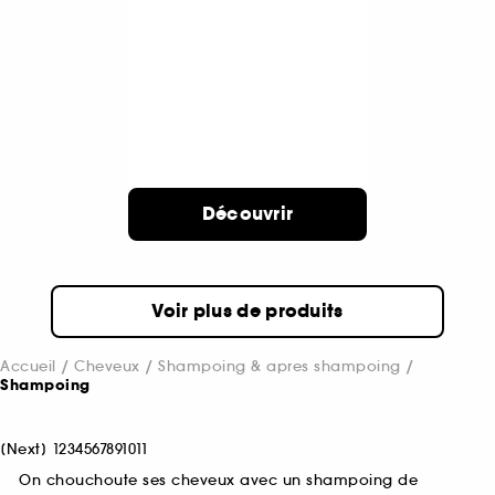
Découvrir
Voir plus de produits
Accueil
Cheveux
Shampoing & apres shampoing
Shampoing
[
Next
]
1
2
3
4
5
6
7
8
9
10
11
On chouchoute ses cheveux avec un shampoing de