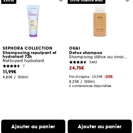
Exclu
Offre fidélité web
SEPHORA COLLECTION
OUAI
Shampooing repulpant et
Detox shampoo
hydratant 72h
Shampoing détox au vinaigre de cidre
Nettoyant hydratant
5442
7
24,75€
11,99€
4,80€
/
100ml
Prix d'origine : 33,00€
-25%
8,25€
/
100ml
2 contenances disponibles
Ajouter au panier
Ajouter au panier