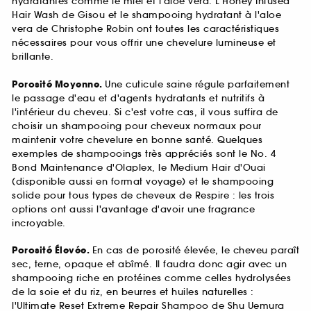
hydratantes comme le miel et l'aloe vera. L'Honey Infused
Hair Wash de Gisou et le shampooing hydratant à l'aloe
vera de Christophe Robin ont toutes les caractéristiques
nécessaires pour vous offrir une chevelure lumineuse et
brillante.
Porosité Moyenne.
Une cuticule saine régule parfaitement
le passage d'eau et d'agents hydratants et nutritifs à
l'intérieur du cheveu. Si c'est votre cas, il vous suffira de
choisir un shampooing pour cheveux normaux pour
maintenir votre chevelure en bonne santé. Quelques
exemples de shampooings très appréciés sont le No. 4
Bond Maintenance d'Olaplex, le Medium Hair d'Ouai
(disponible aussi en format voyage) et le shampooing
solide pour tous types de cheveux de Respire : les trois
options ont aussi l'avantage d'avoir une fragrance
incroyable.
Porosité Élevée.
En cas de porosité élevée, le cheveu paraît
sec, terne, opaque et abîmé. Il faudra donc agir avec un
shampooing riche en protéines comme celles hydrolysées
de la soie et du riz, en beurres et huiles naturelles :
l'Ultimate Reset Extreme Repair Shampoo de Shu Uemura