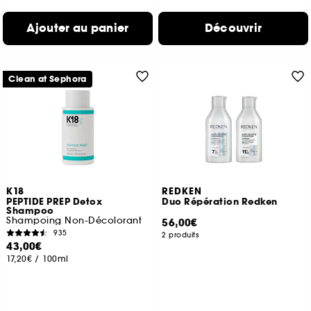
Ajouter au panier
Découvrir
Clean at Sephora
K18
REDKEN
PEPTIDE PREP Detox
Duo Répération Redken
Shampoo
Shampoing Non-Décolorant
56,00€
935
2 produits
43,00€
17,20€
/
100ml