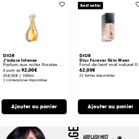
Best seller
DIOR
DIOR
J'adore Intense
Dior Forever Skin Wear
Parfum aux notes florales et miellées
Fond de teint mat n
92,00€
62,00€
À partir de
258,00€
/
100ml
22 teintes disponibles
3 contenances disponibles
Ajouter au panier
Ajouter au panier