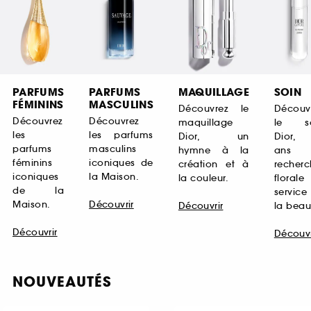
PARFUMS
PARFUMS
MAQUILLAGE
SOIN
FÉMININS
MASCULINS
Découvrez le
Découv
Découvrez
Découvrez
maquillage
le so
les
les parfums
Dior, un
Dior,
parfums
masculins
hymne à la
ans 
féminins
iconiques de
création et à
recher
iconiques
la Maison.
la couleur.
florale
de la
service
Maison.
Découvrir
Découvrir
la beau
Découvrir
Découvr
NOUVEAUTÉS