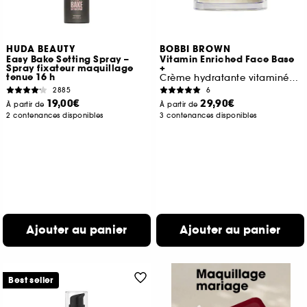
HUDA BEAUTY
BOBBI BROWN
Easy Bake Setting Spray –
Vitamin Enriched Face Base
Spray fixateur maquillage
+
tenue 16 h
Crème hydratante vitaminée & base de maquillage
2885
6
19,00€
29,90€
À partir de
À partir de
2 contenances disponibles
3 contenances disponibles
Ajouter au panier
Ajouter au panier
Best seller