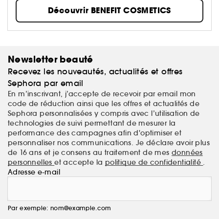
bien-être intérieur se voit à l'extérieur.​
Découvrir BENEFIT COSMETICS
Alors, que vous soyez à la recherche de votre produit
make-up favori ou que vous ayez simplement besoin
de vous amuser, on s'occupe de vous.
Newsletter beauté
Recevez les nouveautés, actualités et offres
Sephora par email
En m’inscrivant, j’accepte de recevoir par email mon
code de réduction ainsi que les offres et actualités de
Sephora personnalisées y compris avec l’utilisation de
technologies de suivi permettant de mesurer la
performance des campagnes afin d'optimiser et
personnaliser nos communications. Je déclare avoir plus
de 16 ans et je consens au traitement de mes
données
personnelles
et accepte la
politique de confidentialité
.
Adresse e-mail
Par exemple: nom@example.com