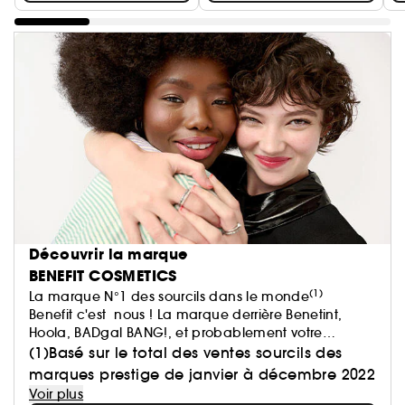
Découvrir la marque
BENEFIT COSMETICS
(1)
La marque N°1 des sourcils dans le monde
Benefit c'est nous ! La marque derrière Benetint,
Hoola, BADgal BANG!, et probablement votre
marque sourcils préférée !
(1)Basé sur le total des ventes sourcils des
Chez Benefit, nous pensons que la beauté doit être
marques prestige de janvier à décembre 2022
synonyme de plaisir et de bien-être. Parce que le
Voir plus