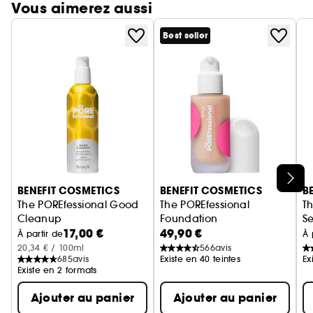
Vous aimerez aussi
Best seller
Ignorer le carrousel produits
BENEFIT COSMETICS
BENEFIT COSMETICS
B
The POREfessional Good
The POREfessional
T
Cleanup
Foundation
Se
17,00 €
49,90 €
Nettoyant Visage Moussant Purifiant
fond de teint lissant & floutan
Sp
À partir de
À 
20,34 € / 100ml
566
avis
685
avis
Existe en 40 teintes
Ex
Existe en 2 formats
Ajouter au panier
Ajouter au panier