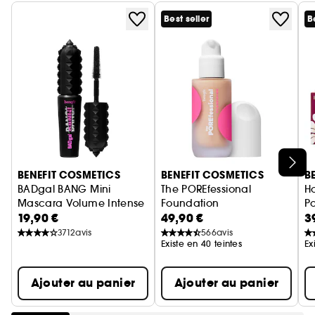
Best seller
B
Ignorer le carrousel produits
BENEFIT COSMETICS
BENEFIT COSMETICS
B
BADgal BANG Mini
The POREfessional
H
Mascara Volume Intense Format Voyage
Foundation
P
19,90 €
49,90 €
3
fond de teint lissant & floutan
3712
avis
566
avis
Existe en 40 teintes
Ex
Ajouter au panier
Ajouter au panier