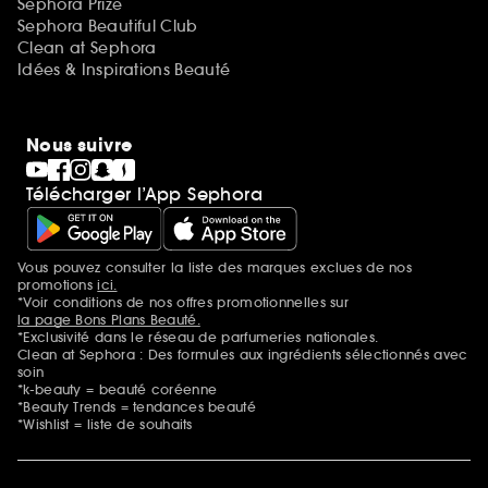
Sephora Prize
Sephora Beautiful Club
Clean at Sephora
Idées & Inspirations Beauté
Nous suivre
Télécharger l’App Sephora
Vous pouvez consulter la liste des marques exclues de nos
Mentions additionnelles
promotions
ici.
*Voir conditions de nos offres promotionnelles sur
la page Bons Plans Beauté.
*Exclusivité dans le réseau de parfumeries nationales.
Clean at Sephora : Des formules aux ingrédients sélectionnés avec
soin
*k-beauty = beauté coréenne
*Beauty Trends = tendances beauté
*Wishlist = liste de souhaits