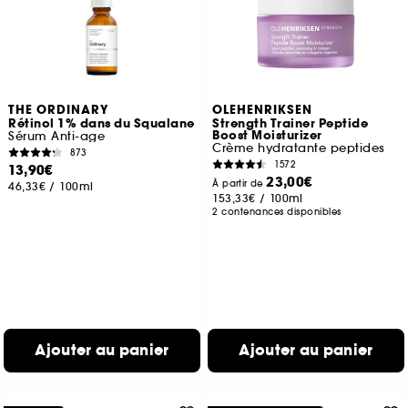
THE ORDINARY
OLEHENRIKSEN
Rétinol 1% dans du Squalane
Strength Trainer Peptide
Boost Moisturizer
Sérum Anti-age
Crème hydratante peptides
873
1572
13,90€
23,00€
À partir de
46,33€
/
100ml
153,33€
/
100ml
2 contenances disponibles
Ajouter au panier
Ajouter au panier