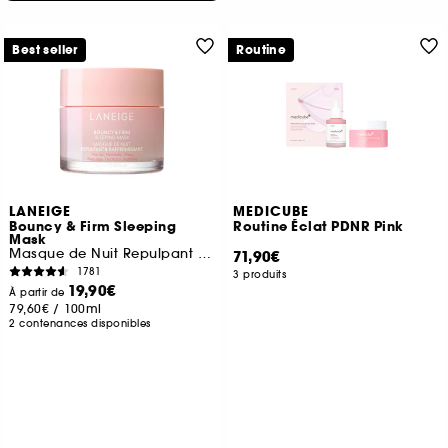
Best seller
Routine
LANEIGE
MEDICUBE
Bouncy & Firm Sleeping
Routine Éclat PDNR Pink
Mask
Masque de Nuit Repulpant & Raffermissant
71,90€
1781
3 produits
19,90€
À partir de
79,60€
/
100ml
2 contenances disponibles