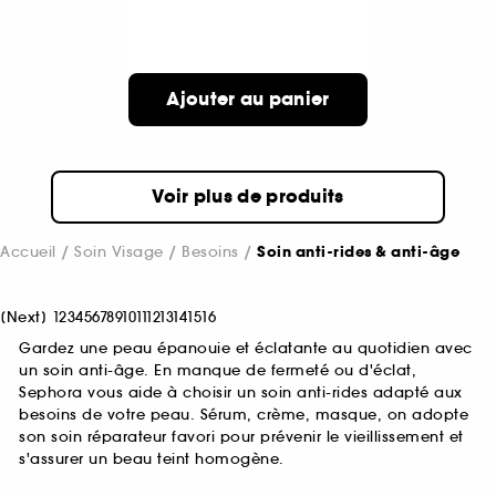
Ajouter au panier
Voir plus de produits
Accueil
Soin Visage
Besoins
Soin anti-rides & anti-âge
[
Next
]
1
2
3
4
5
6
7
8
9
10
11
12
13
14
15
16
Gardez une peau épanouie et éclatante au quotidien avec
un soin anti-âge. En manque de fermeté ou d'éclat,
Sephora vous aide à choisir un soin anti-rides adapté aux
besoins de votre peau. Sérum, crème, masque, on adopte
son soin réparateur favori pour prévenir le vieillissement et
s'assurer un beau teint homogène.