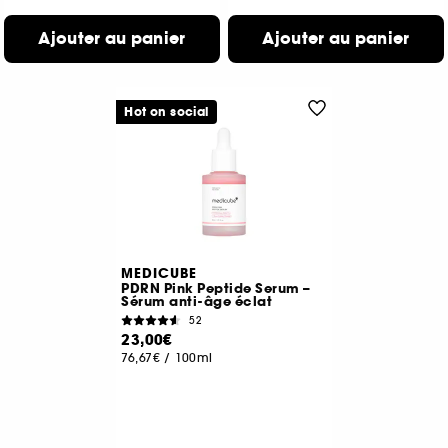
Ajouter au panier
Ajouter au panier
Hot on social
MEDICUBE
PDRN Pink Peptide Serum –
Sérum anti-âge éclat
52
23,00€
76,67€
/
100ml