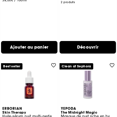
38,00€
/
100ml
2 produits
Ajouter au panier
Découvrir
Best seller
Clean at Sephora
ERBORIAN
YEPODA
Skin Therapy
The Midnight Magic
Huile-sérum nuit multi-perfectrice
Masque de nuit riche en hydratation et à l'effet anti-âge