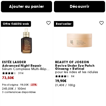
Ajouter au panier
Découvrir
Offre fidélité web
Best seller
ESTÉE LAUDER
BEAUTY OF JOSEON
Advanced Night Repair
Revive Under Eye Patch
Ginseng + Retinal
Sérum Complexe Multi-Réparation Synchronisée
pour les rides et les ridules
3114
84
73,50€
19,90€
Prix d'origine : 98,00€
-25%
21,40€
/
100g
245,00€
/
100ml
3 contenances disponibles