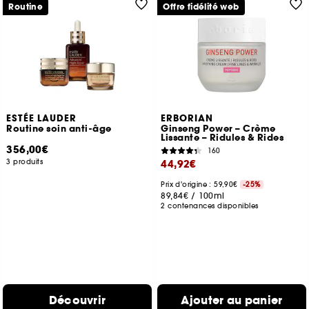
Routine
Offre fidélité web
ESTÉE LAUDER
ERBORIAN
Routine soin anti-âge
Ginseng Power – Crème
Lissante – Ridules & Rides
356,00€
160
3 produits
44,92€
Prix d'origine : 59,90€
-25%
89,84€
/
100ml
2 contenances disponibles
Découvrir
Ajouter au panier