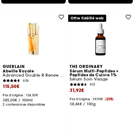
Offre fidélité web
GUERLAIN
THE ORDINARY
Abeille Royale
Sérum Multi-Peptides +
Peptides de Cuivre 1%
Advanced Double R Renew Et Repair Serum
Sérum Soin Visage
636
812
115,50€
31,92€
Prix d'origine : 154,00€
Prix d'origine : 39,90€
-20%
385,00€
/
100ml
38,46€
/
100g
2 contenances disponibles