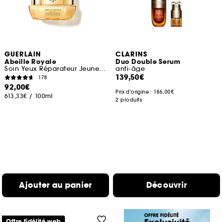
GUERLAIN
CLARINS
Abeille Royale
Duo Double Serum
Soin Yeux Réparateur Jeunesse
anti-âge
139,50€
178
92,00€
Prix d'origine :
186,00€
613,33€
/
100ml
2 produits
Ajouter au panier
Découvrir
Offre fidélité web