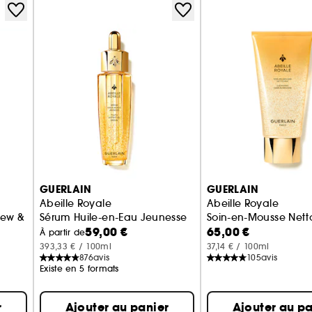
GUERLAIN
GUERLAIN
Abeille Royale
Abeille Royale
ew & Repair
Sérum Huile-en-Eau Jeunesse
Soin-en-Mousse Nett
59,00 €
65,00 €
À partir de
393,33 € / 100ml
37,14 € / 100ml
876
avis
105
avis
Existe en 5 formats
r
Ajouter au panier
Ajouter au pa