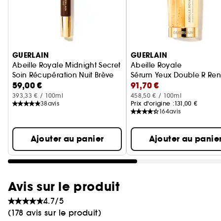
Ignorer le carrousel produits
GUERLAIN
GUERLAIN
Abeille Royale Midnight Secret
Abeille Royale
Soin Récupération Nuit Brève
Sérum Yeux Double R Ren
59,00 €
91,70 €
393,33 € / 100ml
458,50 € / 100ml
38
avis
Prix d'origine :
131,00 €
164
avis
Ajouter au panier
Ajouter au panie
Avis sur le produit
4.7/5
(178 avis sur le produit)