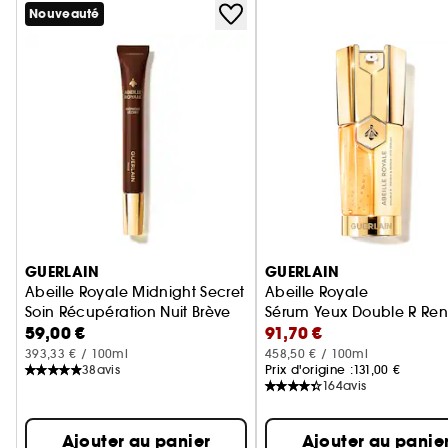
Nouveauté
Ignorer le carrousel produits
GUERLAIN
GUERLAIN
Abeille Royale Midnight Secret
Abeille Royale
Soin Récupération Nuit Brève
Sérum Yeux Double R Ren
59,00 €
91,70 €
393,33 € / 100ml
458,50 € / 100ml
38
avis
Prix d'origine :
131,00 €
164
avis
Ajouter au panier
Ajouter au panie