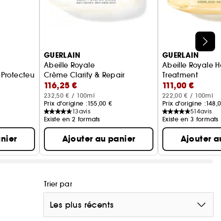
GUERLAIN
GUERLAIN
Abeille Royale
Abeille Royale 
té Protecteur - Effet Bonne Mine Ensoleillée
Crème Clarify & Repair
Treatment
116,25 €
111,00 €
Crème de Jour
232,50 € / 100ml
222,00 € / 100ml
Prix d'origine :
155,00 €
Prix d'origine :
148,
13
avis
514
avis
Existe en 2 formats
Existe en 3 formats
nier
Ajouter au panier
Ajouter a
Trier par
Les plus récents