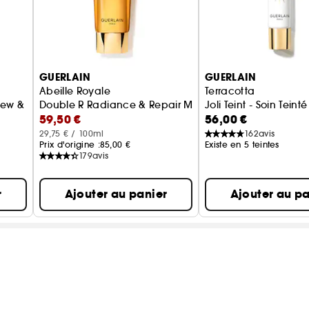
GUERLAIN
GUERLAIN
Abeille Royale
Terracotta
ew & Repair
Double R Radiance & Repair Mask
Joli Teint - Soin Tein
59,50 €
56,00 €
29,75 € / 100ml
162
avis
Prix d'origine :
85,00 €
Existe en 5 teintes
179
avis
r
Ajouter au panier
Ajouter au pa