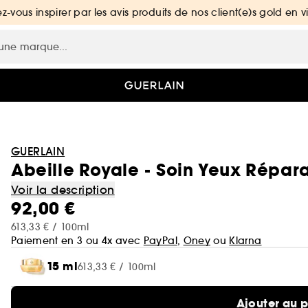
ez-vous inspirer par les avis produits de nos client(e)s gold en v
GUERLAIN
Abeille Royale - Soin Yeux Répar
Voir la description
92,00 €
613,33 € / 100ml
Paiement en 3 ou 4x avec
PayPal
,
Oney
ou
Klarna
15 ml
613,33 € / 100ml
Ajouter au 