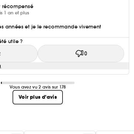
et récompensé
is 1 an et plus
 des années et je le recommande vivement
i
été utile ?
2
0
u
Vous avez vu 2 avis sur 178
Voir plus d'avis