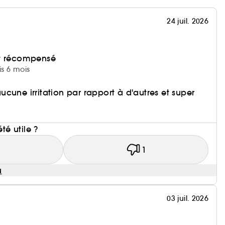
24 juil. 2026
et récompensé
is 6 mois
cune irritation par rapport à d'autres et super
i
été utile ?
1
1
u
03 juil. 2026