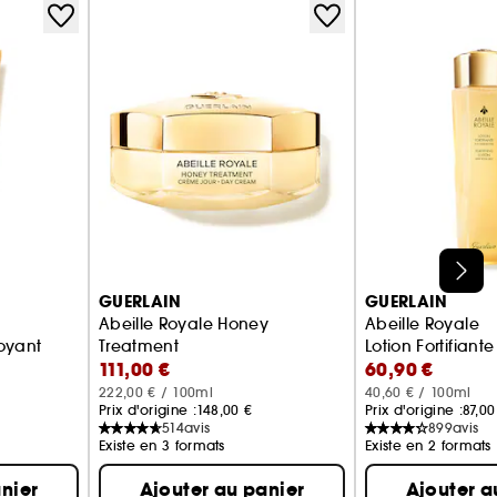
GUERLAIN
GUERLAIN
Abeille Royale Honey
Abeille Royale
oyant
Treatment
Lotion Fortifian
111,00 €
60,90 €
Crème de Jour
222,00 € / 100ml
40,60 € / 100ml
Prix d'origine :
148,00 €
Prix d'origine :
87,00
514
avis
899
avis
Existe en 3 formats
Existe en 2 formats
nier
Ajouter au panier
Ajouter a