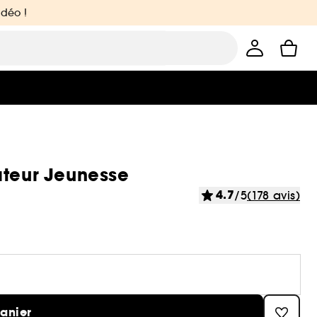
idéo !
ateur Jeunesse
4.7
/5
(178 avis)
panier