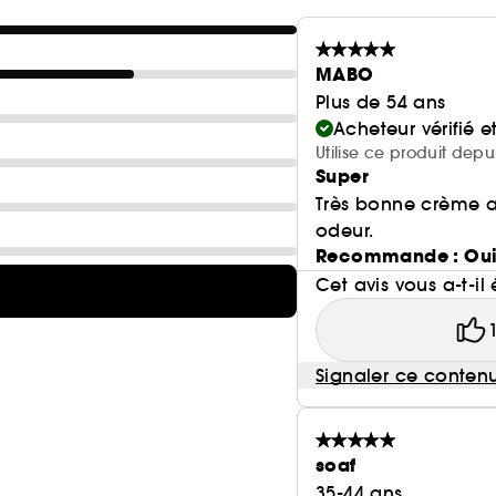
MABO
Plus de 54 ans
Acheteur vérifié 
Utilise ce produit depu
Super
Très bonne crème au
odeur.
Recommande : Ou
Cet avis vous a-t-il 
Signaler ce conten
soaf
35-44 ans