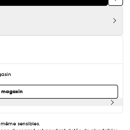
gasin
n magasin
x même sensibles.