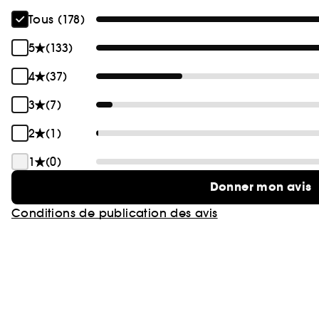
Tous (178)
5
(133)
4
(37)
3
(7)
2
(1)
1
(0)
Donner mon avis
Conditions de publication des avis